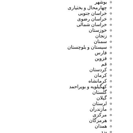
بوشهر
چهارمحال و بختیاری
خراسان جنوبی
خراسان رضوی
خراسان شمالی
خوزستان
زنجان
سمنان
سیستان و بلوچستان
فارس
قزوین
قم
کردستان
کرمان
کرمانشاه
کهگیلویه و بویراحمد
گلستان
گیلان
لرستان
مازندران
مرکزی
هرمزگان
همدان
یزد