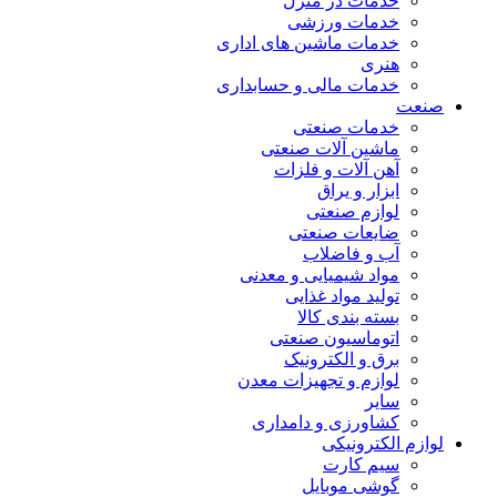
خدمات در منزل
خدمات ورزشی
خدمات ماشین های اداری
هنری
خدمات مالی و حسابداری
صنعت
خدمات صنعتی
ماشین آلات صنعتی
آهن آلات و فلزات
ابزار و یراق
لوازم صنعتی
ضایعات صنعتی
آب و فاضلاب
مواد شیمیایی و معدنی
تولید مواد غذایی
بسته بندی کالا
اتوماسیون صنعتی
برق و الکترونیک
لوازم و تجهیزات معدن
سایر
کشاورزی و دامداری
لوازم الکترونیکی
سیم کارت
گوشی موبایل