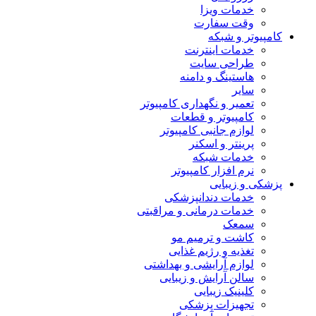
خدمات ویزا
وقت سفارت
کامپیوتر و شبکه
خدمات اینترنت
طراحی سایت
هاستینگ و دامنه
سایر
تعمیر و نگهداری کامپیوتر
کامپیوتر و قطعات
لوازم جانبی کامپیوتر
پرینتر و اسکنر
خدمات شبکه
نرم افزار کامپیوتر
پزشکی و زیبایی
خدمات دندانپزشکی
خدمات درمانی و مراقبتی
سمعک
کاشت و ترمیم مو
تغذیه و رژیم غذایی
لوازم آرایشی و بهداشتی
سالن آرایش و زیبایی
کلینیک زیبایی
تجهیزات پزشکی