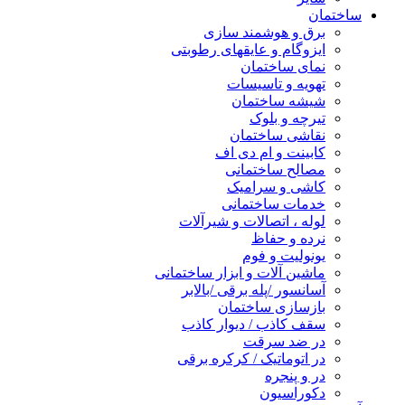
ساختمان
برق و هوشمند سازی
ایزوگام و عایقهای رطوبتی
نمای ساختمان
تهویه و تاسیسات
شیشه ساختمان
تیرچه و بلوک
نقاشی ساختمان
کابینت و ام دی اف
مصالح ساختمانی
کاشی و سرامیک
خدمات ساختمانی
لوله ، اتصالات و شیرآلات
نرده و حفاظ
یونولیت و فوم
ماشین آلات و ابزار ساختمانی
آسانسور /پله برقی /بالابر
بازسازی ساختمان
سقف کاذب / دیوار کاذب
در ضد سرقت
در اتوماتیک / کرکره برقی
در و پنجره
دکوراسیون