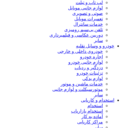
لپ تاپ و تبلت
لوازم جانبی موبایل
صوتی و تصویری
تعمیرات موبایل
خدمات سانترال
تلفن بی‌سیم رومیزی
دوربین عکاسی و فیلمبرداری
سایر
خودرو و وسایل نقلیه
خودروی داخلی و خارجی
اجاره خودرو
لوازم جانبی خودرو
دزدگیر و ردیاب
تزئینات خودرو
لوازم یدکی
خدمات ماشین و موتور
موتورسیکلت و لوازم جانبی
سایر
استخدام و کاریابی
استخدام
استخدام بازاریاب
آماده به کار
مراکز کاریابی
سایر