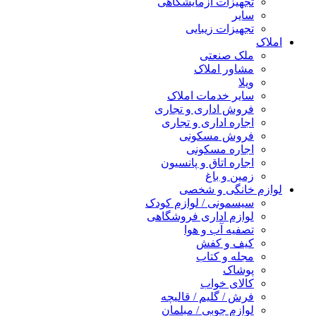
تجهیزات آزمایشگاهی
سایر
تجهیزات زیبایی
املاک
ملک صنعتی
مشاور املاک
ویلا
سایر خدمات املاک
فروش اداری و تجاری
اجاره اداری و تجاری
فروش مسکونی
اجاره مسکونی
اجاره اتاق و پانسیون
زمین و باغ
لوازم خانگی و شخصی
سیسمونی / لوازم کودک
لوازم اداری فروشگاهی
تصفیه آب و هوا
کیف و کفش
مجله و کتاب
پوشاک
کالای خواب
فرش / گلیم / قالیچه
لوازم چوبی / مبلمان