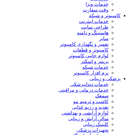
خدمات ویزا
وقت سفارت
کامپیوتر و شبکه
خدمات اینترنت
طراحی سایت
هاستینگ و دامنه
سایر
تعمیر و نگهداری کامپیوتر
کامپیوتر و قطعات
لوازم جانبی کامپیوتر
پرینتر و اسکنر
خدمات شبکه
نرم افزار کامپیوتر
پزشکی و زیبایی
خدمات دندانپزشکی
خدمات درمانی و مراقبتی
سمعک
کاشت و ترمیم مو
تغذیه و رژیم غذایی
لوازم آرایشی و بهداشتی
سالن آرایش و زیبایی
کلینیک زیبایی
تجهیزات پزشکی