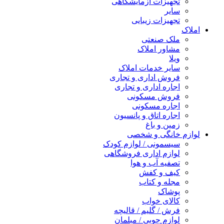
تجهیزات آزمایشگاهی
سایر
تجهیزات زیبایی
املاک
ملک صنعتی
مشاور املاک
ویلا
سایر خدمات املاک
فروش اداری و تجاری
اجاره اداری و تجاری
فروش مسکونی
اجاره مسکونی
اجاره اتاق و پانسیون
زمین و باغ
لوازم خانگی و شخصی
سیسمونی / لوازم کودک
لوازم اداری فروشگاهی
تصفیه آب و هوا
کیف و کفش
مجله و کتاب
پوشاک
کالای خواب
فرش / گلیم / قالیچه
لوازم چوبی / مبلمان