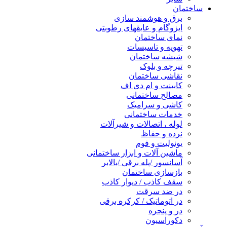
ساختمان
برق و هوشمند سازی
ایزوگام و عایقهای رطوبتی
نمای ساختمان
تهویه و تاسیسات
شیشه ساختمان
تیرچه و بلوک
نقاشی ساختمان
کابینت و ام دی اف
مصالح ساختمانی
کاشی و سرامیک
خدمات ساختمانی
لوله ، اتصالات و شیرآلات
نرده و حفاظ
یونولیت و فوم
ماشین آلات و ابزار ساختمانی
آسانسور /پله برقی /بالابر
بازسازی ساختمان
سقف کاذب / دیوار کاذب
در ضد سرقت
در اتوماتیک / کرکره برقی
در و پنجره
دکوراسیون