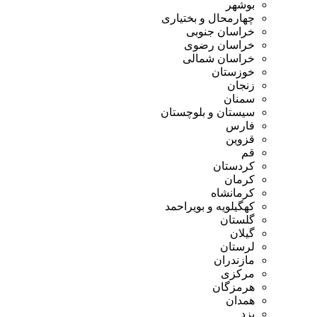
بوشهر
چهارمحال و بختیاری
خراسان جنوبی
خراسان رضوی
خراسان شمالی
خوزستان
زنجان
سمنان
سیستان و بلوچستان
فارس
قزوین
قم
کردستان
کرمان
کرمانشاه
کهگیلویه و بویراحمد
گلستان
گیلان
لرستان
مازندران
مرکزی
هرمزگان
همدان
یزد