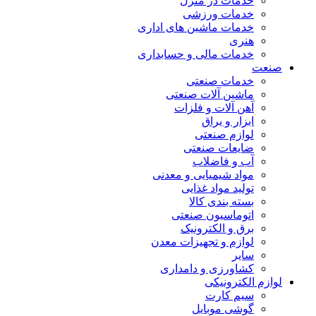
خدمات در منزل
خدمات ورزشی
خدمات ماشین های اداری
هنری
خدمات مالی و حسابداری
صنعت
خدمات صنعتی
ماشین آلات صنعتی
آهن آلات و فلزات
ابزار و یراق
لوازم صنعتی
ضایعات صنعتی
آب و فاضلاب
مواد شیمیایی و معدنی
تولید مواد غذایی
بسته بندی کالا
اتوماسیون صنعتی
برق و الکترونیک
لوازم و تجهیزات معدن
سایر
کشاورزی و دامداری
لوازم الکترونیکی
سیم کارت
گوشی موبایل