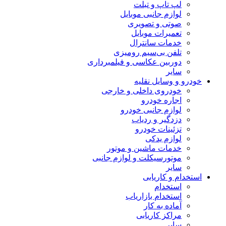
لپ تاپ و تبلت
لوازم جانبی موبایل
صوتی و تصویری
تعمیرات موبایل
خدمات سانترال
تلفن بی‌سیم رومیزی
دوربین عکاسی و فیلمبرداری
سایر
خودرو و وسایل نقلیه
خودروی داخلی و خارجی
اجاره خودرو
لوازم جانبی خودرو
دزدگیر و ردیاب
تزئینات خودرو
لوازم یدکی
خدمات ماشین و موتور
موتورسیکلت و لوازم جانبی
سایر
استخدام و کاریابی
استخدام
استخدام بازاریاب
آماده به کار
مراکز کاریابی
سایر