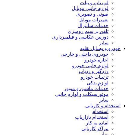
لپ تاپ و تبلت
لوازم جانبی موبایل
صوتی و تصویری
تعمیرات موبایل
خدمات سانترال
تلفن بی‌سیم رومیزی
دوربین عکاسی و فیلمبرداری
سایر
خودرو و وسایل نقلیه
خودروی داخلی و خارجی
اجاره خودرو
لوازم جانبی خودرو
دزدگیر و ردیاب
تزئینات خودرو
لوازم یدکی
خدمات ماشین و موتور
موتورسیکلت و لوازم جانبی
سایر
استخدام و کاریابی
استخدام
استخدام بازاریاب
آماده به کار
مراکز کاریابی
سایر