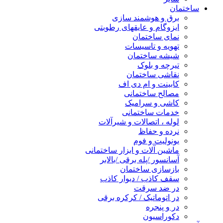
ساختمان
برق و هوشمند سازی
ایزوگام و عایقهای رطوبتی
نمای ساختمان
تهویه و تاسیسات
شیشه ساختمان
تیرچه و بلوک
نقاشی ساختمان
کابینت و ام دی اف
مصالح ساختمانی
کاشی و سرامیک
خدمات ساختمانی
لوله ، اتصالات و شیرآلات
نرده و حفاظ
یونولیت و فوم
ماشین آلات و ابزار ساختمانی
آسانسور /پله برقی /بالابر
بازسازی ساختمان
سقف کاذب / دیوار کاذب
در ضد سرقت
در اتوماتیک / کرکره برقی
در و پنجره
دکوراسیون