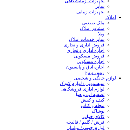
تجهیزات آزمایشگاهی
سایر
تجهیزات زیبایی
املاک
ملک صنعتی
مشاور املاک
ویلا
سایر خدمات املاک
فروش اداری و تجاری
اجاره اداری و تجاری
فروش مسکونی
اجاره مسکونی
اجاره اتاق و پانسیون
زمین و باغ
لوازم خانگی و شخصی
سیسمونی / لوازم کودک
لوازم اداری فروشگاهی
تصفیه آب و هوا
کیف و کفش
مجله و کتاب
پوشاک
کالای خواب
فرش / گلیم / قالیچه
لوازم چوبی / مبلمان