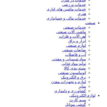
خدمات در منزل
خدمات ورزشی
خدمات ماشین های اداری
هنری
خدمات مالی و حسابداری
صنعت
خدمات صنعتی
ماشین آلات صنعتی
آهن آلات و فلزات
ابزار و یراق
لوازم صنعتی
ضایعات صنعتی
آب و فاضلاب
مواد شیمیایی و معدنی
تولید مواد غذایی
بسته بندی کالا
اتوماسیون صنعتی
برق و الکترونیک
لوازم و تجهیزات معدن
سایر
کشاورزی و دامداری
لوازم الکترونیکی
سیم کارت
گوشی موبایل