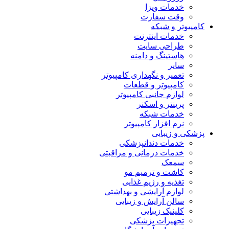
خدمات ویزا
وقت سفارت
کامپیوتر و شبکه
خدمات اینترنت
طراحی سایت
هاستینگ و دامنه
سایر
تعمیر و نگهداری کامپیوتر
کامپیوتر و قطعات
لوازم جانبی کامپیوتر
پرینتر و اسکنر
خدمات شبکه
نرم افزار کامپیوتر
پزشکی و زیبایی
خدمات دندانپزشکی
خدمات درمانی و مراقبتی
سمعک
کاشت و ترمیم مو
تغذیه و رژیم غذایی
لوازم آرایشی و بهداشتی
سالن آرایش و زیبایی
کلینیک زیبایی
تجهیزات پزشکی