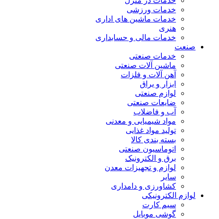
خدمات در منزل
خدمات ورزشی
خدمات ماشین های اداری
هنری
خدمات مالی و حسابداری
صنعت
خدمات صنعتی
ماشین آلات صنعتی
آهن آلات و فلزات
ابزار و یراق
لوازم صنعتی
ضایعات صنعتی
آب و فاضلاب
مواد شیمیایی و معدنی
تولید مواد غذایی
بسته بندی کالا
اتوماسیون صنعتی
برق و الکترونیک
لوازم و تجهیزات معدن
سایر
کشاورزی و دامداری
لوازم الکترونیکی
سیم کارت
گوشی موبایل