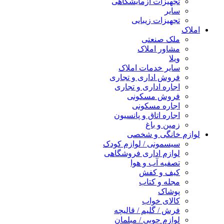
تجهیزات آزمایشگاهی
سایر
تجهیزات زیبایی
املاک
ملک صنعتی
مشاور املاک
ویلا
سایر خدمات املاک
فروش اداری و تجاری
اجاره اداری و تجاری
فروش مسکونی
اجاره مسکونی
اجاره اتاق و پانسیون
زمین و باغ
لوازم خانگی و شخصی
سیسمونی / لوازم کودک
لوازم اداری فروشگاهی
تصفیه آب و هوا
کیف و کفش
مجله و کتاب
پوشاک
کالای خواب
فرش / گلیم / قالیچه
لوازم چوبی / مبلمان