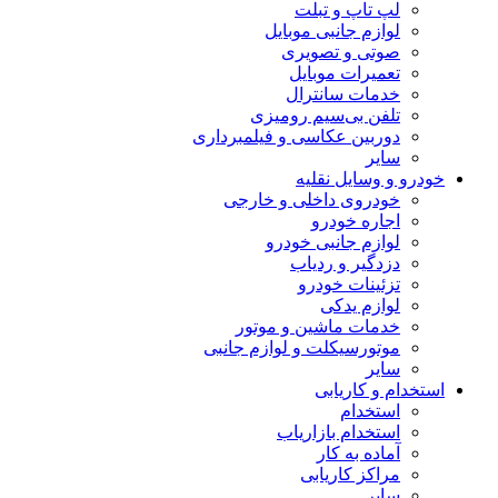
لپ تاپ و تبلت
لوازم جانبی موبایل
صوتی و تصویری
تعمیرات موبایل
خدمات سانترال
تلفن بی‌سیم رومیزی
دوربین عکاسی و فیلمبرداری
سایر
خودرو و وسایل نقلیه
خودروی داخلی و خارجی
اجاره خودرو
لوازم جانبی خودرو
دزدگیر و ردیاب
تزئینات خودرو
لوازم یدکی
خدمات ماشین و موتور
موتورسیکلت و لوازم جانبی
سایر
استخدام و کاریابی
استخدام
استخدام بازاریاب
آماده به کار
مراکز کاریابی
سایر