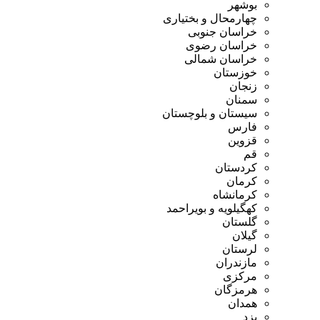
بوشهر
چهارمحال و بختیاری
خراسان جنوبی
خراسان رضوی
خراسان شمالی
خوزستان
زنجان
سمنان
سیستان و بلوچستان
فارس
قزوین
قم
کردستان
کرمان
کرمانشاه
کهگیلویه و بویراحمد
گلستان
گیلان
لرستان
مازندران
مرکزی
هرمزگان
همدان
یزد