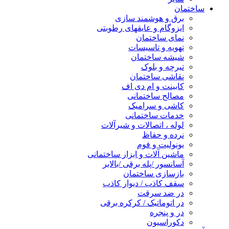
ساختمان
برق و هوشمند سازی
ایزوگام و عایقهای رطوبتی
نمای ساختمان
تهویه و تاسیسات
شیشه ساختمان
تیرچه و بلوک
نقاشی ساختمان
کابینت و ام دی اف
مصالح ساختمانی
کاشی و سرامیک
خدمات ساختمانی
لوله ، اتصالات و شیرآلات
نرده و حفاظ
یونولیت و فوم
ماشین آلات و ابزار ساختمانی
آسانسور /پله برقی /بالابر
بازسازی ساختمان
سقف کاذب / دیوار کاذب
در ضد سرقت
در اتوماتیک / کرکره برقی
در و پنجره
دکوراسیون