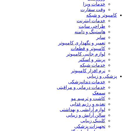
خدمات ویزا
وقت سفارت
کامپیوتر و شبکه
خدمات اینترنت
طراحی سایت
هاستینگ و دامنه
سایر
تعمیر و نگهداری کامپیوتر
کامپیوتر و قطعات
لوازم جانبی کامپیوتر
پرینتر و اسکنر
خدمات شبکه
نرم افزار کامپیوتر
پزشکی و زیبایی
خدمات دندانپزشکی
خدمات درمانی و مراقبتی
سمعک
کاشت و ترمیم مو
تغذیه و رژیم غذایی
لوازم آرایشی و بهداشتی
سالن آرایش و زیبایی
کلینیک زیبایی
تجهیزات پزشکی