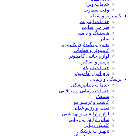
خدمات ویزا
وقت سفارت
کامپیوتر و شبکه
خدمات اینترنت
طراحی سایت
هاستینگ و دامنه
سایر
تعمیر و نگهداری کامپیوتر
کامپیوتر و قطعات
لوازم جانبی کامپیوتر
پرینتر و اسکنر
خدمات شبکه
نرم افزار کامپیوتر
پزشکی و زیبایی
خدمات دندانپزشکی
خدمات درمانی و مراقبتی
سمعک
کاشت و ترمیم مو
تغذیه و رژیم غذایی
لوازم آرایشی و بهداشتی
سالن آرایش و زیبایی
کلینیک زیبایی
تجهیزات پزشکی