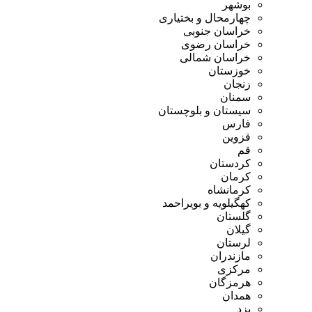
بوشهر
چهارمحال و بختیاری
خراسان جنوبی
خراسان رضوی
خراسان شمالی
خوزستان
زنجان
سمنان
سیستان و بلوچستان
فارس
قزوین
قم
کردستان
کرمان
کرمانشاه
کهگیلویه و بویراحمد
گلستان
گیلان
لرستان
مازندران
مرکزی
هرمزگان
همدان
یزد