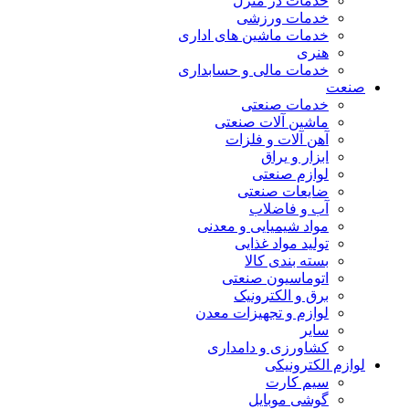
خدمات در منزل
خدمات ورزشی
خدمات ماشین های اداری
هنری
خدمات مالی و حسابداری
صنعت
خدمات صنعتی
ماشین آلات صنعتی
آهن آلات و فلزات
ابزار و یراق
لوازم صنعتی
ضایعات صنعتی
آب و فاضلاب
مواد شیمیایی و معدنی
تولید مواد غذایی
بسته بندی کالا
اتوماسیون صنعتی
برق و الکترونیک
لوازم و تجهیزات معدن
سایر
کشاورزی و دامداری
لوازم الکترونیکی
سیم کارت
گوشی موبایل