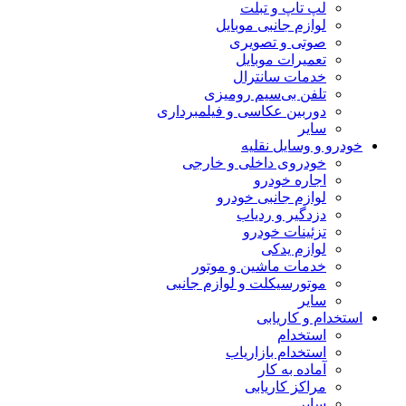
لپ تاپ و تبلت
لوازم جانبی موبایل
صوتی و تصویری
تعمیرات موبایل
خدمات سانترال
تلفن بی‌سیم رومیزی
دوربین عکاسی و فیلمبرداری
سایر
خودرو و وسایل نقلیه
خودروی داخلی و خارجی
اجاره خودرو
لوازم جانبی خودرو
دزدگیر و ردیاب
تزئینات خودرو
لوازم یدکی
خدمات ماشین و موتور
موتورسیکلت و لوازم جانبی
سایر
استخدام و کاریابی
استخدام
استخدام بازاریاب
آماده به کار
مراکز کاریابی
سایر