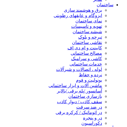
ساختمان
برق و هوشمند سازی
ایزوگام و عایقهای رطوبتی
نمای ساختمان
تهویه و تاسیسات
شیشه ساختمان
تیرچه و بلوک
نقاشی ساختمان
کابینت و ام دی اف
مصالح ساختمانی
کاشی و سرامیک
خدمات ساختمانی
لوله ، اتصالات و شیرآلات
نرده و حفاظ
یونولیت و فوم
ماشین آلات و ابزار ساختمانی
آسانسور /پله برقی /بالابر
بازسازی ساختمان
سقف کاذب / دیوار کاذب
در ضد سرقت
در اتوماتیک / کرکره برقی
در و پنجره
دکوراسیون