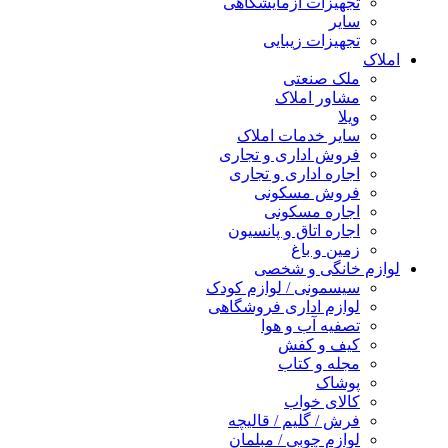
تجهیزات آزمایشگاهی
سایر
تجهیزات زیبایی
املاک
ملک صنعتی
مشاور املاک
ویلا
سایر خدمات املاک
فروش اداری و تجاری
اجاره اداری و تجاری
فروش مسکونی
اجاره مسکونی
اجاره اتاق و پانسیون
زمین و باغ
لوازم خانگی و شخصی
سیسمونی / لوازم کودک
لوازم اداری فروشگاهی
تصفیه آب و هوا
کیف و کفش
مجله و کتاب
پوشاک
کالای خواب
فرش / گلیم / قالیچه
لوازم چوبی / مبلمان