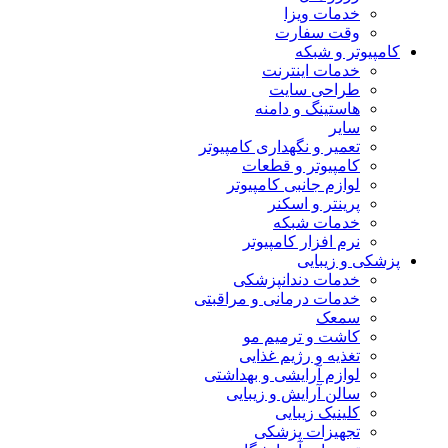
خدمات ویزا
وقت سفارت
کامپیوتر و شبکه
خدمات اینترنت
طراحی سایت
هاستینگ و دامنه
سایر
تعمیر و نگهداری کامپیوتر
کامپیوتر و قطعات
لوازم جانبی کامپیوتر
پرینتر و اسکنر
خدمات شبکه
نرم افزار کامپیوتر
پزشکی و زیبایی
خدمات دندانپزشکی
خدمات درمانی و مراقبتی
سمعک
کاشت و ترمیم مو
تغذیه و رژیم غذایی
لوازم آرایشی و بهداشتی
سالن آرایش و زیبایی
کلینیک زیبایی
تجهیزات پزشکی