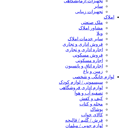
تجهیزات آزمایشگاهی
سایر
تجهیزات زیبایی
املاک
ملک صنعتی
مشاور املاک
ویلا
سایر خدمات املاک
فروش اداری و تجاری
اجاره اداری و تجاری
فروش مسکونی
اجاره مسکونی
اجاره اتاق و پانسیون
زمین و باغ
لوازم خانگی و شخصی
سیسمونی / لوازم کودک
لوازم اداری فروشگاهی
تصفیه آب و هوا
کیف و کفش
مجله و کتاب
پوشاک
کالای خواب
فرش / گلیم / قالیچه
لوازم چوبی / مبلمان