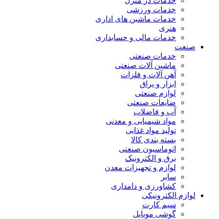
خدمات در منزل
خدمات ورزشی
خدمات ماشین های اداری
هنری
خدمات مالی و حسابداری
صنعت
خدمات صنعتی
ماشین آلات صنعتی
آهن آلات و فلزات
ابزار و یراق
لوازم صنعتی
ضایعات صنعتی
آب و فاضلاب
مواد شیمیایی و معدنی
تولید مواد غذایی
بسته بندی کالا
اتوماسیون صنعتی
برق و الکترونیک
لوازم و تجهیزات معدن
سایر
کشاورزی و دامداری
لوازم الکترونیکی
سیم کارت
گوشی موبایل