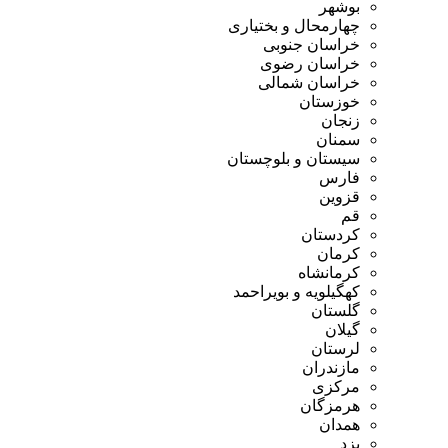
بوشهر
چهارمحال و بختیاری
خراسان جنوبی
خراسان رضوی
خراسان شمالی
خوزستان
زنجان
سمنان
سیستان و بلوچستان
فارس
قزوین
قم
کردستان
کرمان
کرمانشاه
کهگیلویه و بویراحمد
گلستان
گیلان
لرستان
مازندران
مرکزی
هرمزگان
همدان
یزد