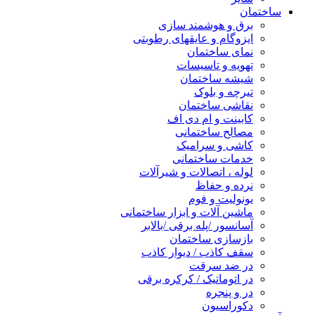
ساختمان
برق و هوشمند سازی
ایزوگام و عایقهای رطوبتی
نمای ساختمان
تهویه و تاسیسات
شیشه ساختمان
تیرچه و بلوک
نقاشی ساختمان
کابینت و ام دی اف
مصالح ساختمانی
کاشی و سرامیک
خدمات ساختمانی
لوله ، اتصالات و شیرآلات
نرده و حفاظ
یونولیت و فوم
ماشین آلات و ابزار ساختمانی
آسانسور /پله برقی /بالابر
بازسازی ساختمان
سقف کاذب / دیوار کاذب
در ضد سرقت
در اتوماتیک / کرکره برقی
در و پنجره
دکوراسیون