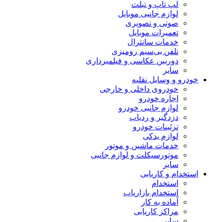
لپ تاپ و تبلت
لوازم جانبی موبایل
صوتی و تصویری
تعمیرات موبایل
خدمات سانترال
تلفن بی‌سیم رومیزی
دوربین عکاسی و فیلمبرداری
سایر
خودرو و وسایل نقلیه
خودروی داخلی و خارجی
اجاره خودرو
لوازم جانبی خودرو
دزدگیر و ردیاب
تزئینات خودرو
لوازم یدکی
خدمات ماشین و موتور
موتورسیکلت و لوازم جانبی
سایر
استخدام و کاریابی
استخدام
استخدام بازاریاب
آماده به کار
مراکز کاریابی
سایر