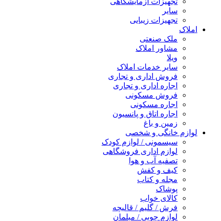
تجهیزات آزمایشگاهی
سایر
تجهیزات زیبایی
املاک
ملک صنعتی
مشاور املاک
ویلا
سایر خدمات املاک
فروش اداری و تجاری
اجاره اداری و تجاری
فروش مسکونی
اجاره مسکونی
اجاره اتاق و پانسیون
زمین و باغ
لوازم خانگی و شخصی
سیسمونی / لوازم کودک
لوازم اداری فروشگاهی
تصفیه آب و هوا
کیف و کفش
مجله و کتاب
پوشاک
کالای خواب
فرش / گلیم / قالیچه
لوازم چوبی / مبلمان