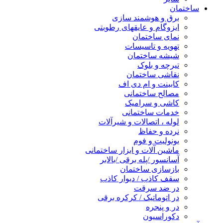
ساختمان
برق و هوشمند سازی
ایزوگام و عایقهای رطوبتی
نمای ساختمان
تهویه و تاسیسات
شیشه ساختمان
تیرچه و بلوک
نقاشی ساختمان
کابینت و ام دی اف
مصالح ساختمانی
کاشی و سرامیک
خدمات ساختمانی
لوله ، اتصالات و شیرآلات
نرده و حفاظ
یونولیت و فوم
ماشین آلات و ابزار ساختمانی
آسانسور /پله برقی /بالابر
بازسازی ساختمان
سقف کاذب / دیوار کاذب
در ضد سرقت
در اتوماتیک / کرکره برقی
در و پنجره
دکوراسیون