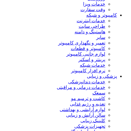
خدمات ویزا
وقت سفارت
کامپیوتر و شبکه
خدمات اینترنت
طراحی سایت
هاستینگ و دامنه
سایر
تعمیر و نگهداری کامپیوتر
کامپیوتر و قطعات
لوازم جانبی کامپیوتر
پرینتر و اسکنر
خدمات شبکه
نرم افزار کامپیوتر
پزشکی و زیبایی
خدمات دندانپزشکی
خدمات درمانی و مراقبتی
سمعک
کاشت و ترمیم مو
تغذیه و رژیم غذایی
لوازم آرایشی و بهداشتی
سالن آرایش و زیبایی
کلینیک زیبایی
تجهیزات پزشکی