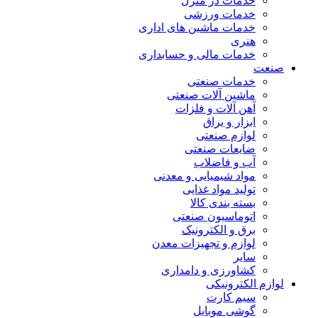
خدمات در منزل
خدمات ورزشی
خدمات ماشین های اداری
هنری
خدمات مالی و حسابداری
صنعت
خدمات صنعتی
ماشین آلات صنعتی
آهن آلات و فلزات
ابزار و یراق
لوازم صنعتی
ضایعات صنعتی
آب و فاضلاب
مواد شیمیایی و معدنی
تولید مواد غذایی
بسته بندی کالا
اتوماسیون صنعتی
برق و الکترونیک
لوازم و تجهیزات معدن
سایر
کشاورزی و دامداری
لوازم الکترونیکی
سیم کارت
گوشی موبایل