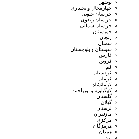
بوشهر
چهارمحال و بختیاری
خراسان جنوبی
خراسان رضوی
خراسان شمالی
خوزستان
زنجان
سمنان
سیستان و بلوچستان
فارس
قزوین
قم
کردستان
کرمان
کرمانشاه
کهگیلویه و بویراحمد
گلستان
گیلان
لرستان
مازندران
مرکزی
هرمزگان
همدان
یزد