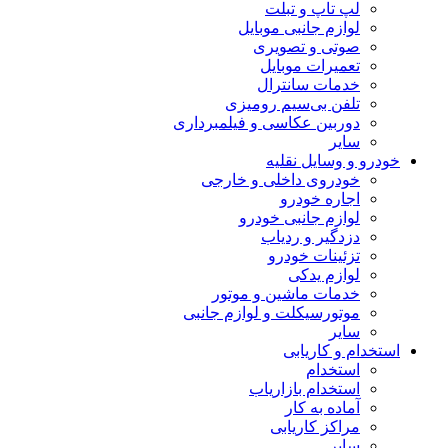
لپ تاپ و تبلت
لوازم جانبی موبایل
صوتی و تصویری
تعمیرات موبایل
خدمات سانترال
تلفن بی‌سیم رومیزی
دوربین عکاسی و فیلمبرداری
سایر
خودرو و وسایل نقلیه
خودروی داخلی و خارجی
اجاره خودرو
لوازم جانبی خودرو
دزدگیر و ردیاب
تزئینات خودرو
لوازم یدکی
خدمات ماشین و موتور
موتورسیکلت و لوازم جانبی
سایر
استخدام و کاریابی
استخدام
استخدام بازاریاب
آماده به کار
مراکز کاریابی
سایر