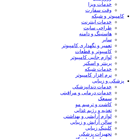
خدمات ویزا
وقت سفارت
کامپیوتر و شبکه
خدمات اینترنت
طراحی سایت
هاستینگ و دامنه
سایر
تعمیر و نگهداری کامپیوتر
کامپیوتر و قطعات
لوازم جانبی کامپیوتر
پرینتر و اسکنر
خدمات شبکه
نرم افزار کامپیوتر
پزشکی و زیبایی
خدمات دندانپزشکی
خدمات درمانی و مراقبتی
سمعک
کاشت و ترمیم مو
تغذیه و رژیم غذایی
لوازم آرایشی و بهداشتی
سالن آرایش و زیبایی
کلینیک زیبایی
تجهیزات پزشکی