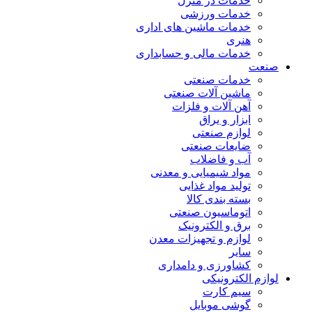
خدمات در منزل
خدمات ورزشی
خدمات ماشین های اداری
هنری
خدمات مالی و حسابداری
صنعت
خدمات صنعتی
ماشین آلات صنعتی
آهن آلات و فلزات
ابزار و یراق
لوازم صنعتی
ضایعات صنعتی
آب و فاضلاب
مواد شیمیایی و معدنی
تولید مواد غذایی
بسته بندی کالا
اتوماسیون صنعتی
برق و الکترونیک
لوازم و تجهیزات معدن
سایر
کشاورزی و دامداری
لوازم الکترونیکی
سیم کارت
گوشی موبایل