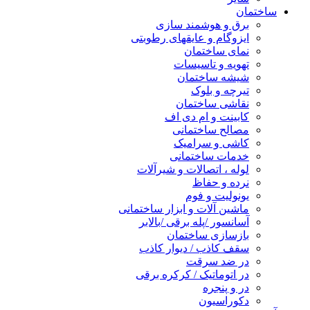
ساختمان
برق و هوشمند سازی
ایزوگام و عایقهای رطوبتی
نمای ساختمان
تهویه و تاسیسات
شیشه ساختمان
تیرچه و بلوک
نقاشی ساختمان
کابینت و ام دی اف
مصالح ساختمانی
کاشی و سرامیک
خدمات ساختمانی
لوله ، اتصالات و شیرآلات
نرده و حفاظ
یونولیت و فوم
ماشین آلات و ابزار ساختمانی
آسانسور /پله برقی /بالابر
بازسازی ساختمان
سقف کاذب / دیوار کاذب
در ضد سرقت
در اتوماتیک / کرکره برقی
در و پنجره
دکوراسیون