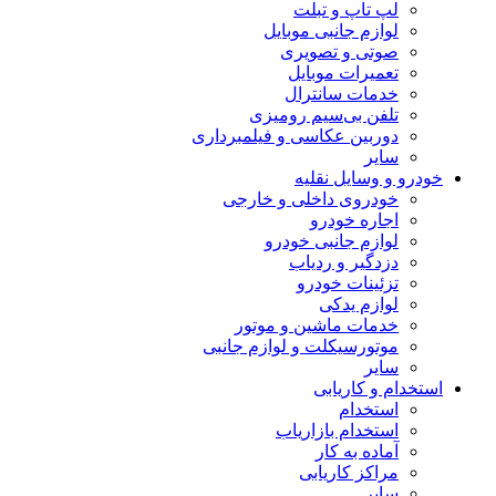
لپ تاپ و تبلت
لوازم جانبی موبایل
صوتی و تصویری
تعمیرات موبایل
خدمات سانترال
تلفن بی‌سیم رومیزی
دوربین عکاسی و فیلمبرداری
سایر
خودرو و وسایل نقلیه
خودروی داخلی و خارجی
اجاره خودرو
لوازم جانبی خودرو
دزدگیر و ردیاب
تزئینات خودرو
لوازم یدکی
خدمات ماشین و موتور
موتورسیکلت و لوازم جانبی
سایر
استخدام و کاریابی
استخدام
استخدام بازاریاب
آماده به کار
مراکز کاریابی
سایر