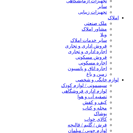
تجهیزات آزمایشگاهی
سایر
تجهیزات زیبایی
املاک
ملک صنعتی
مشاور املاک
ویلا
سایر خدمات املاک
فروش اداری و تجاری
اجاره اداری و تجاری
فروش مسکونی
اجاره مسکونی
اجاره اتاق و پانسیون
زمین و باغ
لوازم خانگی و شخصی
سیسمونی / لوازم کودک
لوازم اداری فروشگاهی
تصفیه آب و هوا
کیف و کفش
مجله و کتاب
پوشاک
کالای خواب
فرش / گلیم / قالیچه
لوازم چوبی / مبلمان