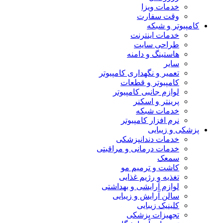
خدمات ویزا
وقت سفارت
کامپیوتر و شبکه
خدمات اینترنت
طراحی سایت
هاستینگ و دامنه
سایر
تعمیر و نگهداری کامپیوتر
کامپیوتر و قطعات
لوازم جانبی کامپیوتر
پرینتر و اسکنر
خدمات شبکه
نرم افزار کامپیوتر
پزشکی و زیبایی
خدمات دندانپزشکی
خدمات درمانی و مراقبتی
سمعک
کاشت و ترمیم مو
تغذیه و رژیم غذایی
لوازم آرایشی و بهداشتی
سالن آرایش و زیبایی
کلینیک زیبایی
تجهیزات پزشکی