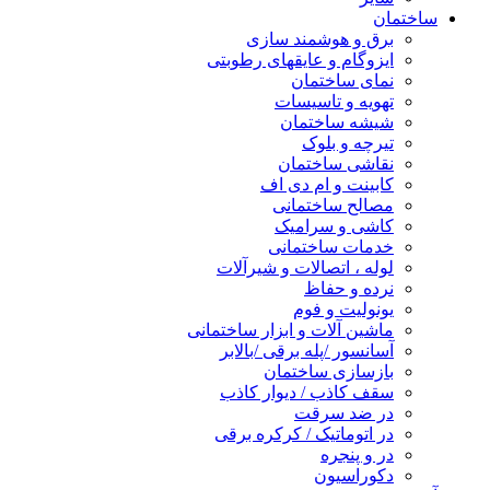
ساختمان
برق و هوشمند سازی
ایزوگام و عایقهای رطوبتی
نمای ساختمان
تهویه و تاسیسات
شیشه ساختمان
تیرچه و بلوک
نقاشی ساختمان
کابینت و ام دی اف
مصالح ساختمانی
کاشی و سرامیک
خدمات ساختمانی
لوله ، اتصالات و شیرآلات
نرده و حفاظ
یونولیت و فوم
ماشین آلات و ابزار ساختمانی
آسانسور /پله برقی /بالابر
بازسازی ساختمان
سقف کاذب / دیوار کاذب
در ضد سرقت
در اتوماتیک / کرکره برقی
در و پنجره
دکوراسیون