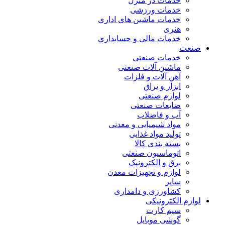
خدمات در منزل
خدمات ورزشی
خدمات ماشین های اداری
هنری
خدمات مالی و حسابداری
صنعت
خدمات صنعتی
ماشین آلات صنعتی
آهن آلات و فلزات
ابزار و یراق
لوازم صنعتی
ضایعات صنعتی
آب و فاضلاب
مواد شیمیایی و معدنی
تولید مواد غذایی
بسته بندی کالا
اتوماسیون صنعتی
برق و الکترونیک
لوازم و تجهیزات معدن
سایر
کشاورزی و دامداری
لوازم الکترونیکی
سیم کارت
گوشی موبایل