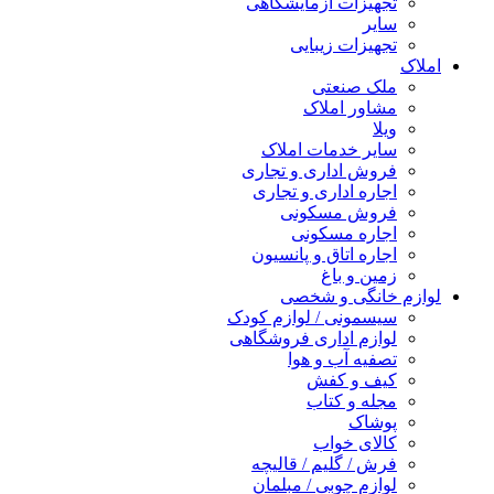
تجهیزات آزمایشگاهی
سایر
تجهیزات زیبایی
املاک
ملک صنعتی
مشاور املاک
ویلا
سایر خدمات املاک
فروش اداری و تجاری
اجاره اداری و تجاری
فروش مسکونی
اجاره مسکونی
اجاره اتاق و پانسیون
زمین و باغ
لوازم خانگی و شخصی
سیسمونی / لوازم کودک
لوازم اداری فروشگاهی
تصفیه آب و هوا
کیف و کفش
مجله و کتاب
پوشاک
کالای خواب
فرش / گلیم / قالیچه
لوازم چوبی / مبلمان