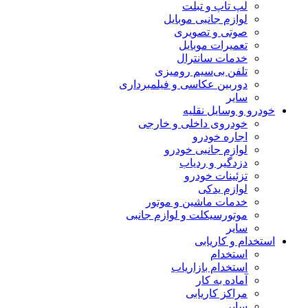
لپ تاپ و تبلت
لوازم جانبی موبایل
صوتی و تصویری
تعمیرات موبایل
خدمات سانترال
تلفن بی‌سیم رومیزی
دوربین عکاسی و فیلمبرداری
سایر
خودرو و وسایل نقلیه
خودروی داخلی و خارجی
اجاره خودرو
لوازم جانبی خودرو
دزدگیر و ردیاب
تزئینات خودرو
لوازم یدکی
خدمات ماشین و موتور
موتورسیکلت و لوازم جانبی
سایر
استخدام و کاریابی
استخدام
استخدام بازاریاب
آماده به کار
مراکز کاریابی
سایر