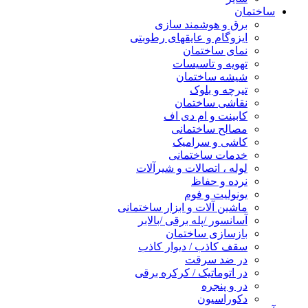
ساختمان
برق و هوشمند سازی
ایزوگام و عایقهای رطوبتی
نمای ساختمان
تهویه و تاسیسات
شیشه ساختمان
تیرچه و بلوک
نقاشی ساختمان
کابینت و ام دی اف
مصالح ساختمانی
کاشی و سرامیک
خدمات ساختمانی
لوله ، اتصالات و شیرآلات
نرده و حفاظ
یونولیت و فوم
ماشین آلات و ابزار ساختمانی
آسانسور /پله برقی /بالابر
بازسازی ساختمان
سقف کاذب / دیوار کاذب
در ضد سرقت
در اتوماتیک / کرکره برقی
در و پنجره
دکوراسیون