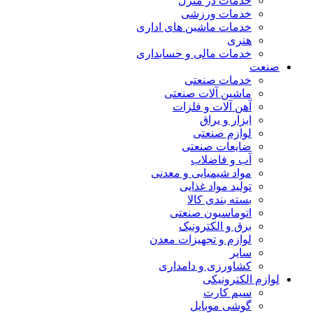
خدمات در منزل
خدمات ورزشی
خدمات ماشین های اداری
هنری
خدمات مالی و حسابداری
صنعت
خدمات صنعتی
ماشین آلات صنعتی
آهن آلات و فلزات
ابزار و یراق
لوازم صنعتی
ضایعات صنعتی
آب و فاضلاب
مواد شیمیایی و معدنی
تولید مواد غذایی
بسته بندی کالا
اتوماسیون صنعتی
برق و الکترونیک
لوازم و تجهیزات معدن
سایر
کشاورزی و دامداری
لوازم الکترونیکی
سیم کارت
گوشی موبایل