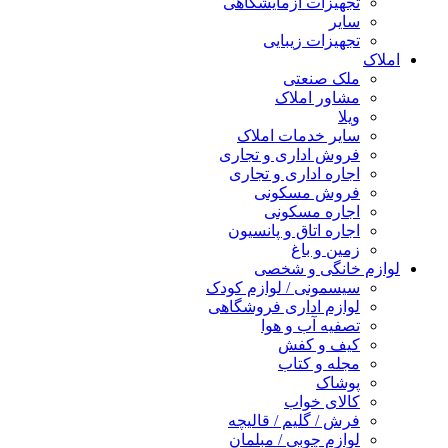
تجهیزات آزمایشگاهی
سایر
تجهیزات زیبایی
املاک
ملک صنعتی
مشاور املاک
ویلا
سایر خدمات املاک
فروش اداری و تجاری
اجاره اداری و تجاری
فروش مسکونی
اجاره مسکونی
اجاره اتاق و پانسیون
زمین و باغ
لوازم خانگی و شخصی
سیسمونی / لوازم کودک
لوازم اداری فروشگاهی
تصفیه آب و هوا
کیف و کفش
مجله و کتاب
پوشاک
کالای خواب
فرش / گلیم / قالیچه
لوازم چوبی / مبلمان