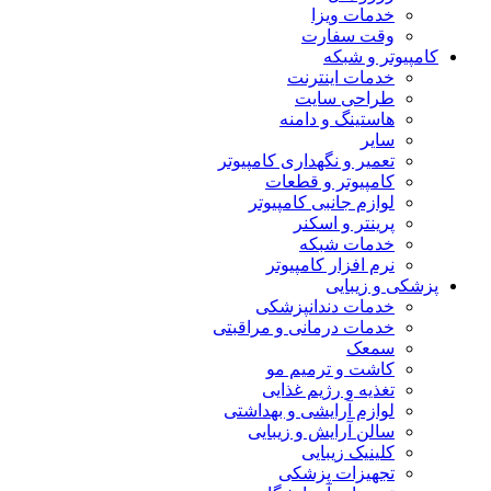
خدمات ویزا
وقت سفارت
کامپیوتر و شبکه
خدمات اینترنت
طراحی سایت
هاستینگ و دامنه
سایر
تعمیر و نگهداری کامپیوتر
کامپیوتر و قطعات
لوازم جانبی کامپیوتر
پرینتر و اسکنر
خدمات شبکه
نرم افزار کامپیوتر
پزشکی و زیبایی
خدمات دندانپزشکی
خدمات درمانی و مراقبتی
سمعک
کاشت و ترمیم مو
تغذیه و رژیم غذایی
لوازم آرایشی و بهداشتی
سالن آرایش و زیبایی
کلینیک زیبایی
تجهیزات پزشکی