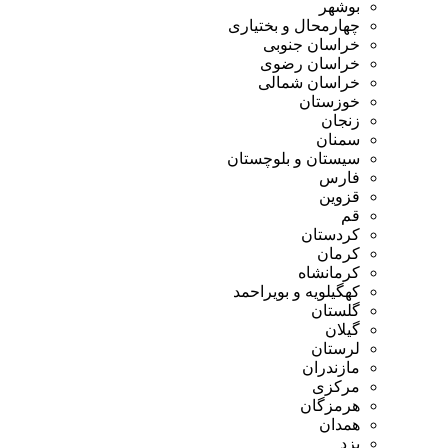
بوشهر
چهارمحال و بختیاری
خراسان جنوبی
خراسان رضوی
خراسان شمالی
خوزستان
زنجان
سمنان
سیستان و بلوچستان
فارس
قزوین
قم
کردستان
کرمان
کرمانشاه
کهگیلویه و بویراحمد
گلستان
گیلان
لرستان
مازندران
مرکزی
هرمزگان
همدان
یزد