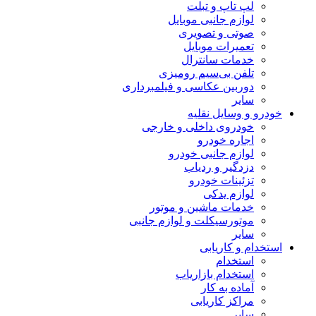
لپ تاپ و تبلت
لوازم جانبی موبایل
صوتی و تصویری
تعمیرات موبایل
خدمات سانترال
تلفن بی‌سیم رومیزی
دوربین عکاسی و فیلمبرداری
سایر
خودرو و وسایل نقلیه
خودروی داخلی و خارجی
اجاره خودرو
لوازم جانبی خودرو
دزدگیر و ردیاب
تزئینات خودرو
لوازم یدکی
خدمات ماشین و موتور
موتورسیکلت و لوازم جانبی
سایر
استخدام و کاریابی
استخدام
استخدام بازاریاب
آماده به کار
مراکز کاریابی
سایر