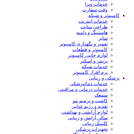
خدمات ویزا
وقت سفارت
کامپیوتر و شبکه
خدمات اینترنت
طراحی سایت
هاستینگ و دامنه
سایر
تعمیر و نگهداری کامپیوتر
کامپیوتر و قطعات
لوازم جانبی کامپیوتر
پرینتر و اسکنر
خدمات شبکه
نرم افزار کامپیوتر
پزشکی و زیبایی
خدمات دندانپزشکی
خدمات درمانی و مراقبتی
سمعک
کاشت و ترمیم مو
تغذیه و رژیم غذایی
لوازم آرایشی و بهداشتی
سالن آرایش و زیبایی
کلینیک زیبایی
تجهیزات پزشکی