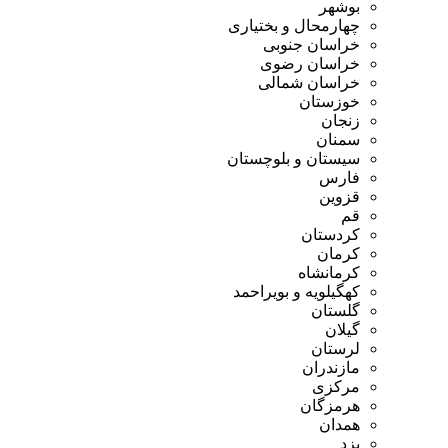
بوشهر
چهارمحال و بختیاری
خراسان جنوبی
خراسان رضوی
خراسان شمالی
خوزستان
زنجان
سمنان
سیستان و بلوچستان
فارس
قزوین
قم
کردستان
کرمان
کرمانشاه
کهگیلویه و بویراحمد
گلستان
گیلان
لرستان
مازندران
مرکزی
هرمزگان
همدان
یزد