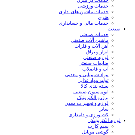
خدمات در منزل
خدمات ورزشی
خدمات ماشین های اداری
هنری
خدمات مالی و حسابداری
صنعت
خدمات صنعتی
ماشین آلات صنعتی
آهن آلات و فلزات
ابزار و یراق
لوازم صنعتی
ضایعات صنعتی
آب و فاضلاب
مواد شیمیایی و معدنی
تولید مواد غذایی
بسته بندی کالا
اتوماسیون صنعتی
برق و الکترونیک
لوازم و تجهیزات معدن
سایر
کشاورزی و دامداری
لوازم الکترونیکی
سیم کارت
گوشی موبایل