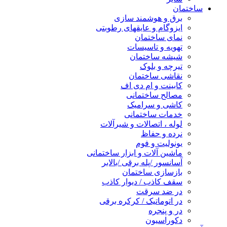
ساختمان
برق و هوشمند سازی
ایزوگام و عایقهای رطوبتی
نمای ساختمان
تهویه و تاسیسات
شیشه ساختمان
تیرچه و بلوک
نقاشی ساختمان
کابینت و ام دی اف
مصالح ساختمانی
کاشی و سرامیک
خدمات ساختمانی
لوله ، اتصالات و شیرآلات
نرده و حفاظ
یونولیت و فوم
ماشین آلات و ابزار ساختمانی
آسانسور /پله برقی /بالابر
بازسازی ساختمان
سقف کاذب / دیوار کاذب
در ضد سرقت
در اتوماتیک / کرکره برقی
در و پنجره
دکوراسیون