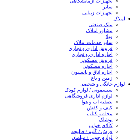
تجهیزات آزمایشگاهی
سایر
تجهیزات زیبایی
املاک
ملک صنعتی
مشاور املاک
ویلا
سایر خدمات املاک
فروش اداری و تجاری
اجاره اداری و تجاری
فروش مسکونی
اجاره مسکونی
اجاره اتاق و پانسیون
زمین و باغ
لوازم خانگی و شخصی
سیسمونی / لوازم کودک
لوازم اداری فروشگاهی
تصفیه آب و هوا
کیف و کفش
مجله و کتاب
پوشاک
کالای خواب
فرش / گلیم / قالیچه
لوازم چوبی / مبلمان