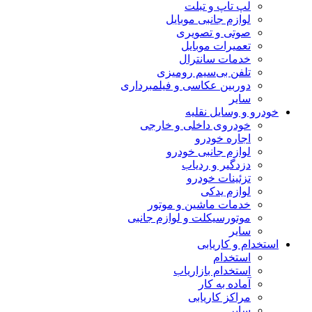
لپ تاپ و تبلت
لوازم جانبی موبایل
صوتی و تصویری
تعمیرات موبایل
خدمات سانترال
تلفن بی‌سیم رومیزی
دوربین عکاسی و فیلمبرداری
سایر
خودرو و وسایل نقلیه
خودروی داخلی و خارجی
اجاره خودرو
لوازم جانبی خودرو
دزدگیر و ردیاب
تزئینات خودرو
لوازم یدکی
خدمات ماشین و موتور
موتورسیکلت و لوازم جانبی
سایر
استخدام و کاریابی
استخدام
استخدام بازاریاب
آماده به کار
مراکز کاریابی
سایر