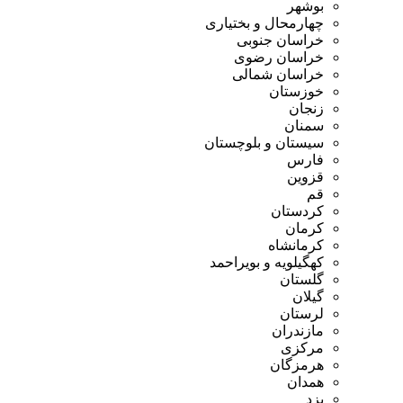
بوشهر
چهارمحال و بختیاری
خراسان جنوبی
خراسان رضوی
خراسان شمالی
خوزستان
زنجان
سمنان
سیستان و بلوچستان
فارس
قزوین
قم
کردستان
کرمان
کرمانشاه
کهگیلویه و بویراحمد
گلستان
گیلان
لرستان
مازندران
مرکزی
هرمزگان
همدان
یزد