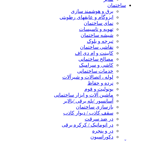
ساختمان
برق و هوشمند سازی
ایزوگام و عایقهای رطوبتی
نمای ساختمان
تهویه و تاسیسات
شیشه ساختمان
تیرچه و بلوک
نقاشی ساختمان
کابینت و ام دی اف
مصالح ساختمانی
کاشی و سرامیک
خدمات ساختمانی
لوله ، اتصالات و شیرآلات
نرده و حفاظ
یونولیت و فوم
ماشین آلات و ابزار ساختمانی
آسانسور /پله برقی /بالابر
بازسازی ساختمان
سقف کاذب / دیوار کاذب
در ضد سرقت
در اتوماتیک / کرکره برقی
در و پنجره
دکوراسیون