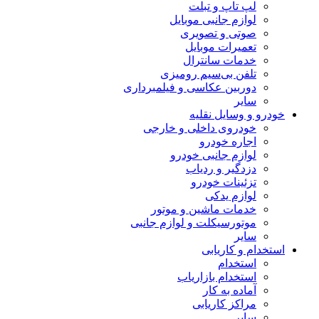
لپ تاپ و تبلت
لوازم جانبی موبایل
صوتی و تصویری
تعمیرات موبایل
خدمات سانترال
تلفن بی‌سیم رومیزی
دوربین عکاسی و فیلمبرداری
سایر
خودرو و وسایل نقلیه
خودروی داخلی و خارجی
اجاره خودرو
لوازم جانبی خودرو
دزدگیر و ردیاب
تزئینات خودرو
لوازم یدکی
خدمات ماشین و موتور
موتورسیکلت و لوازم جانبی
سایر
استخدام و کاریابی
استخدام
استخدام بازاریاب
آماده به کار
مراکز کاریابی
سایر