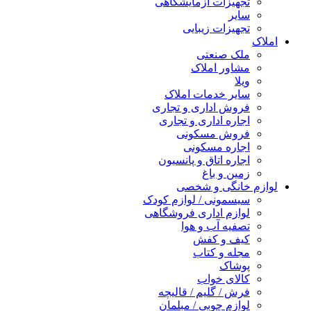
تجهیزات آزمایشگاهی
سایر
تجهیزات زیبایی
املاک
ملک صنعتی
مشاور املاک
ویلا
سایر خدمات املاک
فروش اداری و تجاری
اجاره اداری و تجاری
فروش مسکونی
اجاره مسکونی
اجاره اتاق و پانسیون
زمین و باغ
لوازم خانگی و شخصی
سیسمونی / لوازم کودک
لوازم اداری فروشگاهی
تصفیه آب و هوا
کیف و کفش
مجله و کتاب
پوشاک
کالای خواب
فرش / گلیم / قالیچه
لوازم چوبی / مبلمان