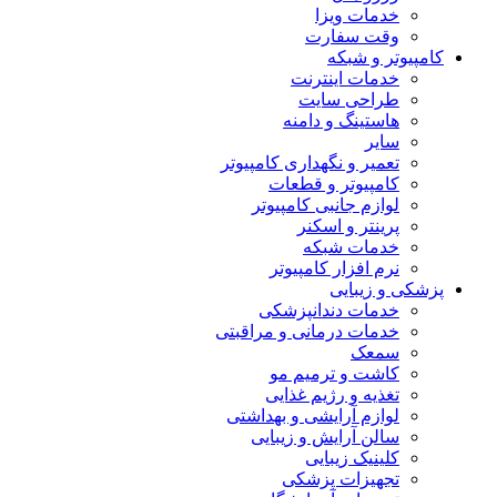
خدمات ویزا
وقت سفارت
کامپیوتر و شبکه
خدمات اینترنت
طراحی سایت
هاستینگ و دامنه
سایر
تعمیر و نگهداری کامپیوتر
کامپیوتر و قطعات
لوازم جانبی کامپیوتر
پرینتر و اسکنر
خدمات شبکه
نرم افزار کامپیوتر
پزشکی و زیبایی
خدمات دندانپزشکی
خدمات درمانی و مراقبتی
سمعک
کاشت و ترمیم مو
تغذیه و رژیم غذایی
لوازم آرایشی و بهداشتی
سالن آرایش و زیبایی
کلینیک زیبایی
تجهیزات پزشکی