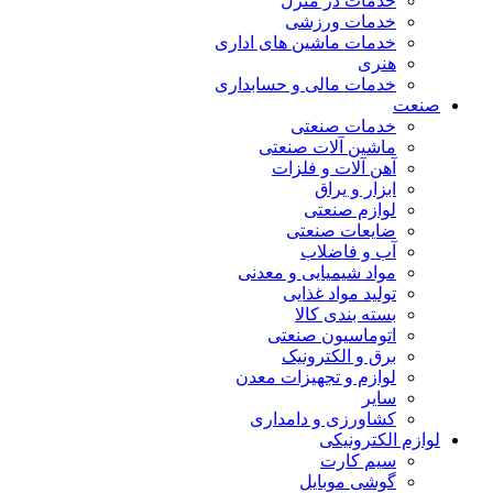
خدمات در منزل
خدمات ورزشی
خدمات ماشین های اداری
هنری
خدمات مالی و حسابداری
صنعت
خدمات صنعتی
ماشین آلات صنعتی
آهن آلات و فلزات
ابزار و یراق
لوازم صنعتی
ضایعات صنعتی
آب و فاضلاب
مواد شیمیایی و معدنی
تولید مواد غذایی
بسته بندی کالا
اتوماسیون صنعتی
برق و الکترونیک
لوازم و تجهیزات معدن
سایر
کشاورزی و دامداری
لوازم الکترونیکی
سیم کارت
گوشی موبایل