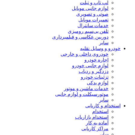
لپ تاپ و تبلت
لوازم جانبی موبایل
صوتی و تصویری
تعمیرات موبایل
خدمات سانترال
تلفن بی‌سیم رومیزی
دوربین عکاسی و فیلمبرداری
سایر
خودرو و وسایل نقلیه
خودروی داخلی و خارجی
اجاره خودرو
لوازم جانبی خودرو
دزدگیر و ردیاب
تزئینات خودرو
لوازم یدکی
خدمات ماشین و موتور
موتورسیکلت و لوازم جانبی
سایر
استخدام و کاریابی
استخدام
استخدام بازاریاب
آماده به کار
مراکز کاریابی
سایر