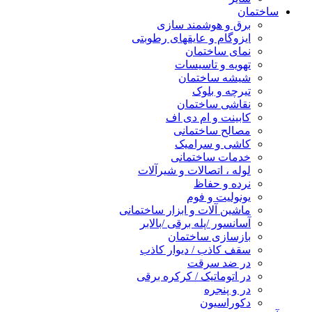
ساختمان
برق و هوشمند سازی
ایزوگام و عایقهای رطوبتی
نمای ساختمان
تهویه و تاسیسات
شیشه ساختمان
تیرچه و بلوک
نقاشی ساختمان
کابینت و ام دی اف
مصالح ساختمانی
کاشی و سرامیک
خدمات ساختمانی
لوله ، اتصالات و شیرآلات
نرده و حفاظ
یونولیت و فوم
ماشین آلات و ابزار ساختمانی
آسانسور /پله برقی /بالابر
بازسازی ساختمان
سقف کاذب / دیوار کاذب
در ضد سرقت
در اتوماتیک / کرکره برقی
در و پنجره
دکوراسیون