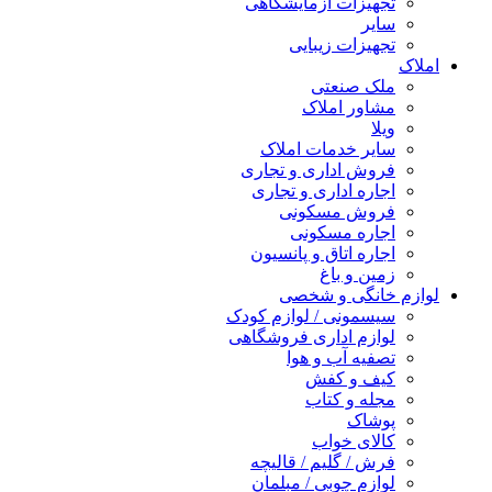
تجهیزات آزمایشگاهی
سایر
تجهیزات زیبایی
املاک
ملک صنعتی
مشاور املاک
ویلا
سایر خدمات املاک
فروش اداری و تجاری
اجاره اداری و تجاری
فروش مسکونی
اجاره مسکونی
اجاره اتاق و پانسیون
زمین و باغ
لوازم خانگی و شخصی
سیسمونی / لوازم کودک
لوازم اداری فروشگاهی
تصفیه آب و هوا
کیف و کفش
مجله و کتاب
پوشاک
کالای خواب
فرش / گلیم / قالیچه
لوازم چوبی / مبلمان