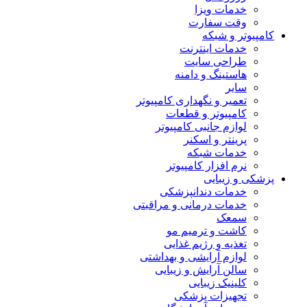
خدمات ویزا
وقت سفارت
کامپیوتر و شبکه
خدمات اینترنت
طراحی سایت
هاستینگ و دامنه
سایر
تعمیر و نگهداری کامپیوتر
کامپیوتر و قطعات
لوازم جانبی کامپیوتر
پرینتر و اسکنر
خدمات شبکه
نرم افزار کامپیوتر
پزشکی و زیبایی
خدمات دندانپزشکی
خدمات درمانی و مراقبتی
سمعک
کاشت و ترمیم مو
تغذیه و رژیم غذایی
لوازم آرایشی و بهداشتی
سالن آرایش و زیبایی
کلینیک زیبایی
تجهیزات پزشکی