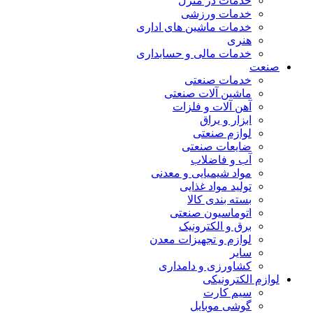
خدمات در منزل
خدمات ورزشی
خدمات ماشین های اداری
هنری
خدمات مالی و حسابداری
صنعت
خدمات صنعتی
ماشین آلات صنعتی
آهن آلات و فلزات
ابزار و یراق
لوازم صنعتی
ضایعات صنعتی
آب و فاضلاب
مواد شیمیایی و معدنی
تولید مواد غذایی
بسته بندی کالا
اتوماسیون صنعتی
برق و الکترونیک
لوازم و تجهیزات معدن
سایر
کشاورزی و دامداری
لوازم الکترونیکی
سیم کارت
گوشی موبایل