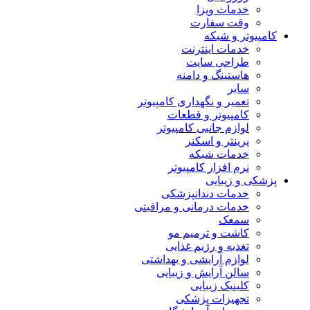
خدمات ویزا
وقت سفارت
کامپیوتر و شبکه
خدمات اینترنت
طراحی سایت
هاستینگ و دامنه
سایر
تعمیر و نگهداری کامپیوتر
کامپیوتر و قطعات
لوازم جانبی کامپیوتر
پرینتر و اسکنر
خدمات شبکه
نرم افزار کامپیوتر
پزشکی و زیبایی
خدمات دندانپزشکی
خدمات درمانی و مراقبتی
سمعک
کاشت و ترمیم مو
تغذیه و رژیم غذایی
لوازم آرایشی و بهداشتی
سالن آرایش و زیبایی
کلینیک زیبایی
تجهیزات پزشکی