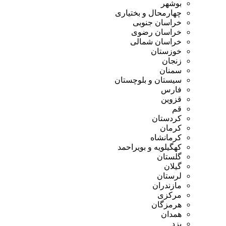
بوشهر
چهارمحال و بختیاری
خراسان جنوبی
خراسان رضوی
خراسان شمالی
خوزستان
زنجان
سمنان
سیستان و بلوچستان
فارس
قزوین
قم
کردستان
کرمان
کرمانشاه
کهگیلویه و بویراحمد
گلستان
گیلان
لرستان
مازندران
مرکزی
هرمزگان
همدان
یزد