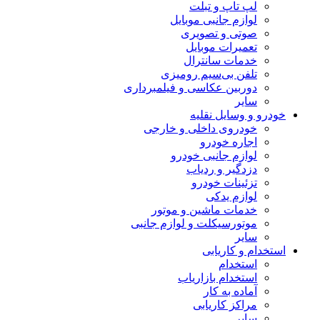
لپ تاپ و تبلت
لوازم جانبی موبایل
صوتی و تصویری
تعمیرات موبایل
خدمات سانترال
تلفن بی‌سیم رومیزی
دوربین عکاسی و فیلمبرداری
سایر
خودرو و وسایل نقلیه
خودروی داخلی و خارجی
اجاره خودرو
لوازم جانبی خودرو
دزدگیر و ردیاب
تزئینات خودرو
لوازم یدکی
خدمات ماشین و موتور
موتورسیکلت و لوازم جانبی
سایر
استخدام و کاریابی
استخدام
استخدام بازاریاب
آماده به کار
مراکز کاریابی
سایر