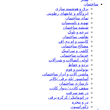
ساختمان
برق و هوشمند سازی
ایزوگام و عایقهای رطوبتی
نمای ساختمان
تهویه و تاسیسات
شیشه ساختمان
تیرچه و بلوک
نقاشی ساختمان
کابینت و ام دی اف
مصالح ساختمانی
کاشی و سرامیک
خدمات ساختمانی
لوله ، اتصالات و شیرآلات
نرده و حفاظ
یونولیت و فوم
ماشین آلات و ابزار ساختمانی
آسانسور /پله برقی /بالابر
بازسازی ساختمان
سقف کاذب / دیوار کاذب
در ضد سرقت
در اتوماتیک / کرکره برقی
در و پنجره
دکوراسیون