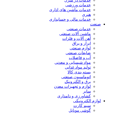
خدمات در منزل
خدمات ورزشی
خدمات ماشین های اداری
هنری
خدمات مالی و حسابداری
صنعت
خدمات صنعتی
ماشین آلات صنعتی
آهن آلات و فلزات
ابزار و یراق
لوازم صنعتی
ضایعات صنعتی
آب و فاضلاب
مواد شیمیایی و معدنی
تولید مواد غذایی
بسته بندی کالا
اتوماسیون صنعتی
برق و الکترونیک
لوازم و تجهیزات معدن
سایر
کشاورزی و دامداری
لوازم الکترونیکی
سیم کارت
گوشی موبایل