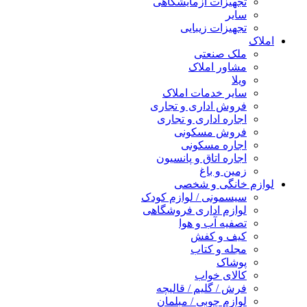
تجهیزات آزمایشگاهی
سایر
تجهیزات زیبایی
املاک
ملک صنعتی
مشاور املاک
ویلا
سایر خدمات املاک
فروش اداری و تجاری
اجاره اداری و تجاری
فروش مسکونی
اجاره مسکونی
اجاره اتاق و پانسیون
زمین و باغ
لوازم خانگی و شخصی
سیسمونی / لوازم کودک
لوازم اداری فروشگاهی
تصفیه آب و هوا
کیف و کفش
مجله و کتاب
پوشاک
کالای خواب
فرش / گلیم / قالیچه
لوازم چوبی / مبلمان