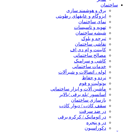
ساختمان
برق و هوشمند سازی
ایزوگام و عایقهای رطوبتی
نمای ساختمان
تهویه و تاسیسات
شیشه ساختمان
تیرچه و بلوک
نقاشی ساختمان
کابینت و ام دی اف
مصالح ساختمانی
کاشی و سرامیک
خدمات ساختمانی
لوله ، اتصالات و شیرآلات
نرده و حفاظ
یونولیت و فوم
ماشین آلات و ابزار ساختمانی
آسانسور /پله برقی /بالابر
بازسازی ساختمان
سقف کاذب / دیوار کاذب
در ضد سرقت
در اتوماتیک / کرکره برقی
در و پنجره
دکوراسیون