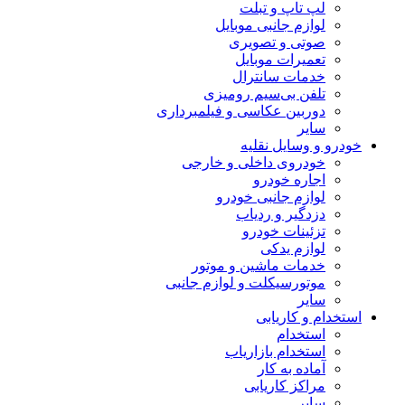
لپ تاپ و تبلت
لوازم جانبی موبایل
صوتی و تصویری
تعمیرات موبایل
خدمات سانترال
تلفن بی‌سیم رومیزی
دوربین عکاسی و فیلمبرداری
سایر
خودرو و وسایل نقلیه
خودروی داخلی و خارجی
اجاره خودرو
لوازم جانبی خودرو
دزدگیر و ردیاب
تزئینات خودرو
لوازم یدکی
خدمات ماشین و موتور
موتورسیکلت و لوازم جانبی
سایر
استخدام و کاریابی
استخدام
استخدام بازاریاب
آماده به کار
مراکز کاریابی
سایر