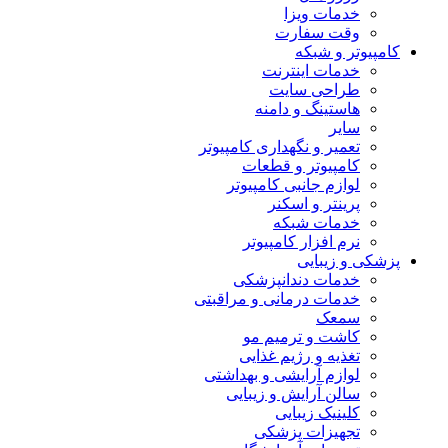
خدمات ویزا
وقت سفارت
کامپیوتر و شبکه
خدمات اینترنت
طراحی سایت
هاستینگ و دامنه
سایر
تعمیر و نگهداری کامپیوتر
کامپیوتر و قطعات
لوازم جانبی کامپیوتر
پرینتر و اسکنر
خدمات شبکه
نرم افزار کامپیوتر
پزشکی و زیبایی
خدمات دندانپزشکی
خدمات درمانی و مراقبتی
سمعک
کاشت و ترمیم مو
تغذیه و رژیم غذایی
لوازم آرایشی و بهداشتی
سالن آرایش و زیبایی
کلینیک زیبایی
تجهیزات پزشکی