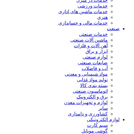
خدمات در منزل
خدمات ورزشی
خدمات ماشین های اداری
هنری
خدمات مالی و حسابداری
صنعت
خدمات صنعتی
ماشین آلات صنعتی
آهن آلات و فلزات
ابزار و یراق
لوازم صنعتی
ضایعات صنعتی
آب و فاضلاب
مواد شیمیایی و معدنی
تولید مواد غذایی
بسته بندی کالا
اتوماسیون صنعتی
برق و الکترونیک
لوازم و تجهیزات معدن
سایر
کشاورزی و دامداری
لوازم الکترونیکی
سیم کارت
گوشی موبایل