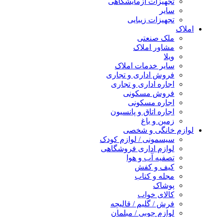
تجهیزات آزمایشگاهی
سایر
تجهیزات زیبایی
املاک
ملک صنعتی
مشاور املاک
ویلا
سایر خدمات املاک
فروش اداری و تجاری
اجاره اداری و تجاری
فروش مسکونی
اجاره مسکونی
اجاره اتاق و پانسیون
زمین و باغ
لوازم خانگی و شخصی
سیسمونی / لوازم کودک
لوازم اداری فروشگاهی
تصفیه آب و هوا
کیف و کفش
مجله و کتاب
پوشاک
کالای خواب
فرش / گلیم / قالیچه
لوازم چوبی / مبلمان