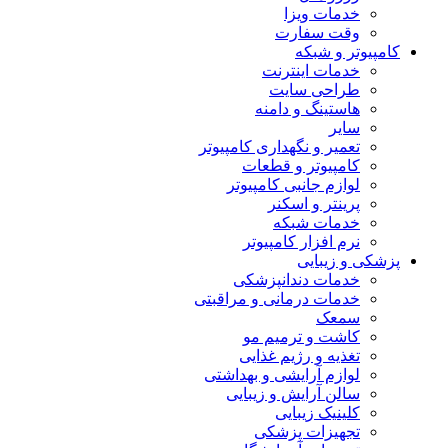
خدمات ویزا
وقت سفارت
کامپیوتر و شبکه
خدمات اینترنت
طراحی سایت
هاستینگ و دامنه
سایر
تعمیر و نگهداری کامپیوتر
کامپیوتر و قطعات
لوازم جانبی کامپیوتر
پرینتر و اسکنر
خدمات شبکه
نرم افزار کامپیوتر
پزشکی و زیبایی
خدمات دندانپزشکی
خدمات درمانی و مراقبتی
سمعک
کاشت و ترمیم مو
تغذیه و رژیم غذایی
لوازم آرایشی و بهداشتی
سالن آرایش و زیبایی
کلینیک زیبایی
تجهیزات پزشکی