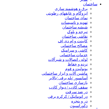
ساختمان
برق و هوشمند سازی
ایزوگام و عایقهای رطوبتی
نمای ساختمان
تهویه و تاسیسات
شیشه ساختمان
تیرچه و بلوک
نقاشی ساختمان
کابینت و ام دی اف
مصالح ساختمانی
کاشی و سرامیک
خدمات ساختمانی
لوله ، اتصالات و شیرآلات
نرده و حفاظ
یونولیت و فوم
ماشین آلات و ابزار ساختمانی
آسانسور /پله برقی /بالابر
بازسازی ساختمان
سقف کاذب / دیوار کاذب
در ضد سرقت
در اتوماتیک / کرکره برقی
در و پنجره
دکوراسیون