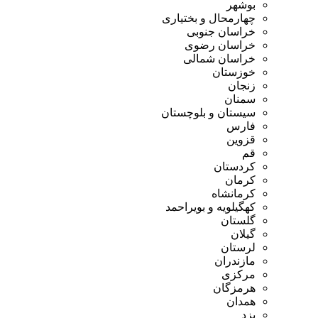
بوشهر
چهارمحال و بختیاری
خراسان جنوبی
خراسان رضوی
خراسان شمالی
خوزستان
زنجان
سمنان
سیستان و بلوچستان
فارس
قزوین
قم
کردستان
کرمان
کرمانشاه
کهگیلویه و بویراحمد
گلستان
گیلان
لرستان
مازندران
مرکزی
هرمزگان
همدان
یزد