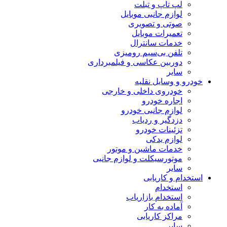
لپ تاپ و تبلت
لوازم جانبی موبایل
صوتی و تصویری
تعمیرات موبایل
خدمات سانترال
تلفن بی‌سیم رومیزی
دوربین عکاسی و فیلمبرداری
سایر
خودرو و وسایل نقلیه
خودروی داخلی و خارجی
اجاره خودرو
لوازم جانبی خودرو
دزدگیر و ردیاب
تزئینات خودرو
لوازم یدکی
خدمات ماشین و موتور
موتورسیکلت و لوازم جانبی
سایر
استخدام و کاریابی
استخدام
استخدام بازاریاب
آماده به کار
مراکز کاریابی
سایر