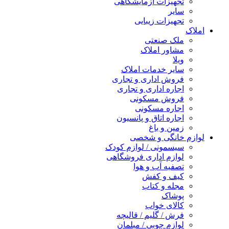
تجهیزات آزمایشگاهی
سایر
تجهیزات زیبایی
املاک
ملک صنعتی
مشاور املاک
ویلا
سایر خدمات املاک
فروش اداری و تجاری
اجاره اداری و تجاری
فروش مسکونی
اجاره مسکونی
اجاره اتاق و پانسیون
زمین و باغ
لوازم خانگی و شخصی
سیسمونی / لوازم کودک
لوازم اداری فروشگاهی
تصفیه آب و هوا
کیف و کفش
مجله و کتاب
پوشاک
کالای خواب
فرش / گلیم / قالیچه
لوازم چوبی / مبلمان