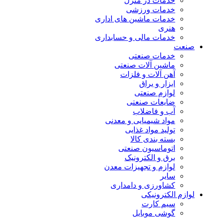
خدمات در منزل
خدمات ورزشی
خدمات ماشین های اداری
هنری
خدمات مالی و حسابداری
صنعت
خدمات صنعتی
ماشین آلات صنعتی
آهن آلات و فلزات
ابزار و یراق
لوازم صنعتی
ضایعات صنعتی
آب و فاضلاب
مواد شیمیایی و معدنی
تولید مواد غذایی
بسته بندی کالا
اتوماسیون صنعتی
برق و الکترونیک
لوازم و تجهیزات معدن
سایر
کشاورزی و دامداری
لوازم الکترونیکی
سیم کارت
گوشی موبایل