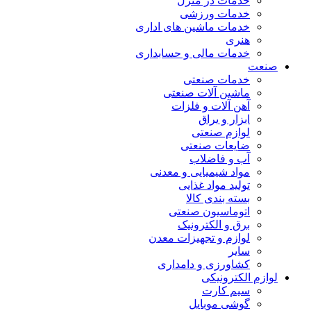
خدمات در منزل
خدمات ورزشی
خدمات ماشین های اداری
هنری
خدمات مالی و حسابداری
صنعت
خدمات صنعتی
ماشین آلات صنعتی
آهن آلات و فلزات
ابزار و یراق
لوازم صنعتی
ضایعات صنعتی
آب و فاضلاب
مواد شیمیایی و معدنی
تولید مواد غذایی
بسته بندی کالا
اتوماسیون صنعتی
برق و الکترونیک
لوازم و تجهیزات معدن
سایر
کشاورزی و دامداری
لوازم الکترونیکی
سیم کارت
گوشی موبایل