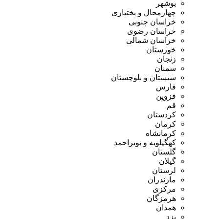
بوشهر
چهارمحال و بختیاری
خراسان جنوبی
خراسان رضوی
خراسان شمالی
خوزستان
زنجان
سمنان
سیستان و بلوچستان
فارس
قزوین
قم
کردستان
کرمان
کرمانشاه
کهگیلویه و بویراحمد
گلستان
گیلان
لرستان
مازندران
مرکزی
هرمزگان
همدان
یزد