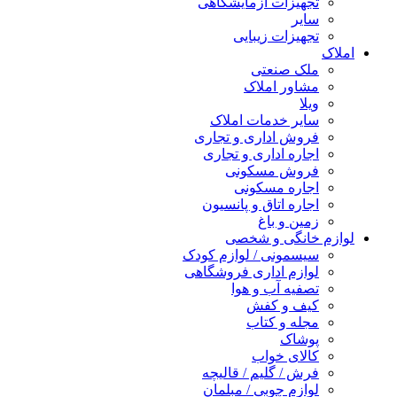
تجهیزات آزمایشگاهی
سایر
تجهیزات زیبایی
املاک
ملک صنعتی
مشاور املاک
ویلا
سایر خدمات املاک
فروش اداری و تجاری
اجاره اداری و تجاری
فروش مسکونی
اجاره مسکونی
اجاره اتاق و پانسیون
زمین و باغ
لوازم خانگی و شخصی
سیسمونی / لوازم کودک
لوازم اداری فروشگاهی
تصفیه آب و هوا
کیف و کفش
مجله و کتاب
پوشاک
کالای خواب
فرش / گلیم / قالیچه
لوازم چوبی / مبلمان