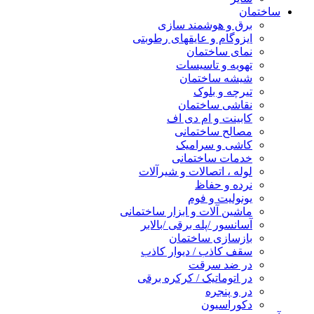
ساختمان
برق و هوشمند سازی
ایزوگام و عایقهای رطوبتی
نمای ساختمان
تهویه و تاسیسات
شیشه ساختمان
تیرچه و بلوک
نقاشی ساختمان
کابینت و ام دی اف
مصالح ساختمانی
کاشی و سرامیک
خدمات ساختمانی
لوله ، اتصالات و شیرآلات
نرده و حفاظ
یونولیت و فوم
ماشین آلات و ابزار ساختمانی
آسانسور /پله برقی /بالابر
بازسازی ساختمان
سقف کاذب / دیوار کاذب
در ضد سرقت
در اتوماتیک / کرکره برقی
در و پنجره
دکوراسیون