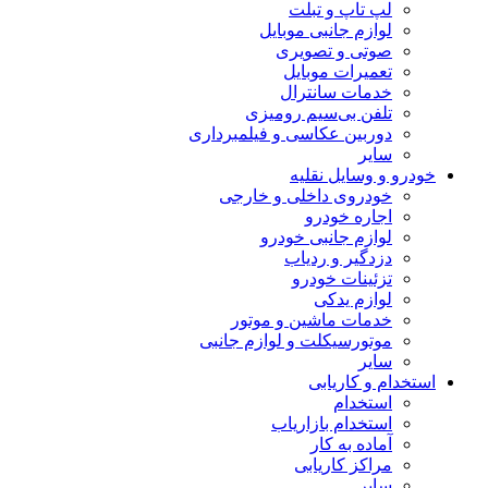
لپ تاپ و تبلت
لوازم جانبی موبایل
صوتی و تصویری
تعمیرات موبایل
خدمات سانترال
تلفن بی‌سیم رومیزی
دوربین عکاسی و فیلمبرداری
سایر
خودرو و وسایل نقلیه
خودروی داخلی و خارجی
اجاره خودرو
لوازم جانبی خودرو
دزدگیر و ردیاب
تزئینات خودرو
لوازم یدکی
خدمات ماشین و موتور
موتورسیکلت و لوازم جانبی
سایر
استخدام و کاریابی
استخدام
استخدام بازاریاب
آماده به کار
مراکز کاریابی
سایر