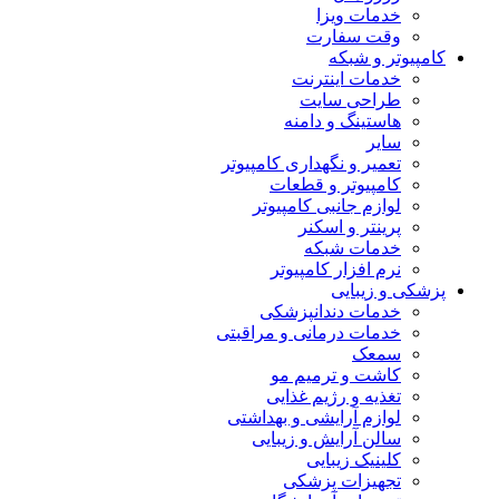
خدمات ویزا
وقت سفارت
کامپیوتر و شبکه
خدمات اینترنت
طراحی سایت
هاستینگ و دامنه
سایر
تعمیر و نگهداری کامپیوتر
کامپیوتر و قطعات
لوازم جانبی کامپیوتر
پرینتر و اسکنر
خدمات شبکه
نرم افزار کامپیوتر
پزشکی و زیبایی
خدمات دندانپزشکی
خدمات درمانی و مراقبتی
سمعک
کاشت و ترمیم مو
تغذیه و رژیم غذایی
لوازم آرایشی و بهداشتی
سالن آرایش و زیبایی
کلینیک زیبایی
تجهیزات پزشکی