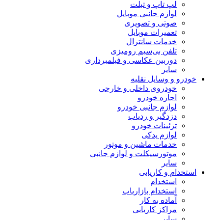
لپ تاپ و تبلت
لوازم جانبی موبایل
صوتی و تصویری
تعمیرات موبایل
خدمات سانترال
تلفن بی‌سیم رومیزی
دوربین عکاسی و فیلمبرداری
سایر
خودرو و وسایل نقلیه
خودروی داخلی و خارجی
اجاره خودرو
لوازم جانبی خودرو
دزدگیر و ردیاب
تزئینات خودرو
لوازم یدکی
خدمات ماشین و موتور
موتورسیکلت و لوازم جانبی
سایر
استخدام و کاریابی
استخدام
استخدام بازاریاب
آماده به کار
مراکز کاریابی
سایر