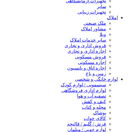
تجهیزات آزمایشگاهی
سایر
تجهیزات زیبایی
املاک
ملک صنعتی
مشاور املاک
ویلا
سایر خدمات املاک
فروش اداری و تجاری
اجاره اداری و تجاری
فروش مسکونی
اجاره مسکونی
اجاره اتاق و پانسیون
زمین و باغ
لوازم خانگی و شخصی
سیسمونی / لوازم کودک
لوازم اداری فروشگاهی
تصفیه آب و هوا
کیف و کفش
مجله و کتاب
پوشاک
کالای خواب
فرش / گلیم / قالیچه
لوازم چوبی / مبلمان