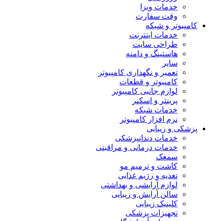
خدمات ویزا
وقت سفارت
کامپیوتر و شبکه
خدمات اینترنت
طراحی سایت
هاستینگ و دامنه
سایر
تعمیر و نگهداری کامپیوتر
کامپیوتر و قطعات
لوازم جانبی کامپیوتر
پرینتر و اسکنر
خدمات شبکه
نرم افزار کامپیوتر
پزشکی و زیبایی
خدمات دندانپزشکی
خدمات درمانی و مراقبتی
سمعک
کاشت و ترمیم مو
تغذیه و رژیم غذایی
لوازم آرایشی و بهداشتی
سالن آرایش و زیبایی
کلینیک زیبایی
تجهیزات پزشکی