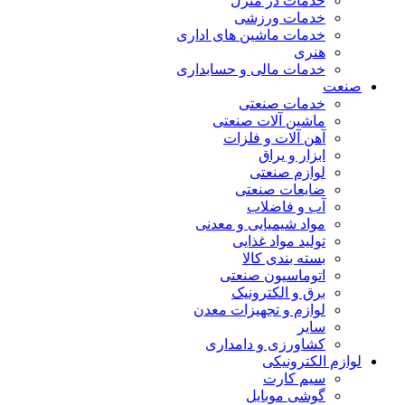
خدمات در منزل
خدمات ورزشی
خدمات ماشین های اداری
هنری
خدمات مالی و حسابداری
صنعت
خدمات صنعتی
ماشین آلات صنعتی
آهن آلات و فلزات
ابزار و یراق
لوازم صنعتی
ضایعات صنعتی
آب و فاضلاب
مواد شیمیایی و معدنی
تولید مواد غذایی
بسته بندی کالا
اتوماسیون صنعتی
برق و الکترونیک
لوازم و تجهیزات معدن
سایر
کشاورزی و دامداری
لوازم الکترونیکی
سیم کارت
گوشی موبایل