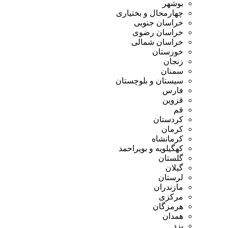
بوشهر
چهارمحال و بختیاری
خراسان جنوبی
خراسان رضوی
خراسان شمالی
خوزستان
زنجان
سمنان
سیستان و بلوچستان
فارس
قزوین
قم
کردستان
کرمان
کرمانشاه
کهگیلویه و بویراحمد
گلستان
گیلان
لرستان
مازندران
مرکزی
هرمزگان
همدان
یزد