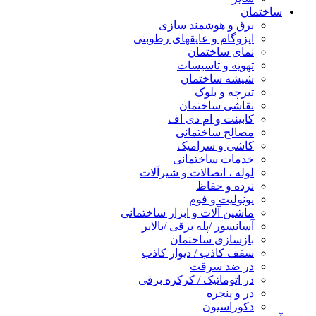
ساختمان
برق و هوشمند سازی
ایزوگام و عایقهای رطوبتی
نمای ساختمان
تهویه و تاسیسات
شیشه ساختمان
تیرچه و بلوک
نقاشی ساختمان
کابینت و ام دی اف
مصالح ساختمانی
کاشی و سرامیک
خدمات ساختمانی
لوله ، اتصالات و شیرآلات
نرده و حفاظ
یونولیت و فوم
ماشین آلات و ابزار ساختمانی
آسانسور /پله برقی /بالابر
بازسازی ساختمان
سقف کاذب / دیوار کاذب
در ضد سرقت
در اتوماتیک / کرکره برقی
در و پنجره
دکوراسیون