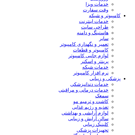
خدمات ویزا
وقت سفارت
کامپیوتر و شبکه
خدمات اینترنت
طراحی سایت
هاستینگ و دامنه
سایر
تعمیر و نگهداری کامپیوتر
کامپیوتر و قطعات
لوازم جانبی کامپیوتر
پرینتر و اسکنر
خدمات شبکه
نرم افزار کامپیوتر
پزشکی و زیبایی
خدمات دندانپزشکی
خدمات درمانی و مراقبتی
سمعک
کاشت و ترمیم مو
تغذیه و رژیم غذایی
لوازم آرایشی و بهداشتی
سالن آرایش و زیبایی
کلینیک زیبایی
تجهیزات پزشکی