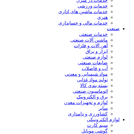
خدمات در منزل
خدمات ورزشی
خدمات ماشین های اداری
هنری
خدمات مالی و حسابداری
صنعت
خدمات صنعتی
ماشین آلات صنعتی
آهن آلات و فلزات
ابزار و یراق
لوازم صنعتی
ضایعات صنعتی
آب و فاضلاب
مواد شیمیایی و معدنی
تولید مواد غذایی
بسته بندی کالا
اتوماسیون صنعتی
برق و الکترونیک
لوازم و تجهیزات معدن
سایر
کشاورزی و دامداری
لوازم الکترونیکی
سیم کارت
گوشی موبایل