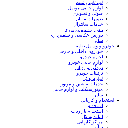
لپ تاپ و تبلت
لوازم جانبی موبایل
صوتی و تصویری
تعمیرات موبایل
خدمات سانترال
تلفن بی‌سیم رومیزی
دوربین عکاسی و فیلمبرداری
سایر
خودرو و وسایل نقلیه
خودروی داخلی و خارجی
اجاره خودرو
لوازم جانبی خودرو
دزدگیر و ردیاب
تزئینات خودرو
لوازم یدکی
خدمات ماشین و موتور
موتورسیکلت و لوازم جانبی
سایر
استخدام و کاریابی
استخدام
استخدام بازاریاب
آماده به کار
مراکز کاریابی
سایر