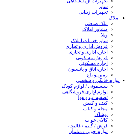
تجهیزات آزمایشگاهی
سایر
تجهیزات زیبایی
املاک
ملک صنعتی
مشاور املاک
ویلا
سایر خدمات املاک
فروش اداری و تجاری
اجاره اداری و تجاری
فروش مسکونی
اجاره مسکونی
اجاره اتاق و پانسیون
زمین و باغ
لوازم خانگی و شخصی
سیسمونی / لوازم کودک
لوازم اداری فروشگاهی
تصفیه آب و هوا
کیف و کفش
مجله و کتاب
پوشاک
کالای خواب
فرش / گلیم / قالیچه
لوازم چوبی / مبلمان