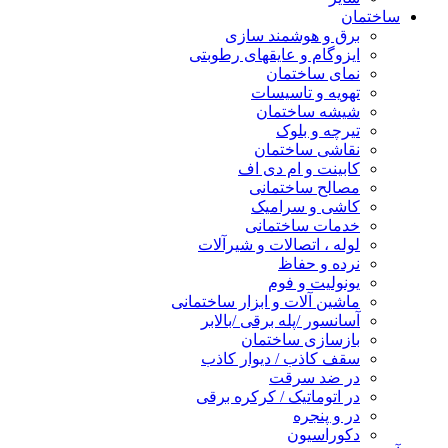
ساختمان
برق و هوشمند سازی
ایزوگام و عایقهای رطوبتی
نمای ساختمان
تهویه و تاسیسات
شیشه ساختمان
تیرچه و بلوک
نقاشی ساختمان
کابینت و ام دی اف
مصالح ساختمانی
کاشی و سرامیک
خدمات ساختمانی
لوله ، اتصالات و شیرآلات
نرده و حفاظ
یونولیت و فوم
ماشین آلات و ابزار ساختمانی
آسانسور /پله برقی /بالابر
بازسازی ساختمان
سقف کاذب / دیوار کاذب
در ضد سرقت
در اتوماتیک / کرکره برقی
در و پنجره
دکوراسیون