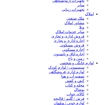
تجهیزات آزمایشگاهی
سایر
تجهیزات زیبایی
املاک
ملک صنعتی
مشاور املاک
ویلا
سایر خدمات املاک
فروش اداری و تجاری
اجاره اداری و تجاری
فروش مسکونی
اجاره مسکونی
اجاره اتاق و پانسیون
زمین و باغ
لوازم خانگی و شخصی
سیسمونی / لوازم کودک
لوازم اداری فروشگاهی
تصفیه آب و هوا
کیف و کفش
مجله و کتاب
پوشاک
کالای خواب
فرش / گلیم / قالیچه
لوازم چوبی / مبلمان