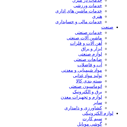
خدمات در منزل
خدمات ورزشی
خدمات ماشین های اداری
هنری
خدمات مالی و حسابداری
صنعت
خدمات صنعتی
ماشین آلات صنعتی
آهن آلات و فلزات
ابزار و یراق
لوازم صنعتی
ضایعات صنعتی
آب و فاضلاب
مواد شیمیایی و معدنی
تولید مواد غذایی
بسته بندی کالا
اتوماسیون صنعتی
برق و الکترونیک
لوازم و تجهیزات معدن
سایر
کشاورزی و دامداری
لوازم الکترونیکی
سیم کارت
گوشی موبایل