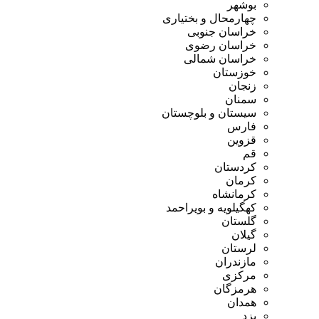
بوشهر
چهارمحال و بختیاری
خراسان جنوبی
خراسان رضوی
خراسان شمالی
خوزستان
زنجان
سمنان
سیستان و بلوچستان
فارس
قزوین
قم
کردستان
کرمان
کرمانشاه
کهگیلویه و بویراحمد
گلستان
گیلان
لرستان
مازندران
مرکزی
هرمزگان
همدان
یزد