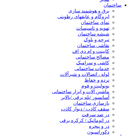
ساختمان
برق و هوشمند سازی
ایزوگام و عایقهای رطوبتی
نمای ساختمان
تهویه و تاسیسات
شیشه ساختمان
تیرچه و بلوک
نقاشی ساختمان
کابینت و ام دی اف
مصالح ساختمانی
کاشی و سرامیک
خدمات ساختمانی
لوله ، اتصالات و شیرآلات
نرده و حفاظ
یونولیت و فوم
ماشین آلات و ابزار ساختمانی
آسانسور /پله برقی /بالابر
بازسازی ساختمان
سقف کاذب / دیوار کاذب
در ضد سرقت
در اتوماتیک / کرکره برقی
در و پنجره
دکوراسیون