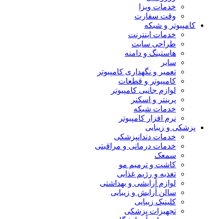
خدمات ویزا
وقت سفارت
کامپیوتر و شبکه
خدمات اینترنت
طراحی سایت
هاستینگ و دامنه
سایر
تعمیر و نگهداری کامپیوتر
کامپیوتر و قطعات
لوازم جانبی کامپیوتر
پرینتر و اسکنر
خدمات شبکه
نرم افزار کامپیوتر
پزشکی و زیبایی
خدمات دندانپزشکی
خدمات درمانی و مراقبتی
سمعک
کاشت و ترمیم مو
تغذیه و رژیم غذایی
لوازم آرایشی و بهداشتی
سالن آرایش و زیبایی
کلینیک زیبایی
تجهیزات پزشکی