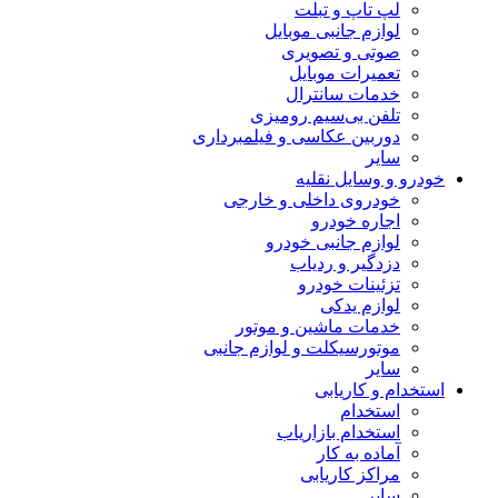
لپ تاپ و تبلت
لوازم جانبی موبایل
صوتی و تصویری
تعمیرات موبایل
خدمات سانترال
تلفن بی‌سیم رومیزی
دوربین عکاسی و فیلمبرداری
سایر
خودرو و وسایل نقلیه
خودروی داخلی و خارجی
اجاره خودرو
لوازم جانبی خودرو
دزدگیر و ردیاب
تزئینات خودرو
لوازم یدکی
خدمات ماشین و موتور
موتورسیکلت و لوازم جانبی
سایر
استخدام و کاریابی
استخدام
استخدام بازاریاب
آماده به کار
مراکز کاریابی
سایر