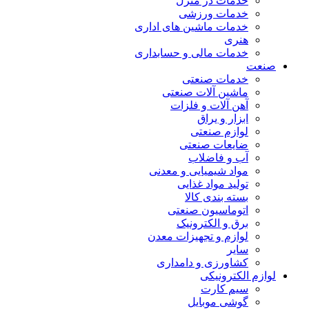
خدمات در منزل
خدمات ورزشی
خدمات ماشین های اداری
هنری
خدمات مالی و حسابداری
صنعت
خدمات صنعتی
ماشین آلات صنعتی
آهن آلات و فلزات
ابزار و یراق
لوازم صنعتی
ضایعات صنعتی
آب و فاضلاب
مواد شیمیایی و معدنی
تولید مواد غذایی
بسته بندی کالا
اتوماسیون صنعتی
برق و الکترونیک
لوازم و تجهیزات معدن
سایر
کشاورزی و دامداری
لوازم الکترونیکی
سیم کارت
گوشی موبایل