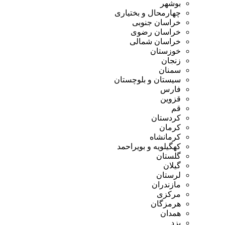
بوشهر
چهارمحال و بختیاری
خراسان جنوبی
خراسان رضوی
خراسان شمالی
خوزستان
زنجان
سمنان
سیستان و بلوچستان
فارس
قزوین
قم
کردستان
کرمان
کرمانشاه
کهگیلویه و بویراحمد
گلستان
گیلان
لرستان
مازندران
مرکزی
هرمزگان
همدان
یزد