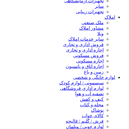
تجهیزات آزمایشگاهی
سایر
تجهیزات زیبایی
املاک
ملک صنعتی
مشاور املاک
ویلا
سایر خدمات املاک
فروش اداری و تجاری
اجاره اداری و تجاری
فروش مسکونی
اجاره مسکونی
اجاره اتاق و پانسیون
زمین و باغ
لوازم خانگی و شخصی
سیسمونی / لوازم کودک
لوازم اداری فروشگاهی
تصفیه آب و هوا
کیف و کفش
مجله و کتاب
پوشاک
کالای خواب
فرش / گلیم / قالیچه
لوازم چوبی / مبلمان