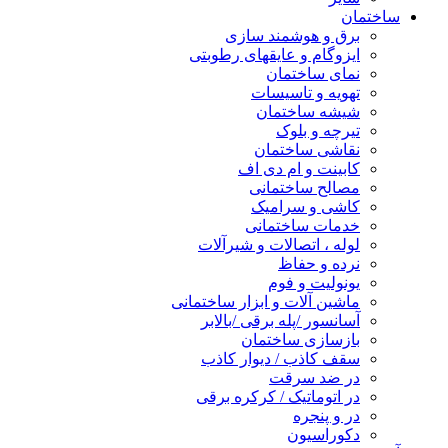
ساختمان
برق و هوشمند سازی
ایزوگام و عایقهای رطوبتی
نمای ساختمان
تهویه و تاسیسات
شیشه ساختمان
تیرچه و بلوک
نقاشی ساختمان
کابینت و ام دی اف
مصالح ساختمانی
کاشی و سرامیک
خدمات ساختمانی
لوله ، اتصالات و شیرآلات
نرده و حفاظ
یونولیت و فوم
ماشین آلات و ابزار ساختمانی
آسانسور /پله برقی /بالابر
بازسازی ساختمان
سقف کاذب / دیوار کاذب
در ضد سرقت
در اتوماتیک / کرکره برقی
در و پنجره
دکوراسیون