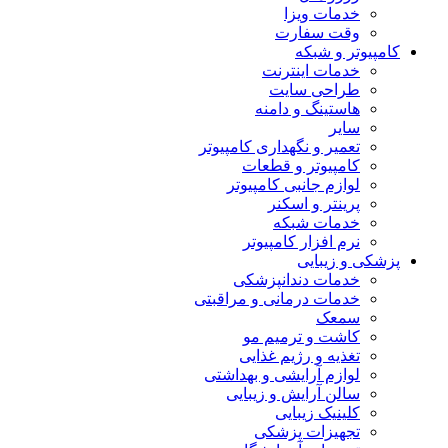
خدمات ویزا
وقت سفارت
کامپیوتر و شبکه
خدمات اینترنت
طراحی سایت
هاستینگ و دامنه
سایر
تعمیر و نگهداری کامپیوتر
کامپیوتر و قطعات
لوازم جانبی کامپیوتر
پرینتر و اسکنر
خدمات شبکه
نرم افزار کامپیوتر
پزشکی و زیبایی
خدمات دندانپزشکی
خدمات درمانی و مراقبتی
سمعک
کاشت و ترمیم مو
تغذیه و رژیم غذایی
لوازم آرایشی و بهداشتی
سالن آرایش و زیبایی
کلینیک زیبایی
تجهیزات پزشکی