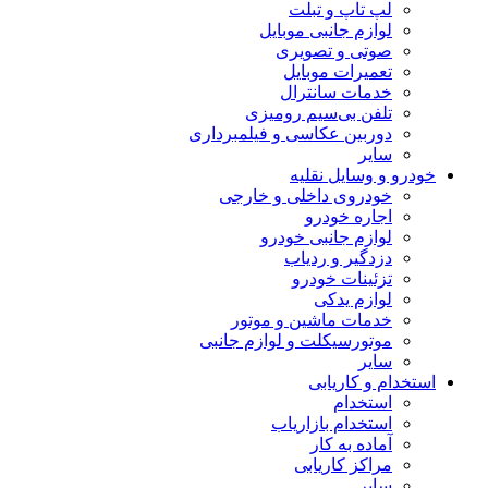
لپ تاپ و تبلت
لوازم جانبی موبایل
صوتی و تصویری
تعمیرات موبایل
خدمات سانترال
تلفن بی‌سیم رومیزی
دوربین عکاسی و فیلمبرداری
سایر
خودرو و وسایل نقلیه
خودروی داخلی و خارجی
اجاره خودرو
لوازم جانبی خودرو
دزدگیر و ردیاب
تزئینات خودرو
لوازم یدکی
خدمات ماشین و موتور
موتورسیکلت و لوازم جانبی
سایر
استخدام و کاریابی
استخدام
استخدام بازاریاب
آماده به کار
مراکز کاریابی
سایر