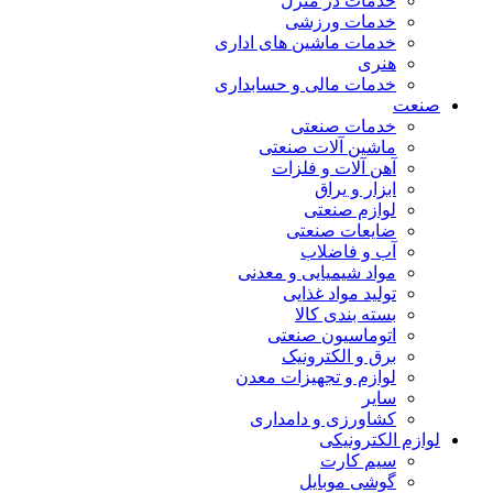
خدمات در منزل
خدمات ورزشی
خدمات ماشین های اداری
هنری
خدمات مالی و حسابداری
صنعت
خدمات صنعتی
ماشین آلات صنعتی
آهن آلات و فلزات
ابزار و یراق
لوازم صنعتی
ضایعات صنعتی
آب و فاضلاب
مواد شیمیایی و معدنی
تولید مواد غذایی
بسته بندی کالا
اتوماسیون صنعتی
برق و الکترونیک
لوازم و تجهیزات معدن
سایر
کشاورزی و دامداری
لوازم الکترونیکی
سیم کارت
گوشی موبایل