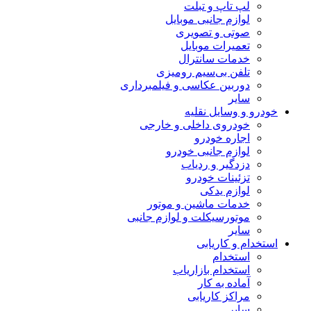
لپ تاپ و تبلت
لوازم جانبی موبایل
صوتی و تصویری
تعمیرات موبایل
خدمات سانترال
تلفن بی‌سیم رومیزی
دوربین عکاسی و فیلمبرداری
سایر
خودرو و وسایل نقلیه
خودروی داخلی و خارجی
اجاره خودرو
لوازم جانبی خودرو
دزدگیر و ردیاب
تزئینات خودرو
لوازم یدکی
خدمات ماشین و موتور
موتورسیکلت و لوازم جانبی
سایر
استخدام و کاریابی
استخدام
استخدام بازاریاب
آماده به کار
مراکز کاریابی
سایر