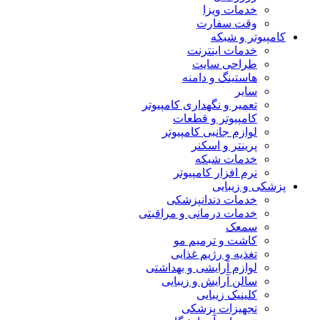
خدمات ویزا
وقت سفارت
کامپیوتر و شبکه
خدمات اینترنت
طراحی سایت
هاستینگ و دامنه
سایر
تعمیر و نگهداری کامپیوتر
کامپیوتر و قطعات
لوازم جانبی کامپیوتر
پرینتر و اسکنر
خدمات شبکه
نرم افزار کامپیوتر
پزشکی و زیبایی
خدمات دندانپزشکی
خدمات درمانی و مراقبتی
سمعک
کاشت و ترمیم مو
تغذیه و رژیم غذایی
لوازم آرایشی و بهداشتی
سالن آرایش و زیبایی
کلینیک زیبایی
تجهیزات پزشکی