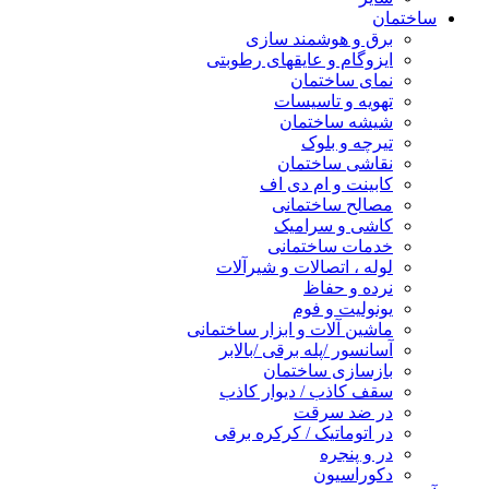
ساختمان
برق و هوشمند سازی
ایزوگام و عایقهای رطوبتی
نمای ساختمان
تهویه و تاسیسات
شیشه ساختمان
تیرچه و بلوک
نقاشی ساختمان
کابینت و ام دی اف
مصالح ساختمانی
کاشی و سرامیک
خدمات ساختمانی
لوله ، اتصالات و شیرآلات
نرده و حفاظ
یونولیت و فوم
ماشین آلات و ابزار ساختمانی
آسانسور /پله برقی /بالابر
بازسازی ساختمان
سقف کاذب / دیوار کاذب
در ضد سرقت
در اتوماتیک / کرکره برقی
در و پنجره
دکوراسیون