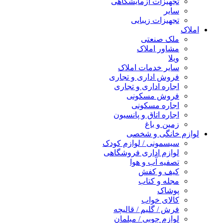
تجهیزات آزمایشگاهی
سایر
تجهیزات زیبایی
املاک
ملک صنعتی
مشاور املاک
ویلا
سایر خدمات املاک
فروش اداری و تجاری
اجاره اداری و تجاری
فروش مسکونی
اجاره مسکونی
اجاره اتاق و پانسیون
زمین و باغ
لوازم خانگی و شخصی
سیسمونی / لوازم کودک
لوازم اداری فروشگاهی
تصفیه آب و هوا
کیف و کفش
مجله و کتاب
پوشاک
کالای خواب
فرش / گلیم / قالیچه
لوازم چوبی / مبلمان