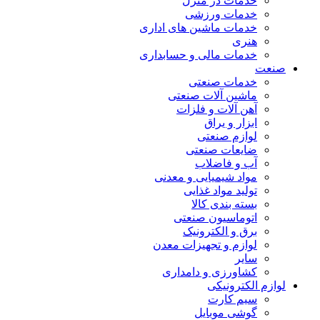
خدمات در منزل
خدمات ورزشی
خدمات ماشین های اداری
هنری
خدمات مالی و حسابداری
صنعت
خدمات صنعتی
ماشین آلات صنعتی
آهن آلات و فلزات
ابزار و یراق
لوازم صنعتی
ضایعات صنعتی
آب و فاضلاب
مواد شیمیایی و معدنی
تولید مواد غذایی
بسته بندی کالا
اتوماسیون صنعتی
برق و الکترونیک
لوازم و تجهیزات معدن
سایر
کشاورزی و دامداری
لوازم الکترونیکی
سیم کارت
گوشی موبایل