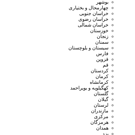
بوشهر
چهارمحال و بختیاری
خراسان جنوبی
خراسان رضوی
خراسان شمالی
خوزستان
زنجان
سمنان
سیستان و بلوچستان
فارس
قزوین
قم
کردستان
کرمان
کرمانشاه
کهگیلویه و بویراحمد
گلستان
گیلان
لرستان
مازندران
مرکزی
هرمزگان
همدان
یزد