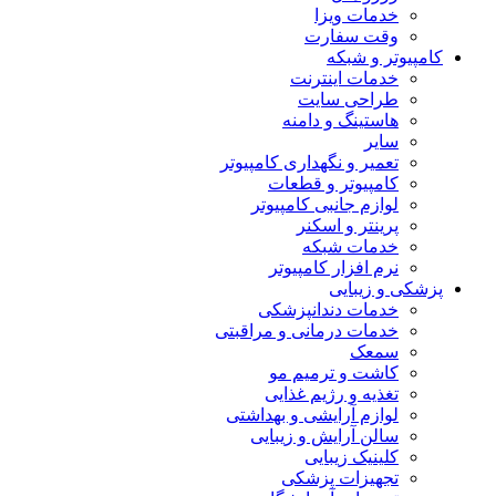
خدمات ویزا
وقت سفارت
کامپیوتر و شبکه
خدمات اینترنت
طراحی سایت
هاستینگ و دامنه
سایر
تعمیر و نگهداری کامپیوتر
کامپیوتر و قطعات
لوازم جانبی کامپیوتر
پرینتر و اسکنر
خدمات شبکه
نرم افزار کامپیوتر
پزشکی و زیبایی
خدمات دندانپزشکی
خدمات درمانی و مراقبتی
سمعک
کاشت و ترمیم مو
تغذیه و رژیم غذایی
لوازم آرایشی و بهداشتی
سالن آرایش و زیبایی
کلینیک زیبایی
تجهیزات پزشکی