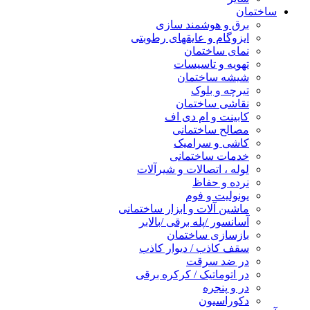
ساختمان
برق و هوشمند سازی
ایزوگام و عایقهای رطوبتی
نمای ساختمان
تهویه و تاسیسات
شیشه ساختمان
تیرچه و بلوک
نقاشی ساختمان
کابینت و ام دی اف
مصالح ساختمانی
کاشی و سرامیک
خدمات ساختمانی
لوله ، اتصالات و شیرآلات
نرده و حفاظ
یونولیت و فوم
ماشین آلات و ابزار ساختمانی
آسانسور /پله برقی /بالابر
بازسازی ساختمان
سقف کاذب / دیوار کاذب
در ضد سرقت
در اتوماتیک / کرکره برقی
در و پنجره
دکوراسیون