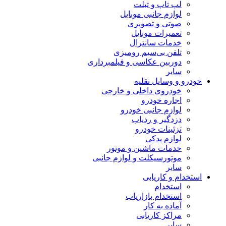
لپ تاپ و تبلت
لوازم جانبی موبایل
صوتی و تصویری
تعمیرات موبایل
خدمات سانترال
تلفن بی‌سیم رومیزی
دوربین عکاسی و فیلمبرداری
سایر
خودرو و وسایل نقلیه
خودروی داخلی و خارجی
اجاره خودرو
لوازم جانبی خودرو
دزدگیر و ردیاب
تزئینات خودرو
لوازم یدکی
خدمات ماشین و موتور
موتورسیکلت و لوازم جانبی
سایر
استخدام و کاریابی
استخدام
استخدام بازاریاب
آماده به کار
مراکز کاریابی
سایر