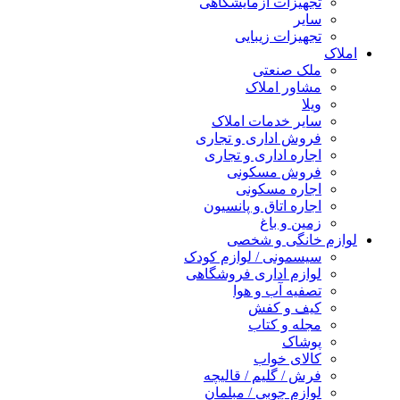
تجهیزات آزمایشگاهی
سایر
تجهیزات زیبایی
املاک
ملک صنعتی
مشاور املاک
ویلا
سایر خدمات املاک
فروش اداری و تجاری
اجاره اداری و تجاری
فروش مسکونی
اجاره مسکونی
اجاره اتاق و پانسیون
زمین و باغ
لوازم خانگی و شخصی
سیسمونی / لوازم کودک
لوازم اداری فروشگاهی
تصفیه آب و هوا
کیف و کفش
مجله و کتاب
پوشاک
کالای خواب
فرش / گلیم / قالیچه
لوازم چوبی / مبلمان