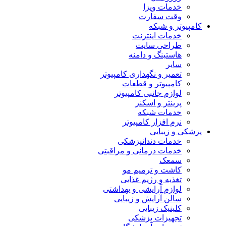
خدمات ویزا
وقت سفارت
کامپیوتر و شبکه
خدمات اینترنت
طراحی سایت
هاستینگ و دامنه
سایر
تعمیر و نگهداری کامپیوتر
کامپیوتر و قطعات
لوازم جانبی کامپیوتر
پرینتر و اسکنر
خدمات شبکه
نرم افزار کامپیوتر
پزشکی و زیبایی
خدمات دندانپزشکی
خدمات درمانی و مراقبتی
سمعک
کاشت و ترمیم مو
تغذیه و رژیم غذایی
لوازم آرایشی و بهداشتی
سالن آرایش و زیبایی
کلینیک زیبایی
تجهیزات پزشکی