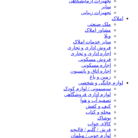
تجهیزات آزمایشگاهی
سایر
تجهیزات زیبایی
املاک
ملک صنعتی
مشاور املاک
ویلا
سایر خدمات املاک
فروش اداری و تجاری
اجاره اداری و تجاری
فروش مسکونی
اجاره مسکونی
اجاره اتاق و پانسیون
زمین و باغ
لوازم خانگی و شخصی
سیسمونی / لوازم کودک
لوازم اداری فروشگاهی
تصفیه آب و هوا
کیف و کفش
مجله و کتاب
پوشاک
کالای خواب
فرش / گلیم / قالیچه
لوازم چوبی / مبلمان