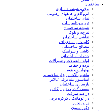
ساختمان
برق و هوشمند سازی
ایزوگام و عایقهای رطوبتی
نمای ساختمان
تهویه و تاسیسات
شیشه ساختمان
تیرچه و بلوک
نقاشی ساختمان
کابینت و ام دی اف
مصالح ساختمانی
کاشی و سرامیک
خدمات ساختمانی
لوله ، اتصالات و شیرآلات
نرده و حفاظ
یونولیت و فوم
ماشین آلات و ابزار ساختمانی
آسانسور /پله برقی /بالابر
بازسازی ساختمان
سقف کاذب / دیوار کاذب
در ضد سرقت
در اتوماتیک / کرکره برقی
در و پنجره
دکوراسیون