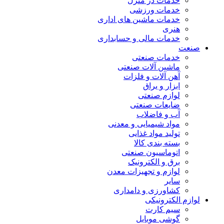
خدمات در منزل
خدمات ورزشی
خدمات ماشین های اداری
هنری
خدمات مالی و حسابداری
صنعت
خدمات صنعتی
ماشین آلات صنعتی
آهن آلات و فلزات
ابزار و یراق
لوازم صنعتی
ضایعات صنعتی
آب و فاضلاب
مواد شیمیایی و معدنی
تولید مواد غذایی
بسته بندی کالا
اتوماسیون صنعتی
برق و الکترونیک
لوازم و تجهیزات معدن
سایر
کشاورزی و دامداری
لوازم الکترونیکی
سیم کارت
گوشی موبایل