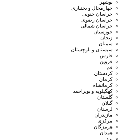
بوشهر
چهارمحال و بختیاری
خراسان جنوبی
خراسان رضوی
خراسان شمالی
خوزستان
زنجان
سمنان
سیستان و بلوچستان
فارس
قزوین
قم
کردستان
کرمان
کرمانشاه
کهگیلویه و بویراحمد
گلستان
گیلان
لرستان
مازندران
مرکزی
هرمزگان
همدان
یزد