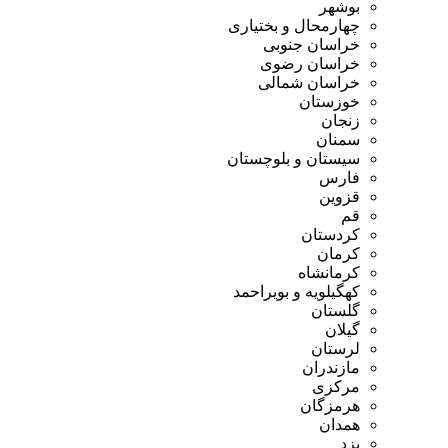
بوشهر
چهارمحال و بختیاری
خراسان جنوبی
خراسان رضوی
خراسان شمالی
خوزستان
زنجان
سمنان
سیستان و بلوچستان
فارس
قزوین
قم
کردستان
کرمان
کرمانشاه
کهگیلویه و بویراحمد
گلستان
گیلان
لرستان
مازندران
مرکزی
هرمزگان
همدان
یزد