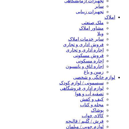
تجهیزات آزمایشگاهی
سایر
تجهیزات زیبایی
املاک
ملک صنعتی
مشاور املاک
ویلا
سایر خدمات املاک
فروش اداری و تجاری
اجاره اداری و تجاری
فروش مسکونی
اجاره مسکونی
اجاره اتاق و پانسیون
زمین و باغ
لوازم خانگی و شخصی
سیسمونی / لوازم کودک
لوازم اداری فروشگاهی
تصفیه آب و هوا
کیف و کفش
مجله و کتاب
پوشاک
کالای خواب
فرش / گلیم / قالیچه
لوازم چوبی / مبلمان