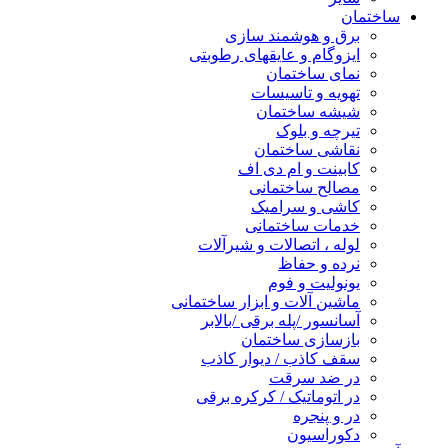
ساختمان
برق و هوشمند سازی
ایزوگام و عایقهای رطوبتی
نمای ساختمان
تهویه و تاسیسات
شیشه ساختمان
تیرچه و بلوک
نقاشی ساختمان
کابینت و ام دی اف
مصالح ساختمانی
کاشی و سرامیک
خدمات ساختمانی
لوله ، اتصالات و شیرآلات
نرده و حفاظ
یونولیت و فوم
ماشین آلات و ابزار ساختمانی
آسانسور /پله برقی /بالابر
بازسازی ساختمان
سقف کاذب / دیوار کاذب
در ضد سرقت
در اتوماتیک / کرکره برقی
در و پنجره
دکوراسیون