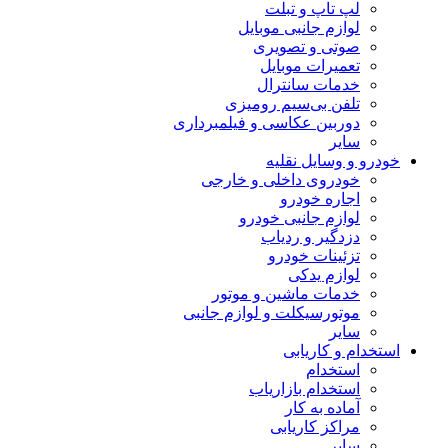
لپ تاپ و تبلت
لوازم جانبی موبایل
صوتی و تصویری
تعمیرات موبایل
خدمات سانترال
تلفن بی‌سیم رومیزی
دوربین عکاسی و فیلمبرداری
سایر
خودرو و وسایل نقلیه
خودروی داخلی و خارجی
اجاره خودرو
لوازم جانبی خودرو
دزدگیر و ردیاب
تزئینات خودرو
لوازم یدکی
خدمات ماشین و موتور
موتورسیکلت و لوازم جانبی
سایر
استخدام و کاریابی
استخدام
استخدام بازاریاب
آماده به کار
مراکز کاریابی
سایر