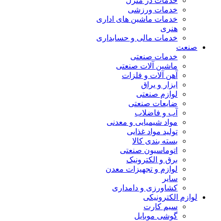
خدمات در منزل
خدمات ورزشی
خدمات ماشین های اداری
هنری
خدمات مالی و حسابداری
صنعت
خدمات صنعتی
ماشین آلات صنعتی
آهن آلات و فلزات
ابزار و یراق
لوازم صنعتی
ضایعات صنعتی
آب و فاضلاب
مواد شیمیایی و معدنی
تولید مواد غذایی
بسته بندی کالا
اتوماسیون صنعتی
برق و الکترونیک
لوازم و تجهیزات معدن
سایر
کشاورزی و دامداری
لوازم الکترونیکی
سیم کارت
گوشی موبایل