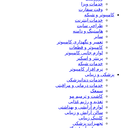
خدمات ویزا
وقت سفارت
کامپیوتر و شبکه
خدمات اینترنت
طراحی سایت
هاستینگ و دامنه
سایر
تعمیر و نگهداری کامپیوتر
کامپیوتر و قطعات
لوازم جانبی کامپیوتر
پرینتر و اسکنر
خدمات شبکه
نرم افزار کامپیوتر
پزشکی و زیبایی
خدمات دندانپزشکی
خدمات درمانی و مراقبتی
سمعک
کاشت و ترمیم مو
تغذیه و رژیم غذایی
لوازم آرایشی و بهداشتی
سالن آرایش و زیبایی
کلینیک زیبایی
تجهیزات پزشکی