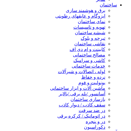
ساختمان
برق و هوشمند سازی
ایزوگام و عایقهای رطوبتی
نمای ساختمان
تهویه و تاسیسات
شیشه ساختمان
تیرچه و بلوک
نقاشی ساختمان
کابینت و ام دی اف
مصالح ساختمانی
کاشی و سرامیک
خدمات ساختمانی
لوله ، اتصالات و شیرآلات
نرده و حفاظ
یونولیت و فوم
ماشین آلات و ابزار ساختمانی
آسانسور /پله برقی /بالابر
بازسازی ساختمان
سقف کاذب / دیوار کاذب
در ضد سرقت
در اتوماتیک / کرکره برقی
در و پنجره
دکوراسیون