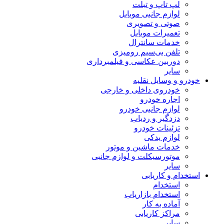
لپ تاپ و تبلت
لوازم جانبی موبایل
صوتی و تصویری
تعمیرات موبایل
خدمات سانترال
تلفن بی‌سیم رومیزی
دوربین عکاسی و فیلمبرداری
سایر
خودرو و وسایل نقلیه
خودروی داخلی و خارجی
اجاره خودرو
لوازم جانبی خودرو
دزدگیر و ردیاب
تزئینات خودرو
لوازم یدکی
خدمات ماشین و موتور
موتورسیکلت و لوازم جانبی
سایر
استخدام و کاریابی
استخدام
استخدام بازاریاب
آماده به کار
مراکز کاریابی
سایر