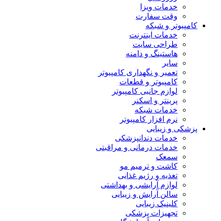
خدمات ویزا
وقت سفارت
کامپیوتر و شبکه
خدمات اینترنت
طراحی سایت
هاستینگ و دامنه
سایر
تعمیر و نگهداری کامپیوتر
کامپیوتر و قطعات
لوازم جانبی کامپیوتر
پرینتر و اسکنر
خدمات شبکه
نرم افزار کامپیوتر
پزشکی و زیبایی
خدمات دندانپزشکی
خدمات درمانی و مراقبتی
سمعک
کاشت و ترمیم مو
تغذیه و رژیم غذایی
لوازم آرایشی و بهداشتی
سالن آرایش و زیبایی
کلینیک زیبایی
تجهیزات پزشکی