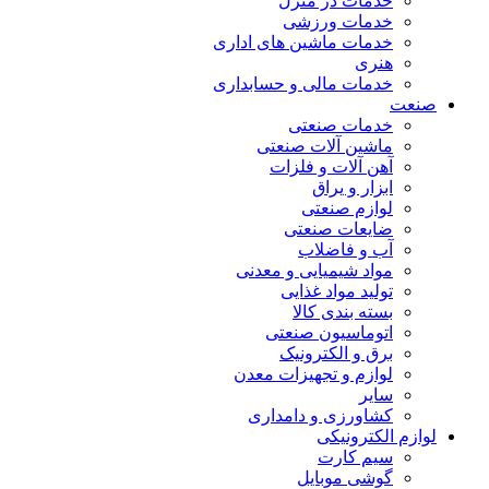
خدمات در منزل
خدمات ورزشی
خدمات ماشین های اداری
هنری
خدمات مالی و حسابداری
صنعت
خدمات صنعتی
ماشین آلات صنعتی
آهن آلات و فلزات
ابزار و یراق
لوازم صنعتی
ضایعات صنعتی
آب و فاضلاب
مواد شیمیایی و معدنی
تولید مواد غذایی
بسته بندی کالا
اتوماسیون صنعتی
برق و الکترونیک
لوازم و تجهیزات معدن
سایر
کشاورزی و دامداری
لوازم الکترونیکی
سیم کارت
گوشی موبایل