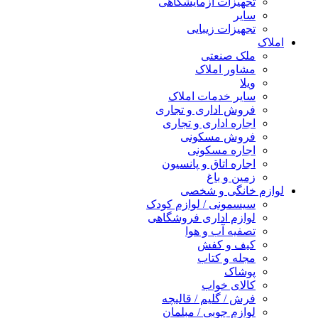
تجهیزات آزمایشگاهی
سایر
تجهیزات زیبایی
املاک
ملک صنعتی
مشاور املاک
ویلا
سایر خدمات املاک
فروش اداری و تجاری
اجاره اداری و تجاری
فروش مسکونی
اجاره مسکونی
اجاره اتاق و پانسیون
زمین و باغ
لوازم خانگی و شخصی
سیسمونی / لوازم کودک
لوازم اداری فروشگاهی
تصفیه آب و هوا
کیف و کفش
مجله و کتاب
پوشاک
کالای خواب
فرش / گلیم / قالیچه
لوازم چوبی / مبلمان