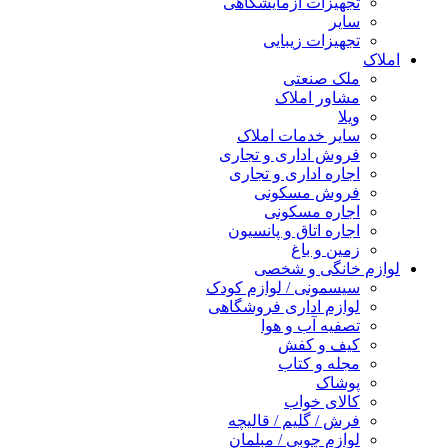
تجهیزات آزمایشگاهی
سایر
تجهیزات زیبایی
املاک
ملک صنعتی
مشاور املاک
ویلا
سایر خدمات املاک
فروش اداری و تجاری
اجاره اداری و تجاری
فروش مسکونی
اجاره مسکونی
اجاره اتاق و پانسیون
زمین و باغ
لوازم خانگی و شخصی
سیسمونی / لوازم کودک
لوازم اداری فروشگاهی
تصفیه آب و هوا
کیف و کفش
مجله و کتاب
پوشاک
کالای خواب
فرش / گلیم / قالیچه
لوازم چوبی / مبلمان