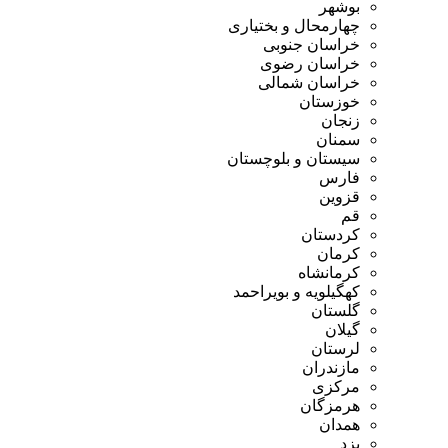
بوشهر
چهارمحال و بختیاری
خراسان جنوبی
خراسان رضوی
خراسان شمالی
خوزستان
زنجان
سمنان
سیستان و بلوچستان
فارس
قزوین
قم
کردستان
کرمان
کرمانشاه
کهگیلویه و بویراحمد
گلستان
گیلان
لرستان
مازندران
مرکزی
هرمزگان
همدان
یزد