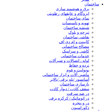
ساختمان
برق و هوشمند سازی
ایزوگام و عایقهای رطوبتی
نمای ساختمان
تهویه و تاسیسات
شیشه ساختمان
تیرچه و بلوک
نقاشی ساختمان
کابینت و ام دی اف
مصالح ساختمانی
کاشی و سرامیک
خدمات ساختمانی
لوله ، اتصالات و شیرآلات
نرده و حفاظ
یونولیت و فوم
ماشین آلات و ابزار ساختمانی
آسانسور /پله برقی /بالابر
بازسازی ساختمان
سقف کاذب / دیوار کاذب
در ضد سرقت
در اتوماتیک / کرکره برقی
در و پنجره
دکوراسیون