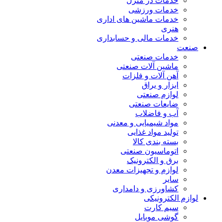
خدمات در منزل
خدمات ورزشی
خدمات ماشین های اداری
هنری
خدمات مالی و حسابداری
صنعت
خدمات صنعتی
ماشین آلات صنعتی
آهن آلات و فلزات
ابزار و یراق
لوازم صنعتی
ضایعات صنعتی
آب و فاضلاب
مواد شیمیایی و معدنی
تولید مواد غذایی
بسته بندی کالا
اتوماسیون صنعتی
برق و الکترونیک
لوازم و تجهیزات معدن
سایر
کشاورزی و دامداری
لوازم الکترونیکی
سیم کارت
گوشی موبایل