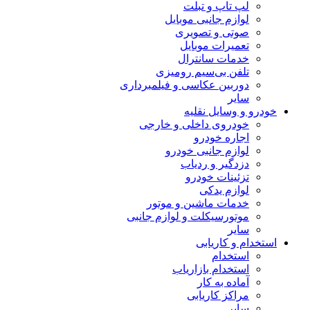
لپ تاپ و تبلت
لوازم جانبی موبایل
صوتی و تصویری
تعمیرات موبایل
خدمات سانترال
تلفن بی‌سیم رومیزی
دوربین عکاسی و فیلمبرداری
سایر
خودرو و وسایل نقلیه
خودروی داخلی و خارجی
اجاره خودرو
لوازم جانبی خودرو
دزدگیر و ردیاب
تزئینات خودرو
لوازم یدکی
خدمات ماشین و موتور
موتورسیکلت و لوازم جانبی
سایر
استخدام و کاریابی
استخدام
استخدام بازاریاب
آماده به کار
مراکز کاریابی
سایر