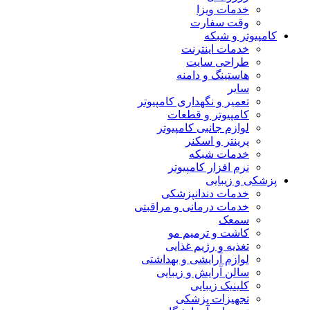
خدمات ویزا
وقت سفارت
کامپیوتر و شبکه
خدمات اینترنت
طراحی سایت
هاستینگ و دامنه
سایر
تعمیر و نگهداری کامپیوتر
کامپیوتر و قطعات
لوازم جانبی کامپیوتر
پرینتر و اسکنر
خدمات شبکه
نرم افزار کامپیوتر
پزشکی و زیبایی
خدمات دندانپزشکی
خدمات درمانی و مراقبتی
سمعک
کاشت و ترمیم مو
تغذیه و رژیم غذایی
لوازم آرایشی و بهداشتی
سالن آرایش و زیبایی
کلینیک زیبایی
تجهیزات پزشکی