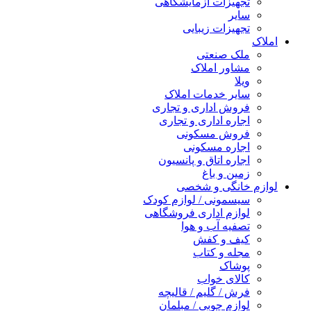
تجهیزات آزمایشگاهی
سایر
تجهیزات زیبایی
املاک
ملک صنعتی
مشاور املاک
ویلا
سایر خدمات املاک
فروش اداری و تجاری
اجاره اداری و تجاری
فروش مسکونی
اجاره مسکونی
اجاره اتاق و پانسیون
زمین و باغ
لوازم خانگی و شخصی
سیسمونی / لوازم کودک
لوازم اداری فروشگاهی
تصفیه آب و هوا
کیف و کفش
مجله و کتاب
پوشاک
کالای خواب
فرش / گلیم / قالیچه
لوازم چوبی / مبلمان