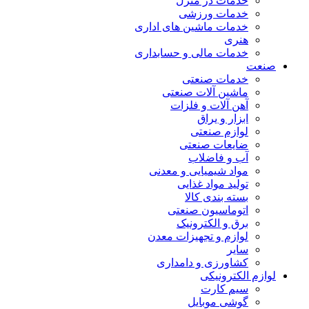
خدمات در منزل
خدمات ورزشی
خدمات ماشین های اداری
هنری
خدمات مالی و حسابداری
صنعت
خدمات صنعتی
ماشین آلات صنعتی
آهن آلات و فلزات
ابزار و یراق
لوازم صنعتی
ضایعات صنعتی
آب و فاضلاب
مواد شیمیایی و معدنی
تولید مواد غذایی
بسته بندی کالا
اتوماسیون صنعتی
برق و الکترونیک
لوازم و تجهیزات معدن
سایر
کشاورزی و دامداری
لوازم الکترونیکی
سیم کارت
گوشی موبایل