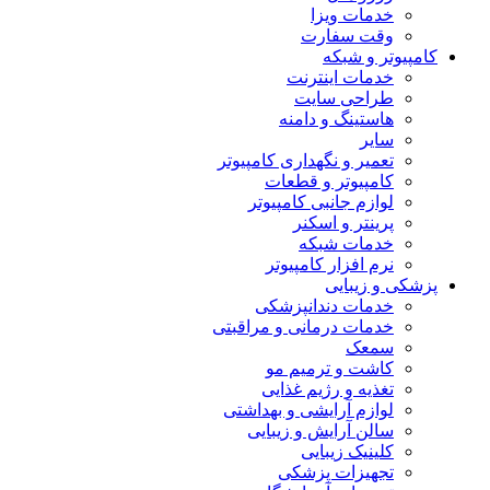
خدمات ویزا
وقت سفارت
کامپیوتر و شبکه
خدمات اینترنت
طراحی سایت
هاستینگ و دامنه
سایر
تعمیر و نگهداری کامپیوتر
کامپیوتر و قطعات
لوازم جانبی کامپیوتر
پرینتر و اسکنر
خدمات شبکه
نرم افزار کامپیوتر
پزشکی و زیبایی
خدمات دندانپزشکی
خدمات درمانی و مراقبتی
سمعک
کاشت و ترمیم مو
تغذیه و رژیم غذایی
لوازم آرایشی و بهداشتی
سالن آرایش و زیبایی
کلینیک زیبایی
تجهیزات پزشکی