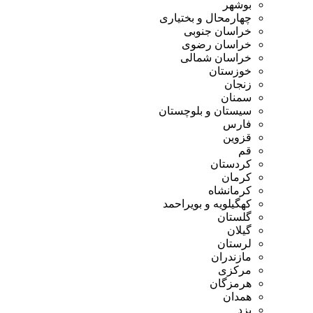
بوشهر
چهارمحال و بختیاری
خراسان جنوبی
خراسان رضوی
خراسان شمالی
خوزستان
زنجان
سمنان
سیستان و بلوچستان
فارس
قزوین
قم
کردستان
کرمان
کرمانشاه
کهگیلویه و بویراحمد
گلستان
گیلان
لرستان
مازندران
مرکزی
هرمزگان
همدان
یزد