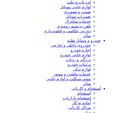
لپ تاپ و تبلت
لوازم جانبی موبایل
صوتی و تصویری
تعمیرات موبایل
خدمات سانترال
تلفن بی‌سیم رومیزی
دوربین عکاسی و فیلمبرداری
سایر
خودرو و وسایل نقلیه
خودروی داخلی و خارجی
اجاره خودرو
لوازم جانبی خودرو
دزدگیر و ردیاب
تزئینات خودرو
لوازم یدکی
خدمات ماشین و موتور
موتورسیکلت و لوازم جانبی
سایر
استخدام و کاریابی
استخدام
استخدام بازاریاب
آماده به کار
مراکز کاریابی
سایر