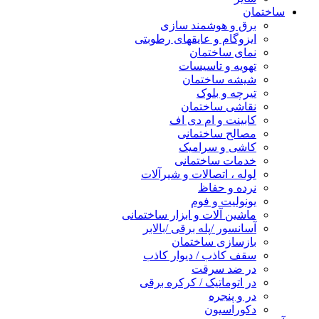
ساختمان
برق و هوشمند سازی
ایزوگام و عایقهای رطوبتی
نمای ساختمان
تهویه و تاسیسات
شیشه ساختمان
تیرچه و بلوک
نقاشی ساختمان
کابینت و ام دی اف
مصالح ساختمانی
کاشی و سرامیک
خدمات ساختمانی
لوله ، اتصالات و شیرآلات
نرده و حفاظ
یونولیت و فوم
ماشین آلات و ابزار ساختمانی
آسانسور /پله برقی /بالابر
بازسازی ساختمان
سقف کاذب / دیوار کاذب
در ضد سرقت
در اتوماتیک / کرکره برقی
در و پنجره
دکوراسیون