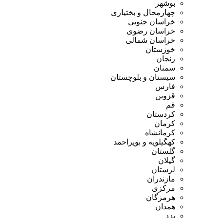
بوشهر
چهارمحال و بختیاری
خراسان جنوبی
خراسان رضوی
خراسان شمالی
خوزستان
زنجان
سمنان
سیستان و بلوچستان
فارس
قزوین
قم
کردستان
کرمان
کرمانشاه
کهگیلویه و بویراحمد
گلستان
گیلان
لرستان
مازندران
مرکزی
هرمزگان
همدان
یزد