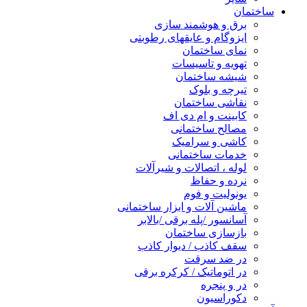
ساختمان
برق و هوشمند سازی
ایزوگام و عایقهای رطوبتی
نمای ساختمان
تهویه و تاسیسات
شیشه ساختمان
تیرچه و بلوک
نقاشی ساختمان
کابینت و ام دی اف
مصالح ساختمانی
کاشی و سرامیک
خدمات ساختمانی
لوله ، اتصالات و شیرآلات
نرده و حفاظ
یونولیت و فوم
ماشین آلات و ابزار ساختمانی
آسانسور /پله برقی /بالابر
بازسازی ساختمان
سقف کاذب / دیوار کاذب
در ضد سرقت
در اتوماتیک / کرکره برقی
در و پنجره
دکوراسیون