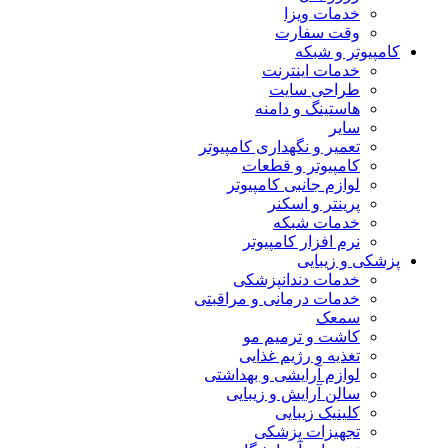
خدمات ویزا
وقت سفارت
کامپیوتر و شبکه
خدمات اینترنت
طراحی سایت
هاستینگ و دامنه
سایر
تعمیر و نگهداری کامپیوتر
کامپیوتر و قطعات
لوازم جانبی کامپیوتر
پرینتر و اسکنر
خدمات شبکه
نرم افزار کامپیوتر
پزشکی و زیبایی
خدمات دندانپزشکی
خدمات درمانی و مراقبتی
سمعک
کاشت و ترمیم مو
تغذیه و رژیم غذایی
لوازم آرایشی و بهداشتی
سالن آرایش و زیبایی
کلینیک زیبایی
تجهیزات پزشکی