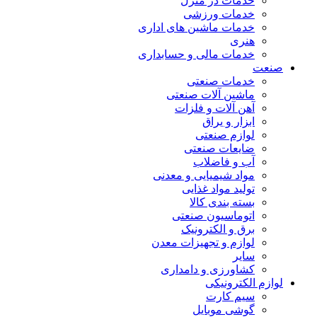
خدمات در منزل
خدمات ورزشی
خدمات ماشین های اداری
هنری
خدمات مالی و حسابداری
صنعت
خدمات صنعتی
ماشین آلات صنعتی
آهن آلات و فلزات
ابزار و یراق
لوازم صنعتی
ضایعات صنعتی
آب و فاضلاب
مواد شیمیایی و معدنی
تولید مواد غذایی
بسته بندی کالا
اتوماسیون صنعتی
برق و الکترونیک
لوازم و تجهیزات معدن
سایر
کشاورزی و دامداری
لوازم الکترونیکی
سیم کارت
گوشی موبایل