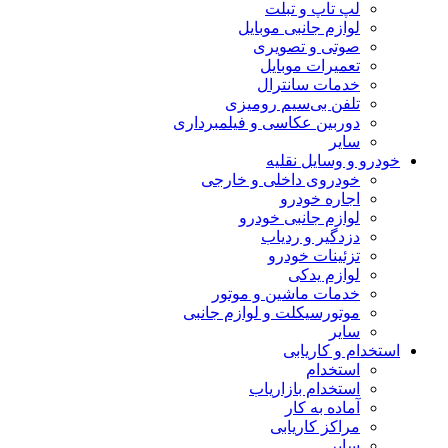
لپ تاپ و تبلت
لوازم جانبی موبایل
صوتی و تصویری
تعمیرات موبایل
خدمات سانترال
تلفن بی‌سیم رومیزی
دوربین عکاسی و فیلمبرداری
سایر
خودرو و وسایل نقلیه
خودروی داخلی و خارجی
اجاره خودرو
لوازم جانبی خودرو
دزدگیر و ردیاب
تزئینات خودرو
لوازم یدکی
خدمات ماشین و موتور
موتورسیکلت و لوازم جانبی
سایر
استخدام و کاریابی
استخدام
استخدام بازاریاب
آماده به کار
مراکز کاریابی
سایر