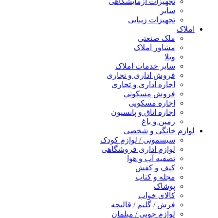
تجهیزات آزمایشگاهی
سایر
تجهیزات زیبایی
املاک
ملک صنعتی
مشاور املاک
ویلا
سایر خدمات املاک
فروش اداری و تجاری
اجاره اداری و تجاری
فروش مسکونی
اجاره مسکونی
اجاره اتاق و پانسیون
زمین و باغ
لوازم خانگی و شخصی
سیسمونی / لوازم کودک
لوازم اداری فروشگاهی
تصفیه آب و هوا
کیف و کفش
مجله و کتاب
پوشاک
کالای خواب
فرش / گلیم / قالیچه
لوازم چوبی / مبلمان