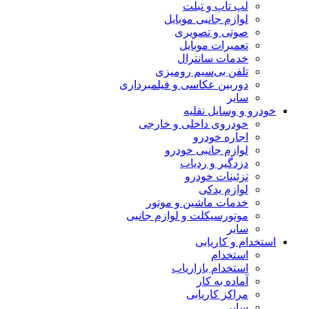
لپ تاپ و تبلت
لوازم جانبی موبایل
صوتی و تصویری
تعمیرات موبایل
خدمات سانترال
تلفن بی‌سیم رومیزی
دوربین عکاسی و فیلمبرداری
سایر
خودرو و وسایل نقلیه
خودروی داخلی و خارجی
اجاره خودرو
لوازم جانبی خودرو
دزدگیر و ردیاب
تزئینات خودرو
لوازم یدکی
خدمات ماشین و موتور
موتورسیکلت و لوازم جانبی
سایر
استخدام و کاریابی
استخدام
استخدام بازاریاب
آماده به کار
مراکز کاریابی
سایر