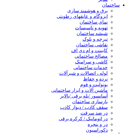
ساختمان
برق و هوشمند سازی
ایزوگام و عایقهای رطوبتی
نمای ساختمان
تهویه و تاسیسات
شیشه ساختمان
تیرچه و بلوک
نقاشی ساختمان
کابینت و ام دی اف
مصالح ساختمانی
کاشی و سرامیک
خدمات ساختمانی
لوله ، اتصالات و شیرآلات
نرده و حفاظ
یونولیت و فوم
ماشین آلات و ابزار ساختمانی
آسانسور /پله برقی /بالابر
بازسازی ساختمان
سقف کاذب / دیوار کاذب
در ضد سرقت
در اتوماتیک / کرکره برقی
در و پنجره
دکوراسیون