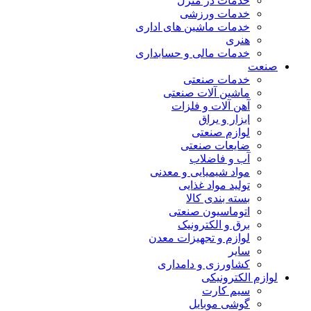
خدمات در منزل
خدمات ورزشی
خدمات ماشین های اداری
هنری
خدمات مالی و حسابداری
صنعت
خدمات صنعتی
ماشین آلات صنعتی
آهن آلات و فلزات
ابزار و یراق
لوازم صنعتی
ضایعات صنعتی
آب و فاضلاب
مواد شیمیایی و معدنی
تولید مواد غذایی
بسته بندی کالا
اتوماسیون صنعتی
برق و الکترونیک
لوازم و تجهیزات معدن
سایر
کشاورزی و دامداری
لوازم الکترونیکی
سیم کارت
گوشی موبایل