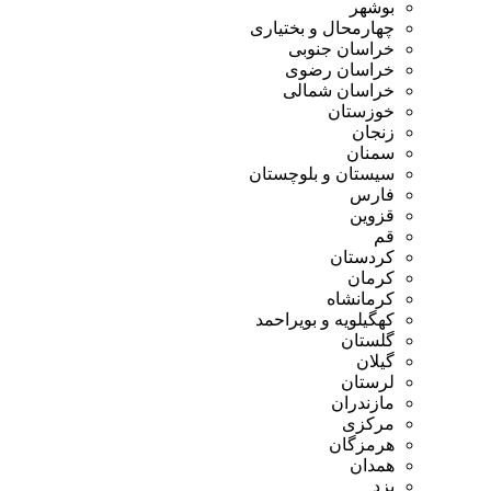
بوشهر
چهارمحال و بختیاری
خراسان جنوبی
خراسان رضوی
خراسان شمالی
خوزستان
زنجان
سمنان
سیستان و بلوچستان
فارس
قزوین
قم
کردستان
کرمان
کرمانشاه
کهگیلویه و بویراحمد
گلستان
گیلان
لرستان
مازندران
مرکزی
هرمزگان
همدان
یزد