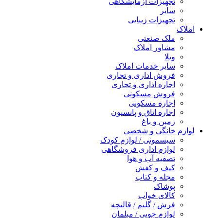
تجهیزات آزمایشگاهی
سایر
تجهیزات زیبایی
املاک
ملک صنعتی
مشاور املاک
ویلا
سایر خدمات املاک
فروش اداری و تجاری
اجاره اداری و تجاری
فروش مسکونی
اجاره مسکونی
اجاره اتاق و پانسیون
زمین و باغ
لوازم خانگی و شخصی
سیسمونی / لوازم کودک
لوازم اداری فروشگاهی
تصفیه آب و هوا
کیف و کفش
مجله و کتاب
پوشاک
کالای خواب
فرش / گلیم / قالیچه
لوازم چوبی / مبلمان