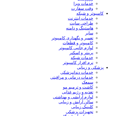
خدمات ویزا
وقت سفارت
کامپیوتر و شبکه
خدمات اینترنت
طراحی سایت
هاستینگ و دامنه
سایر
تعمیر و نگهداری کامپیوتر
کامپیوتر و قطعات
لوازم جانبی کامپیوتر
پرینتر و اسکنر
خدمات شبکه
نرم افزار کامپیوتر
پزشکی و زیبایی
خدمات دندانپزشکی
خدمات درمانی و مراقبتی
سمعک
کاشت و ترمیم مو
تغذیه و رژیم غذایی
لوازم آرایشی و بهداشتی
سالن آرایش و زیبایی
کلینیک زیبایی
تجهیزات پزشکی