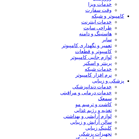
خدمات ویزا
وقت سفارت
کامپیوتر و شبکه
خدمات اینترنت
طراحی سایت
هاستینگ و دامنه
سایر
تعمیر و نگهداری کامپیوتر
کامپیوتر و قطعات
لوازم جانبی کامپیوتر
پرینتر و اسکنر
خدمات شبکه
نرم افزار کامپیوتر
پزشکی و زیبایی
خدمات دندانپزشکی
خدمات درمانی و مراقبتی
سمعک
کاشت و ترمیم مو
تغذیه و رژیم غذایی
لوازم آرایشی و بهداشتی
سالن آرایش و زیبایی
کلینیک زیبایی
تجهیزات پزشکی