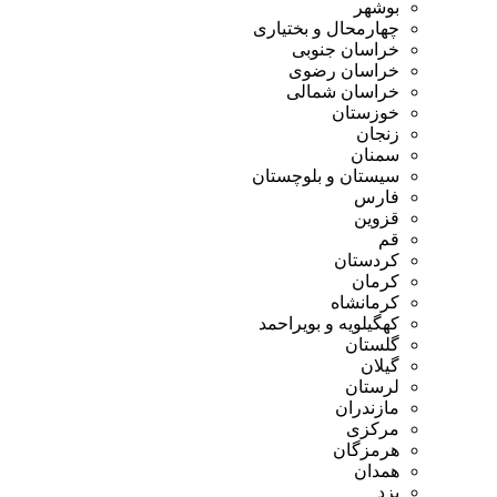
بوشهر
چهارمحال و بختیاری
خراسان جنوبی
خراسان رضوی
خراسان شمالی
خوزستان
زنجان
سمنان
سیستان و بلوچستان
فارس
قزوین
قم
کردستان
کرمان
کرمانشاه
کهگیلویه و بویراحمد
گلستان
گیلان
لرستان
مازندران
مرکزی
هرمزگان
همدان
یزد