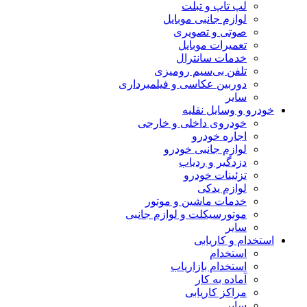
لپ تاپ و تبلت
لوازم جانبی موبایل
صوتی و تصویری
تعمیرات موبایل
خدمات سانترال
تلفن بی‌سیم رومیزی
دوربین عکاسی و فیلمبرداری
سایر
خودرو و وسایل نقلیه
خودروی داخلی و خارجی
اجاره خودرو
لوازم جانبی خودرو
دزدگیر و ردیاب
تزئینات خودرو
لوازم یدکی
خدمات ماشین و موتور
موتورسیکلت و لوازم جانبی
سایر
استخدام و کاریابی
استخدام
استخدام بازاریاب
آماده به کار
مراکز کاریابی
سایر