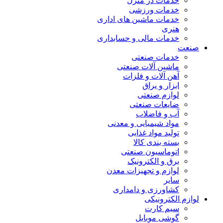
خدمات در منزل
خدمات ورزشی
خدمات ماشین های اداری
هنری
خدمات مالی و حسابداری
صنعت
خدمات صنعتی
ماشین آلات صنعتی
آهن آلات و فلزات
ابزار و یراق
لوازم صنعتی
ضایعات صنعتی
آب و فاضلاب
مواد شیمیایی و معدنی
تولید مواد غذایی
بسته بندی کالا
اتوماسیون صنعتی
برق و الکترونیک
لوازم و تجهیزات معدن
سایر
کشاورزی و دامداری
لوازم الکترونیکی
سیم کارت
گوشی موبایل