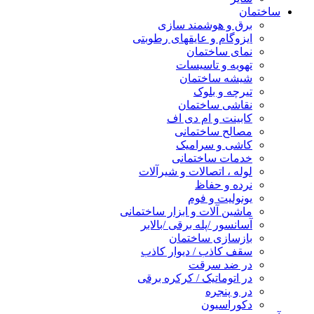
ساختمان
برق و هوشمند سازی
ایزوگام و عایقهای رطوبتی
نمای ساختمان
تهویه و تاسیسات
شیشه ساختمان
تیرچه و بلوک
نقاشی ساختمان
کابینت و ام دی اف
مصالح ساختمانی
کاشی و سرامیک
خدمات ساختمانی
لوله ، اتصالات و شیرآلات
نرده و حفاظ
یونولیت و فوم
ماشین آلات و ابزار ساختمانی
آسانسور /پله برقی /بالابر
بازسازی ساختمان
سقف کاذب / دیوار کاذب
در ضد سرقت
در اتوماتیک / کرکره برقی
در و پنجره
دکوراسیون