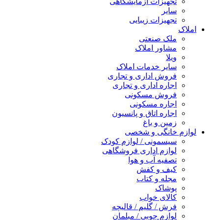
تجهیزات آزمایشگاهی
سایر
تجهیزات زیبایی
املاک
ملک صنعتی
مشاور املاک
ویلا
سایر خدمات املاک
فروش اداری و تجاری
اجاره اداری و تجاری
فروش مسکونی
اجاره مسکونی
اجاره اتاق و پانسیون
زمین و باغ
لوازم خانگی و شخصی
سیسمونی / لوازم کودک
لوازم اداری فروشگاهی
تصفیه آب و هوا
کیف و کفش
مجله و کتاب
پوشاک
کالای خواب
فرش / گلیم / قالیچه
لوازم چوبی / مبلمان