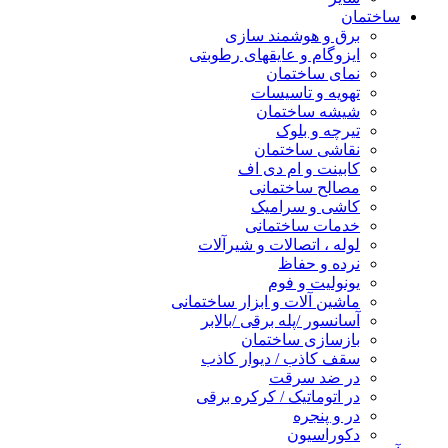
ساختمان
برق و هوشمند سازی
ایزوگام و عایقهای رطوبتی
نمای ساختمان
تهویه و تاسیسات
شیشه ساختمان
تیرچه و بلوک
نقاشی ساختمان
کابینت و ام دی اف
مصالح ساختمانی
کاشی و سرامیک
خدمات ساختمانی
لوله ، اتصالات و شیرآلات
نرده و حفاظ
یونولیت و فوم
ماشین آلات و ابزار ساختمانی
آسانسور /پله برقی /بالابر
بازسازی ساختمان
سقف کاذب / دیوار کاذب
در ضد سرقت
در اتوماتیک / کرکره برقی
در و پنجره
دکوراسیون