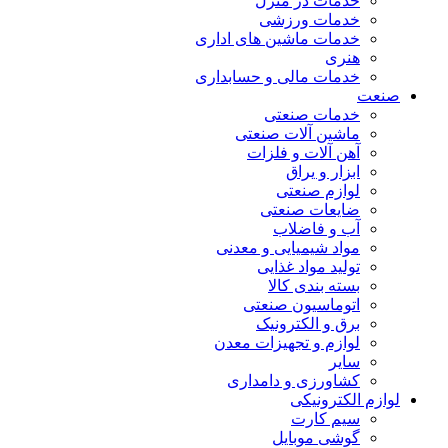
خدمات در منزل
خدمات ورزشی
خدمات ماشین های اداری
هنری
خدمات مالی و حسابداری
صنعت
خدمات صنعتی
ماشین آلات صنعتی
آهن آلات و فلزات
ابزار و یراق
لوازم صنعتی
ضایعات صنعتی
آب و فاضلاب
مواد شیمیایی و معدنی
تولید مواد غذایی
بسته بندی کالا
اتوماسیون صنعتی
برق و الکترونیک
لوازم و تجهیزات معدن
سایر
کشاورزی و دامداری
لوازم الکترونیکی
سیم کارت
گوشی موبایل