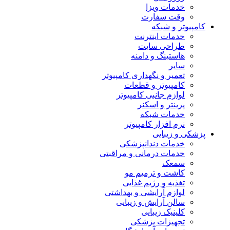
خدمات ویزا
وقت سفارت
کامپیوتر و شبکه
خدمات اینترنت
طراحی سایت
هاستینگ و دامنه
سایر
تعمیر و نگهداری کامپیوتر
کامپیوتر و قطعات
لوازم جانبی کامپیوتر
پرینتر و اسکنر
خدمات شبکه
نرم افزار کامپیوتر
پزشکی و زیبایی
خدمات دندانپزشکی
خدمات درمانی و مراقبتی
سمعک
کاشت و ترمیم مو
تغذیه و رژیم غذایی
لوازم آرایشی و بهداشتی
سالن آرایش و زیبایی
کلینیک زیبایی
تجهیزات پزشکی