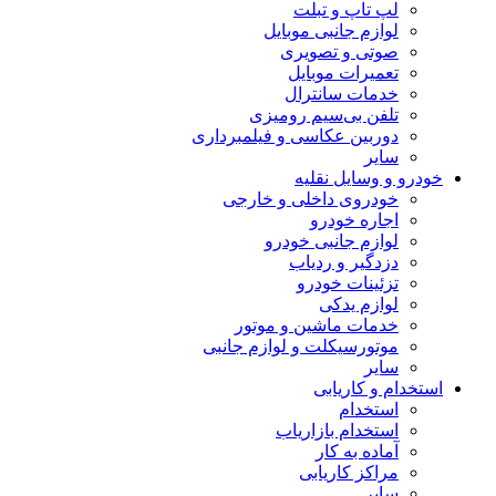
لپ تاپ و تبلت
لوازم جانبی موبایل
صوتی و تصویری
تعمیرات موبایل
خدمات سانترال
تلفن بی‌سیم رومیزی
دوربین عکاسی و فیلمبرداری
سایر
خودرو و وسایل نقلیه
خودروی داخلی و خارجی
اجاره خودرو
لوازم جانبی خودرو
دزدگیر و ردیاب
تزئینات خودرو
لوازم یدکی
خدمات ماشین و موتور
موتورسیکلت و لوازم جانبی
سایر
استخدام و کاریابی
استخدام
استخدام بازاریاب
آماده به کار
مراکز کاریابی
سایر