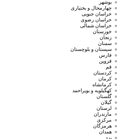
بوشهر
چهارمحال و بختیاری
خراسان جنوبی
خراسان رضوی
خراسان شمالی
خوزستان
زنجان
سمنان
سیستان و بلوچستان
فارس
قزوین
قم
کردستان
کرمان
کرمانشاه
کهگیلویه و بویراحمد
گلستان
گیلان
لرستان
مازندران
مرکزی
هرمزگان
همدان
یزد