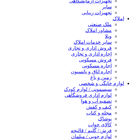
تجهیزات آزمایشگاهی
سایر
تجهیزات زیبایی
املاک
ملک صنعتی
مشاور املاک
ویلا
سایر خدمات املاک
فروش اداری و تجاری
اجاره اداری و تجاری
فروش مسکونی
اجاره مسکونی
اجاره اتاق و پانسیون
زمین و باغ
لوازم خانگی و شخصی
سیسمونی / لوازم کودک
لوازم اداری فروشگاهی
تصفیه آب و هوا
کیف و کفش
مجله و کتاب
پوشاک
کالای خواب
فرش / گلیم / قالیچه
لوازم چوبی / مبلمان