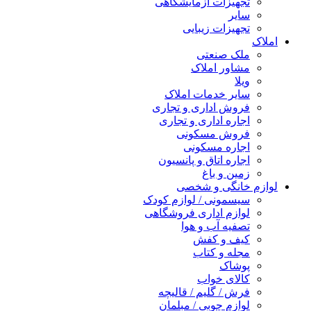
تجهیزات آزمایشگاهی
سایر
تجهیزات زیبایی
املاک
ملک صنعتی
مشاور املاک
ویلا
سایر خدمات املاک
فروش اداری و تجاری
اجاره اداری و تجاری
فروش مسکونی
اجاره مسکونی
اجاره اتاق و پانسیون
زمین و باغ
لوازم خانگی و شخصی
سیسمونی / لوازم کودک
لوازم اداری فروشگاهی
تصفیه آب و هوا
کیف و کفش
مجله و کتاب
پوشاک
کالای خواب
فرش / گلیم / قالیچه
لوازم چوبی / مبلمان