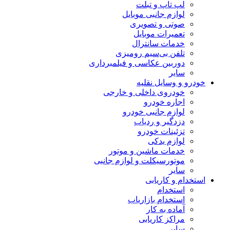
لپ تاپ و تبلت
لوازم جانبی موبایل
صوتی و تصویری
تعمیرات موبایل
خدمات سانترال
تلفن بی‌سیم رومیزی
دوربین عکاسی و فیلمبرداری
سایر
خودرو و وسایل نقلیه
خودروی داخلی و خارجی
اجاره خودرو
لوازم جانبی خودرو
دزدگیر و ردیاب
تزئینات خودرو
لوازم یدکی
خدمات ماشین و موتور
موتورسیکلت و لوازم جانبی
سایر
استخدام و کاریابی
استخدام
استخدام بازاریاب
آماده به کار
مراکز کاریابی
سایر