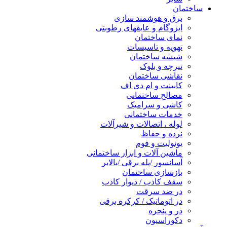
ساختمان
برق و هوشمند سازی
ایزوگام و عایقهای رطوبتی
نمای ساختمان
تهویه و تاسیسات
شیشه ساختمان
تیرچه و بلوک
نقاشی ساختمان
کابینت و ام دی اف
مصالح ساختمانی
کاشی و سرامیک
خدمات ساختمانی
لوله ، اتصالات و شیرآلات
نرده و حفاظ
یونولیت و فوم
ماشین آلات و ابزار ساختمانی
آسانسور /پله برقی /بالابر
بازسازی ساختمان
سقف کاذب / دیوار کاذب
در ضد سرقت
در اتوماتیک / کرکره برقی
در و پنجره
دکوراسیون