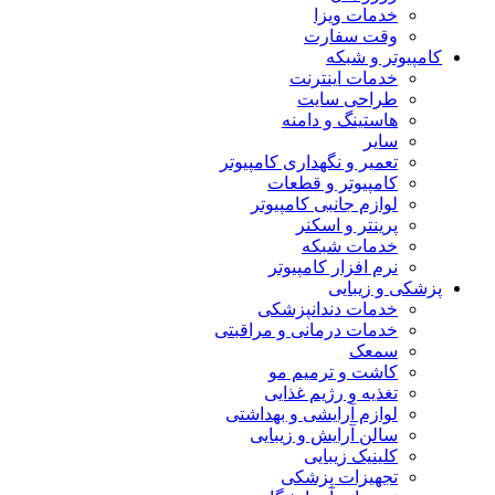
خدمات ویزا
وقت سفارت
کامپیوتر و شبکه
خدمات اینترنت
طراحی سایت
هاستینگ و دامنه
سایر
تعمیر و نگهداری کامپیوتر
کامپیوتر و قطعات
لوازم جانبی کامپیوتر
پرینتر و اسکنر
خدمات شبکه
نرم افزار کامپیوتر
پزشکی و زیبایی
خدمات دندانپزشکی
خدمات درمانی و مراقبتی
سمعک
کاشت و ترمیم مو
تغذیه و رژیم غذایی
لوازم آرایشی و بهداشتی
سالن آرایش و زیبایی
کلینیک زیبایی
تجهیزات پزشکی