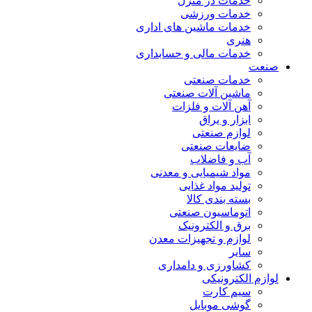
خدمات در منزل
خدمات ورزشی
خدمات ماشین های اداری
هنری
خدمات مالی و حسابداری
صنعت
خدمات صنعتی
ماشین آلات صنعتی
آهن آلات و فلزات
ابزار و یراق
لوازم صنعتی
ضایعات صنعتی
آب و فاضلاب
مواد شیمیایی و معدنی
تولید مواد غذایی
بسته بندی کالا
اتوماسیون صنعتی
برق و الکترونیک
لوازم و تجهیزات معدن
سایر
کشاورزی و دامداری
لوازم الکترونیکی
سیم کارت
گوشی موبایل