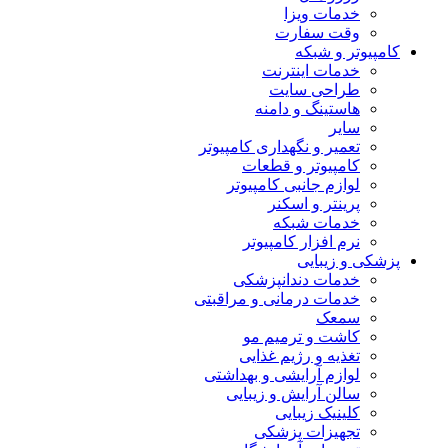
خدمات ویزا
وقت سفارت
کامپیوتر و شبکه
خدمات اینترنت
طراحی سایت
هاستینگ و دامنه
سایر
تعمیر و نگهداری کامپیوتر
کامپیوتر و قطعات
لوازم جانبی کامپیوتر
پرینتر و اسکنر
خدمات شبکه
نرم افزار کامپیوتر
پزشکی و زیبایی
خدمات دندانپزشکی
خدمات درمانی و مراقبتی
سمعک
کاشت و ترمیم مو
تغذیه و رژیم غذایی
لوازم آرایشی و بهداشتی
سالن آرایش و زیبایی
کلینیک زیبایی
تجهیزات پزشکی