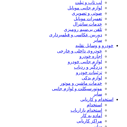
لپ تاپ و تبلت
لوازم جانبی موبایل
صوتی و تصویری
تعمیرات موبایل
خدمات سانترال
تلفن بی‌سیم رومیزی
دوربین عکاسی و فیلمبرداری
سایر
خودرو و وسایل نقلیه
خودروی داخلی و خارجی
اجاره خودرو
لوازم جانبی خودرو
دزدگیر و ردیاب
تزئینات خودرو
لوازم یدکی
خدمات ماشین و موتور
موتورسیکلت و لوازم جانبی
سایر
استخدام و کاریابی
استخدام
استخدام بازاریاب
آماده به کار
مراکز کاریابی
سایر