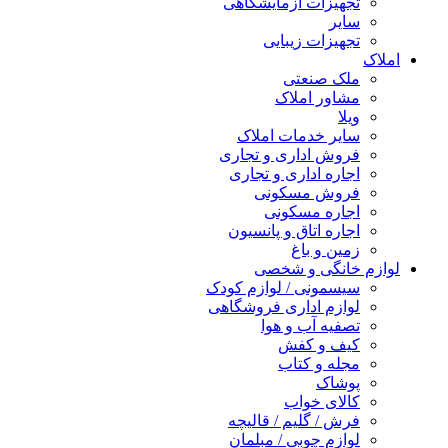
تجهیزات آزمایشگاهی
سایر
تجهیزات زیبایی
املاک
ملک صنعتی
مشاور املاک
ویلا
سایر خدمات املاک
فروش اداری و تجاری
اجاره اداری و تجاری
فروش مسکونی
اجاره مسکونی
اجاره اتاق و پانسیون
زمین و باغ
لوازم خانگی و شخصی
سیسمونی / لوازم کودک
لوازم اداری فروشگاهی
تصفیه آب و هوا
کیف و کفش
مجله و کتاب
پوشاک
کالای خواب
فرش / گلیم / قالیچه
لوازم چوبی / مبلمان