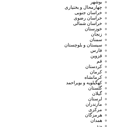
بوشهر
چهارمحال و بختیاری
خراسان جنوبی
خراسان رضوی
خراسان شمالی
خوزستان
زنجان
سمنان
سیستان و بلوچستان
فارس
قزوین
قم
کردستان
کرمان
کرمانشاه
کهگیلویه و بویراحمد
گلستان
گیلان
لرستان
مازندران
مرکزی
هرمزگان
همدان
یزد