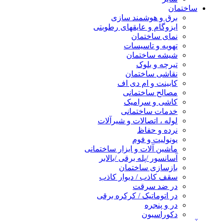
ساختمان
برق و هوشمند سازی
ایزوگام و عایقهای رطوبتی
نمای ساختمان
تهویه و تاسیسات
شیشه ساختمان
تیرچه و بلوک
نقاشی ساختمان
کابینت و ام دی اف
مصالح ساختمانی
کاشی و سرامیک
خدمات ساختمانی
لوله ، اتصالات و شیرآلات
نرده و حفاظ
یونولیت و فوم
ماشین آلات و ابزار ساختمانی
آسانسور /پله برقی /بالابر
بازسازی ساختمان
سقف کاذب / دیوار کاذب
در ضد سرقت
در اتوماتیک / کرکره برقی
در و پنجره
دکوراسیون