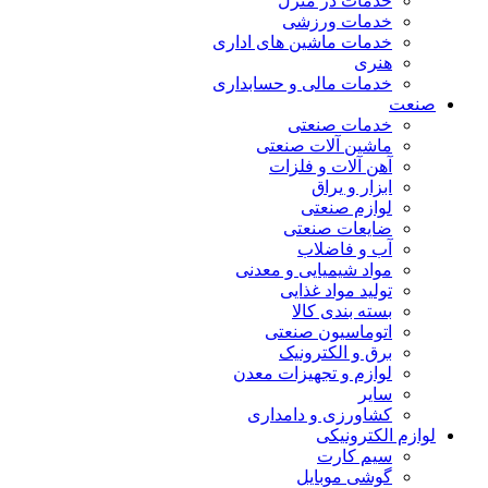
خدمات در منزل
خدمات ورزشی
خدمات ماشین های اداری
هنری
خدمات مالی و حسابداری
صنعت
خدمات صنعتی
ماشین آلات صنعتی
آهن آلات و فلزات
ابزار و یراق
لوازم صنعتی
ضایعات صنعتی
آب و فاضلاب
مواد شیمیایی و معدنی
تولید مواد غذایی
بسته بندی کالا
اتوماسیون صنعتی
برق و الکترونیک
لوازم و تجهیزات معدن
سایر
کشاورزی و دامداری
لوازم الکترونیکی
سیم کارت
گوشی موبایل