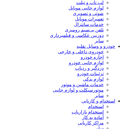
لپ تاپ و تبلت
لوازم جانبی موبایل
صوتی و تصویری
تعمیرات موبایل
خدمات سانترال
تلفن بی‌سیم رومیزی
دوربین عکاسی و فیلمبرداری
سایر
خودرو و وسایل نقلیه
خودروی داخلی و خارجی
اجاره خودرو
لوازم جانبی خودرو
دزدگیر و ردیاب
تزئینات خودرو
لوازم یدکی
خدمات ماشین و موتور
موتورسیکلت و لوازم جانبی
سایر
استخدام و کاریابی
استخدام
استخدام بازاریاب
آماده به کار
مراکز کاریابی
سایر