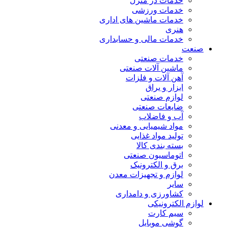
خدمات در منزل
خدمات ورزشی
خدمات ماشین های اداری
هنری
خدمات مالی و حسابداری
صنعت
خدمات صنعتی
ماشین آلات صنعتی
آهن آلات و فلزات
ابزار و یراق
لوازم صنعتی
ضایعات صنعتی
آب و فاضلاب
مواد شیمیایی و معدنی
تولید مواد غذایی
بسته بندی کالا
اتوماسیون صنعتی
برق و الکترونیک
لوازم و تجهیزات معدن
سایر
کشاورزی و دامداری
لوازم الکترونیکی
سیم کارت
گوشی موبایل