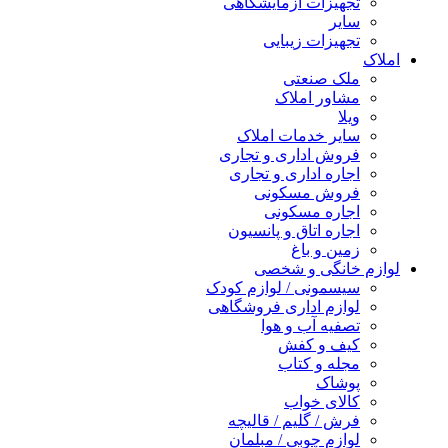
تجهیزات آزمایشگاهی
سایر
تجهیزات زیبایی
املاک
ملک صنعتی
مشاور املاک
ویلا
سایر خدمات املاک
فروش اداری و تجاری
اجاره اداری و تجاری
فروش مسکونی
اجاره مسکونی
اجاره اتاق و پانسیون
زمین و باغ
لوازم خانگی و شخصی
سیسمونی / لوازم کودک
لوازم اداری فروشگاهی
تصفیه آب و هوا
کیف و کفش
مجله و کتاب
پوشاک
کالای خواب
فرش / گلیم / قالیچه
لوازم چوبی / مبلمان