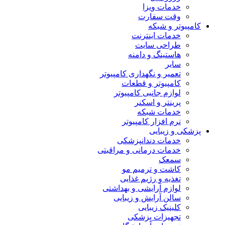
خدمات ویزا
وقت سفارت
کامپیوتر و شبکه
خدمات اینترنت
طراحی سایت
هاستینگ و دامنه
سایر
تعمیر و نگهداری کامپیوتر
کامپیوتر و قطعات
لوازم جانبی کامپیوتر
پرینتر و اسکنر
خدمات شبکه
نرم افزار کامپیوتر
پزشکی و زیبایی
خدمات دندانپزشکی
خدمات درمانی و مراقبتی
سمعک
کاشت و ترمیم مو
تغذیه و رژیم غذایی
لوازم آرایشی و بهداشتی
سالن آرایش و زیبایی
کلینیک زیبایی
تجهیزات پزشکی