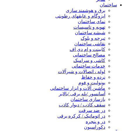
ساختمان
برق و هوشمند سازی
ایزوگام و عایقهای رطوبتی
نمای ساختمان
تهویه و تاسیسات
شیشه ساختمان
تیرچه و بلوک
نقاشی ساختمان
کابینت و ام دی اف
مصالح ساختمانی
کاشی و سرامیک
خدمات ساختمانی
لوله ، اتصالات و شیرآلات
نرده و حفاظ
یونولیت و فوم
ماشین آلات و ابزار ساختمانی
آسانسور /پله برقی /بالابر
بازسازی ساختمان
سقف کاذب / دیوار کاذب
در ضد سرقت
در اتوماتیک / کرکره برقی
در و پنجره
دکوراسیون