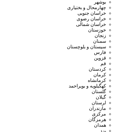
بوشهر
چهارمحال و بختیاری
خراسان جنوبی
خراسان رضوی
خراسان شمالی
خوزستان
زنجان
سمنان
سیستان و بلوچستان
فارس
قزوین
قم
کردستان
کرمان
کرمانشاه
کهگیلویه و بویراحمد
گلستان
گیلان
لرستان
مازندران
مرکزی
هرمزگان
همدان
یزد