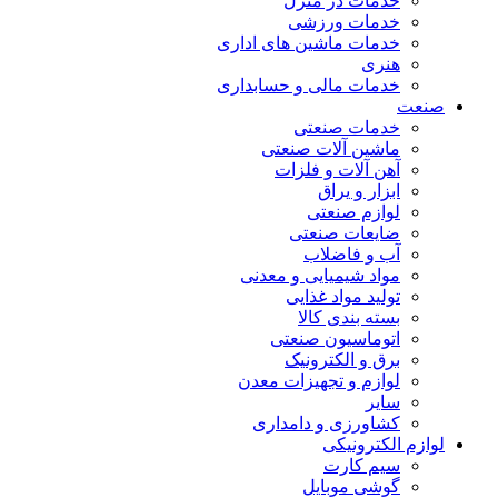
خدمات در منزل
خدمات ورزشی
خدمات ماشین های اداری
هنری
خدمات مالی و حسابداری
صنعت
خدمات صنعتی
ماشین آلات صنعتی
آهن آلات و فلزات
ابزار و یراق
لوازم صنعتی
ضایعات صنعتی
آب و فاضلاب
مواد شیمیایی و معدنی
تولید مواد غذایی
بسته بندی کالا
اتوماسیون صنعتی
برق و الکترونیک
لوازم و تجهیزات معدن
سایر
کشاورزی و دامداری
لوازم الکترونیکی
سیم کارت
گوشی موبایل