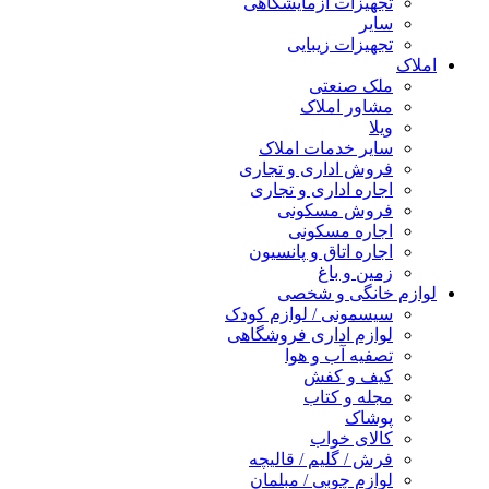
تجهیزات آزمایشگاهی
سایر
تجهیزات زیبایی
املاک
ملک صنعتی
مشاور املاک
ویلا
سایر خدمات املاک
فروش اداری و تجاری
اجاره اداری و تجاری
فروش مسکونی
اجاره مسکونی
اجاره اتاق و پانسیون
زمین و باغ
لوازم خانگی و شخصی
سیسمونی / لوازم کودک
لوازم اداری فروشگاهی
تصفیه آب و هوا
کیف و کفش
مجله و کتاب
پوشاک
کالای خواب
فرش / گلیم / قالیچه
لوازم چوبی / مبلمان