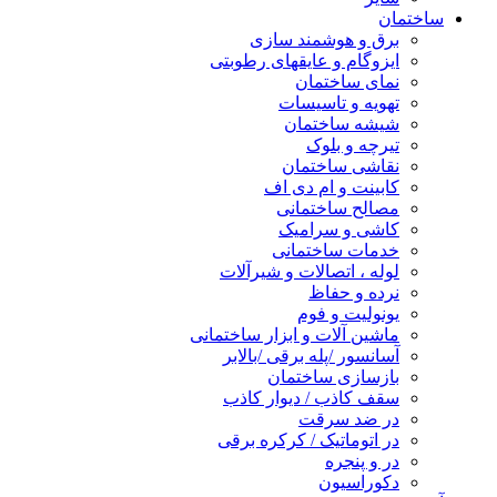
ساختمان
برق و هوشمند سازی
ایزوگام و عایقهای رطوبتی
نمای ساختمان
تهویه و تاسیسات
شیشه ساختمان
تیرچه و بلوک
نقاشی ساختمان
کابینت و ام دی اف
مصالح ساختمانی
کاشی و سرامیک
خدمات ساختمانی
لوله ، اتصالات و شیرآلات
نرده و حفاظ
یونولیت و فوم
ماشین آلات و ابزار ساختمانی
آسانسور /پله برقی /بالابر
بازسازی ساختمان
سقف کاذب / دیوار کاذب
در ضد سرقت
در اتوماتیک / کرکره برقی
در و پنجره
دکوراسیون