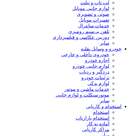
لپ تاپ و تبلت
لوازم جانبی موبایل
صوتی و تصویری
تعمیرات موبایل
خدمات سانترال
تلفن بی‌سیم رومیزی
دوربین عکاسی و فیلمبرداری
سایر
خودرو و وسایل نقلیه
خودروی داخلی و خارجی
اجاره خودرو
لوازم جانبی خودرو
دزدگیر و ردیاب
تزئینات خودرو
لوازم یدکی
خدمات ماشین و موتور
موتورسیکلت و لوازم جانبی
سایر
استخدام و کاریابی
استخدام
استخدام بازاریاب
آماده به کار
مراکز کاریابی
سایر