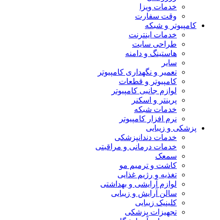
خدمات ویزا
وقت سفارت
کامپیوتر و شبکه
خدمات اینترنت
طراحی سایت
هاستینگ و دامنه
سایر
تعمیر و نگهداری کامپیوتر
کامپیوتر و قطعات
لوازم جانبی کامپیوتر
پرینتر و اسکنر
خدمات شبکه
نرم افزار کامپیوتر
پزشکی و زیبایی
خدمات دندانپزشکی
خدمات درمانی و مراقبتی
سمعک
کاشت و ترمیم مو
تغذیه و رژیم غذایی
لوازم آرایشی و بهداشتی
سالن آرایش و زیبایی
کلینیک زیبایی
تجهیزات پزشکی