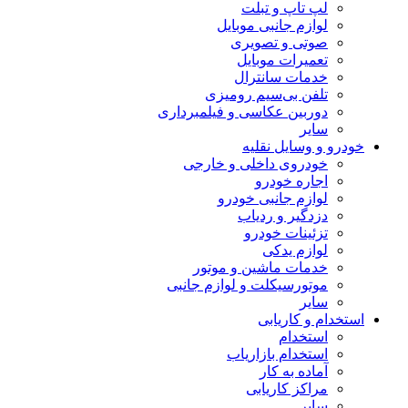
لپ تاپ و تبلت
لوازم جانبی موبایل
صوتی و تصویری
تعمیرات موبایل
خدمات سانترال
تلفن بی‌سیم رومیزی
دوربین عکاسی و فیلمبرداری
سایر
خودرو و وسایل نقلیه
خودروی داخلی و خارجی
اجاره خودرو
لوازم جانبی خودرو
دزدگیر و ردیاب
تزئینات خودرو
لوازم یدکی
خدمات ماشین و موتور
موتورسیکلت و لوازم جانبی
سایر
استخدام و کاریابی
استخدام
استخدام بازاریاب
آماده به کار
مراکز کاریابی
سایر