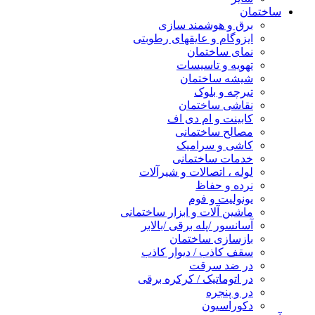
ساختمان
برق و هوشمند سازی
ایزوگام و عایقهای رطوبتی
نمای ساختمان
تهویه و تاسیسات
شیشه ساختمان
تیرچه و بلوک
نقاشی ساختمان
کابینت و ام دی اف
مصالح ساختمانی
کاشی و سرامیک
خدمات ساختمانی
لوله ، اتصالات و شیرآلات
نرده و حفاظ
یونولیت و فوم
ماشین آلات و ابزار ساختمانی
آسانسور /پله برقی /بالابر
بازسازی ساختمان
سقف کاذب / دیوار کاذب
در ضد سرقت
در اتوماتیک / کرکره برقی
در و پنجره
دکوراسیون