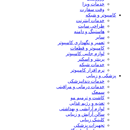
خدمات ویزا
وقت سفارت
کامپیوتر و شبکه
خدمات اینترنت
طراحی سایت
هاستینگ و دامنه
سایر
تعمیر و نگهداری کامپیوتر
کامپیوتر و قطعات
لوازم جانبی کامپیوتر
پرینتر و اسکنر
خدمات شبکه
نرم افزار کامپیوتر
پزشکی و زیبایی
خدمات دندانپزشکی
خدمات درمانی و مراقبتی
سمعک
کاشت و ترمیم مو
تغذیه و رژیم غذایی
لوازم آرایشی و بهداشتی
سالن آرایش و زیبایی
کلینیک زیبایی
تجهیزات پزشکی