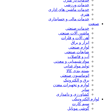
خدمات در منزل
خدمات ورزشی
خدمات ماشین های اداری
هنری
خدمات مالی و حسابداری
صنعت
خدمات صنعتی
ماشین آلات صنعتی
آهن آلات و فلزات
ابزار و یراق
لوازم صنعتی
ضایعات صنعتی
آب و فاضلاب
مواد شیمیایی و معدنی
تولید مواد غذایی
بسته بندی کالا
اتوماسیون صنعتی
برق و الکترونیک
لوازم و تجهیزات معدن
سایر
کشاورزی و دامداری
لوازم الکترونیکی
سیم کارت
گوشی موبایل