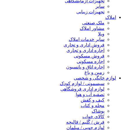
تجهیزات آزمایشگاهی
سایر
تجهیزات زیبایی
املاک
ملک صنعتی
مشاور املاک
ویلا
سایر خدمات املاک
فروش اداری و تجاری
اجاره اداری و تجاری
فروش مسکونی
اجاره مسکونی
اجاره اتاق و پانسیون
زمین و باغ
لوازم خانگی و شخصی
سیسمونی / لوازم کودک
لوازم اداری فروشگاهی
تصفیه آب و هوا
کیف و کفش
مجله و کتاب
پوشاک
کالای خواب
فرش / گلیم / قالیچه
لوازم چوبی / مبلمان