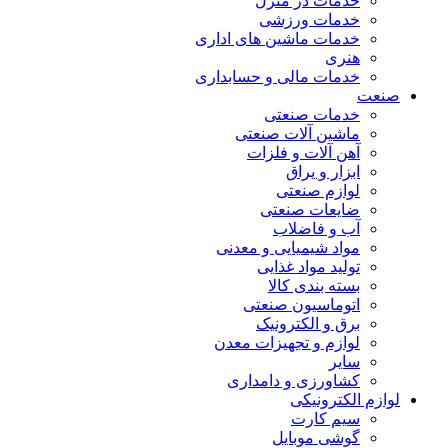
خدمات در منزل
خدمات ورزشی
خدمات ماشین های اداری
هنری
خدمات مالی و حسابداری
صنعت
خدمات صنعتی
ماشین آلات صنعتی
آهن آلات و فلزات
ابزار و یراق
لوازم صنعتی
ضایعات صنعتی
آب و فاضلاب
مواد شیمیایی و معدنی
تولید مواد غذایی
بسته بندی کالا
اتوماسیون صنعتی
برق و الکترونیک
لوازم و تجهیزات معدن
سایر
کشاورزی و دامداری
لوازم الکترونیکی
سیم کارت
گوشی موبایل