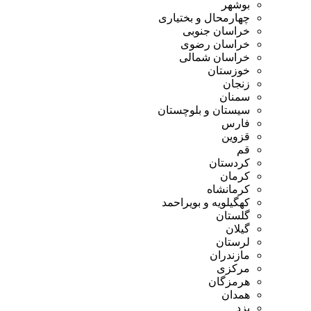
بوشهر
چهارمحال و بختیاری
خراسان جنوبی
خراسان رضوی
خراسان شمالی
خوزستان
زنجان
سمنان
سیستان و بلوچستان
فارس
قزوین
قم
کردستان
کرمان
کرمانشاه
کهگیلویه و بویراحمد
گلستان
گیلان
لرستان
مازندران
مرکزی
هرمزگان
همدان
یزد