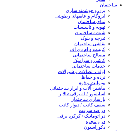
ساختمان
برق و هوشمند سازی
ایزوگام و عایقهای رطوبتی
نمای ساختمان
تهویه و تاسیسات
شیشه ساختمان
تیرچه و بلوک
نقاشی ساختمان
کابینت و ام دی اف
مصالح ساختمانی
کاشی و سرامیک
خدمات ساختمانی
لوله ، اتصالات و شیرآلات
نرده و حفاظ
یونولیت و فوم
ماشین آلات و ابزار ساختمانی
آسانسور /پله برقی /بالابر
بازسازی ساختمان
سقف کاذب / دیوار کاذب
در ضد سرقت
در اتوماتیک / کرکره برقی
در و پنجره
دکوراسیون