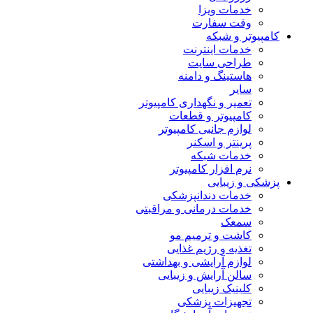
خدمات ویزا
وقت سفارت
کامپیوتر و شبکه
خدمات اینترنت
طراحی سایت
هاستینگ و دامنه
سایر
تعمیر و نگهداری کامپیوتر
کامپیوتر و قطعات
لوازم جانبی کامپیوتر
پرینتر و اسکنر
خدمات شبکه
نرم افزار کامپیوتر
پزشکی و زیبایی
خدمات دندانپزشکی
خدمات درمانی و مراقبتی
سمعک
کاشت و ترمیم مو
تغذیه و رژیم غذایی
لوازم آرایشی و بهداشتی
سالن آرایش و زیبایی
کلینیک زیبایی
تجهیزات پزشکی