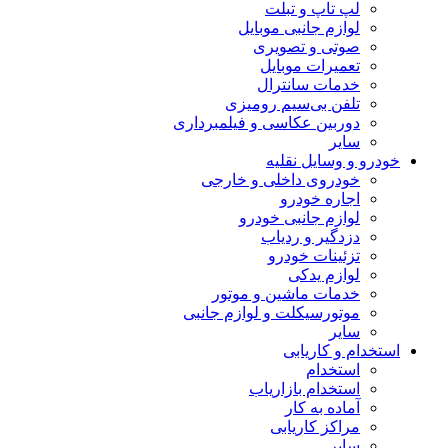
لپ تاپ و تبلت
لوازم جانبی موبایل
صوتی و تصویری
تعمیرات موبایل
خدمات سانترال
تلفن بی‌سیم رومیزی
دوربین عکاسی و فیلمبرداری
سایر
خودرو و وسایل نقلیه
خودروی داخلی و خارجی
اجاره خودرو
لوازم جانبی خودرو
دزدگیر و ردیاب
تزئینات خودرو
لوازم یدکی
خدمات ماشین و موتور
موتورسیکلت و لوازم جانبی
سایر
استخدام و کاریابی
استخدام
استخدام بازاریاب
آماده به کار
مراکز کاریابی
سایر