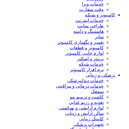
خدمات ویزا
وقت سفارت
کامپیوتر و شبکه
خدمات اینترنت
طراحی سایت
هاستینگ و دامنه
سایر
تعمیر و نگهداری کامپیوتر
کامپیوتر و قطعات
لوازم جانبی کامپیوتر
پرینتر و اسکنر
خدمات شبکه
نرم افزار کامپیوتر
پزشکی و زیبایی
خدمات دندانپزشکی
خدمات درمانی و مراقبتی
سمعک
کاشت و ترمیم مو
تغذیه و رژیم غذایی
لوازم آرایشی و بهداشتی
سالن آرایش و زیبایی
کلینیک زیبایی
تجهیزات پزشکی