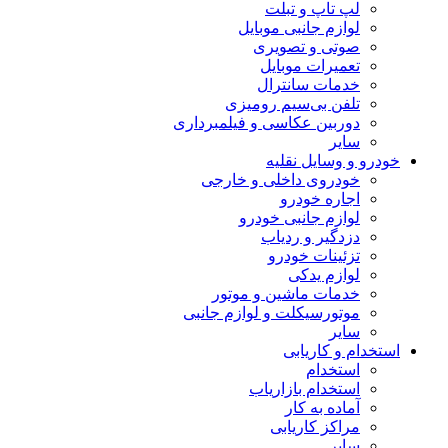
لپ تاپ و تبلت
لوازم جانبی موبایل
صوتی و تصویری
تعمیرات موبایل
خدمات سانترال
تلفن بی‌سیم رومیزی
دوربین عکاسی و فیلمبرداری
سایر
خودرو و وسایل نقلیه
خودروی داخلی و خارجی
اجاره خودرو
لوازم جانبی خودرو
دزدگیر و ردیاب
تزئینات خودرو
لوازم یدکی
خدمات ماشین و موتور
موتورسیکلت و لوازم جانبی
سایر
استخدام و کاریابی
استخدام
استخدام بازاریاب
آماده به کار
مراکز کاریابی
سایر