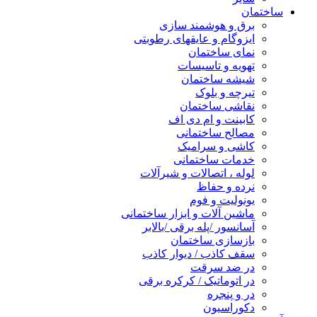
ساختمان
برق و هوشمند سازی
ایزوگام و عایقهای رطوبتی
نمای ساختمان
تهویه و تاسیسات
شیشه ساختمان
تیرچه و بلوک
نقاشی ساختمان
کابینت و ام دی اف
مصالح ساختمانی
کاشی و سرامیک
خدمات ساختمانی
لوله ، اتصالات و شیرآلات
نرده و حفاظ
یونولیت و فوم
ماشین آلات و ابزار ساختمانی
آسانسور /پله برقی /بالابر
بازسازی ساختمان
سقف کاذب / دیوار کاذب
در ضد سرقت
در اتوماتیک / کرکره برقی
در و پنجره
دکوراسیون