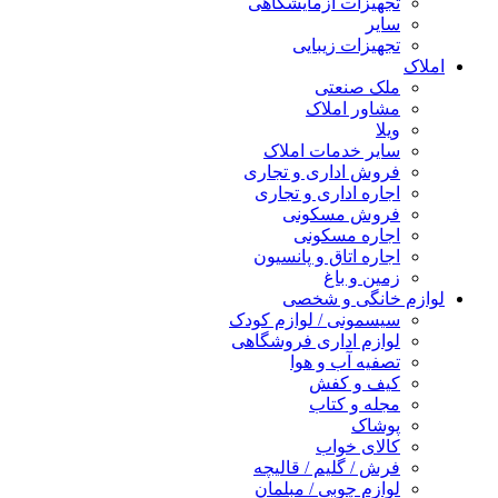
تجهیزات آزمایشگاهی
سایر
تجهیزات زیبایی
املاک
ملک صنعتی
مشاور املاک
ویلا
سایر خدمات املاک
فروش اداری و تجاری
اجاره اداری و تجاری
فروش مسکونی
اجاره مسکونی
اجاره اتاق و پانسیون
زمین و باغ
لوازم خانگی و شخصی
سیسمونی / لوازم کودک
لوازم اداری فروشگاهی
تصفیه آب و هوا
کیف و کفش
مجله و کتاب
پوشاک
کالای خواب
فرش / گلیم / قالیچه
لوازم چوبی / مبلمان