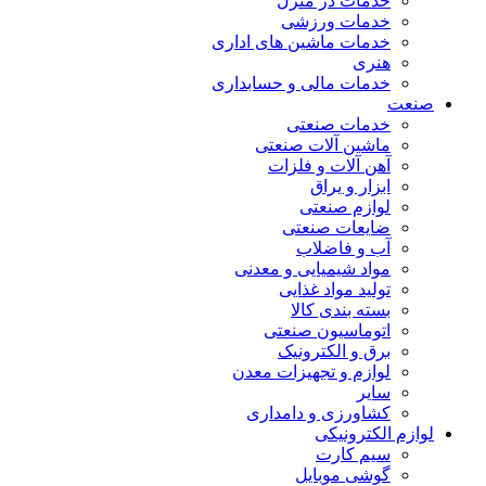
خدمات در منزل
خدمات ورزشی
خدمات ماشین های اداری
هنری
خدمات مالی و حسابداری
صنعت
خدمات صنعتی
ماشین آلات صنعتی
آهن آلات و فلزات
ابزار و یراق
لوازم صنعتی
ضایعات صنعتی
آب و فاضلاب
مواد شیمیایی و معدنی
تولید مواد غذایی
بسته بندی کالا
اتوماسیون صنعتی
برق و الکترونیک
لوازم و تجهیزات معدن
سایر
کشاورزی و دامداری
لوازم الکترونیکی
سیم کارت
گوشی موبایل