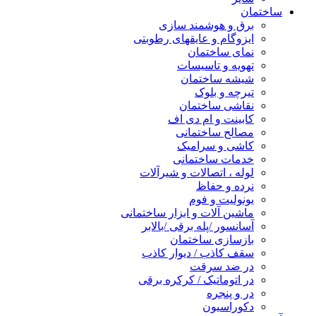
ساختمان
برق و هوشمند سازی
ایزوگام و عایقهای رطوبتی
نمای ساختمان
تهویه و تاسیسات
شیشه ساختمان
تیرچه و بلوک
نقاشی ساختمان
کابینت و ام دی اف
مصالح ساختمانی
کاشی و سرامیک
خدمات ساختمانی
لوله ، اتصالات و شیرآلات
نرده و حفاظ
یونولیت و فوم
ماشین آلات و ابزار ساختمانی
آسانسور /پله برقی /بالابر
بازسازی ساختمان
سقف کاذب / دیوار کاذب
در ضد سرقت
در اتوماتیک / کرکره برقی
در و پنجره
دکوراسیون