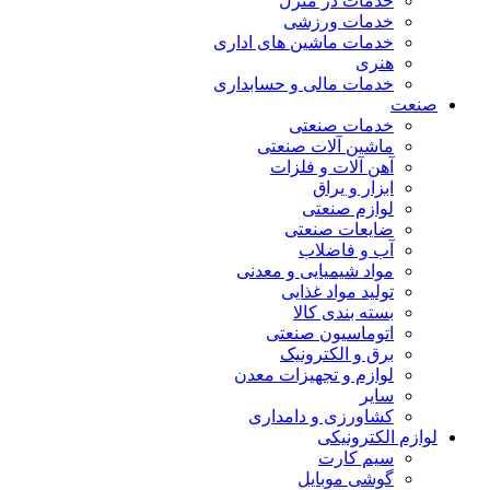
خدمات در منزل
خدمات ورزشی
خدمات ماشین های اداری
هنری
خدمات مالی و حسابداری
صنعت
خدمات صنعتی
ماشین آلات صنعتی
آهن آلات و فلزات
ابزار و یراق
لوازم صنعتی
ضایعات صنعتی
آب و فاضلاب
مواد شیمیایی و معدنی
تولید مواد غذایی
بسته بندی کالا
اتوماسیون صنعتی
برق و الکترونیک
لوازم و تجهیزات معدن
سایر
کشاورزی و دامداری
لوازم الکترونیکی
سیم کارت
گوشی موبایل