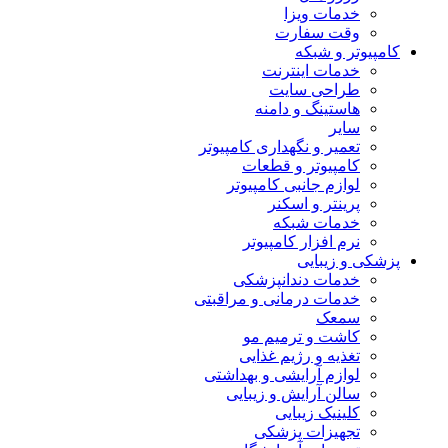
خدمات ویزا
وقت سفارت
کامپیوتر و شبکه
خدمات اینترنت
طراحی سایت
هاستینگ و دامنه
سایر
تعمیر و نگهداری کامپیوتر
کامپیوتر و قطعات
لوازم جانبی کامپیوتر
پرینتر و اسکنر
خدمات شبکه
نرم افزار کامپیوتر
پزشکی و زیبایی
خدمات دندانپزشکی
خدمات درمانی و مراقبتی
سمعک
کاشت و ترمیم مو
تغذیه و رژیم غذایی
لوازم آرایشی و بهداشتی
سالن آرایش و زیبایی
کلینیک زیبایی
تجهیزات پزشکی