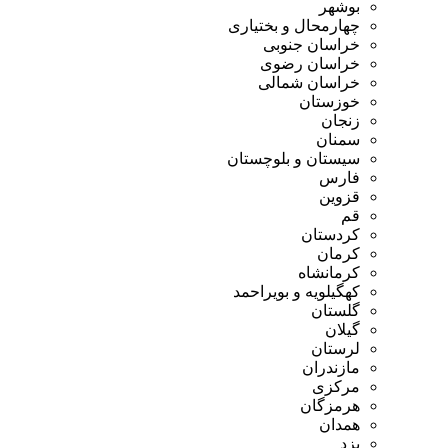
بوشهر
چهارمحال و بختیاری
خراسان جنوبی
خراسان رضوی
خراسان شمالی
خوزستان
زنجان
سمنان
سیستان و بلوچستان
فارس
قزوین
قم
کردستان
کرمان
کرمانشاه
کهگیلویه و بویراحمد
گلستان
گیلان
لرستان
مازندران
مرکزی
هرمزگان
همدان
یزد