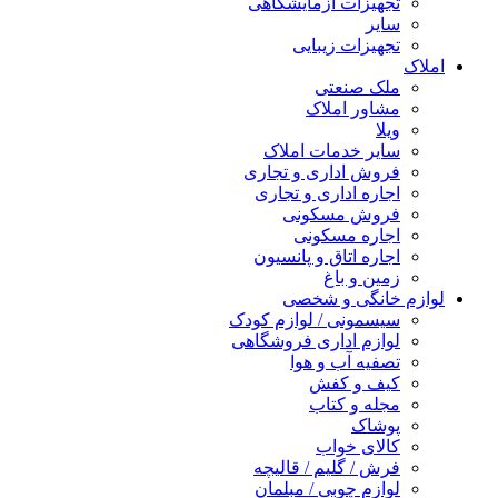
تجهیزات آزمایشگاهی
سایر
تجهیزات زیبایی
املاک
ملک صنعتی
مشاور املاک
ویلا
سایر خدمات املاک
فروش اداری و تجاری
اجاره اداری و تجاری
فروش مسکونی
اجاره مسکونی
اجاره اتاق و پانسیون
زمین و باغ
لوازم خانگی و شخصی
سیسمونی / لوازم کودک
لوازم اداری فروشگاهی
تصفیه آب و هوا
کیف و کفش
مجله و کتاب
پوشاک
کالای خواب
فرش / گلیم / قالیچه
لوازم چوبی / مبلمان