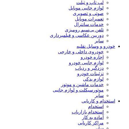
لپ تاپ و تبلت
لوازم جانبی موبایل
صوتی و تصویری
تعمیرات موبایل
خدمات سانترال
تلفن بی‌سیم رومیزی
دوربین عکاسی و فیلمبرداری
سایر
خودرو و وسایل نقلیه
خودروی داخلی و خارجی
اجاره خودرو
لوازم جانبی خودرو
دزدگیر و ردیاب
تزئینات خودرو
لوازم یدکی
خدمات ماشین و موتور
موتورسیکلت و لوازم جانبی
سایر
استخدام و کاریابی
استخدام
استخدام بازاریاب
آماده به کار
مراکز کاریابی
سایر