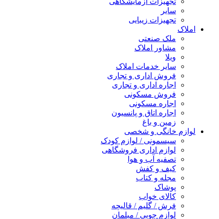
تجهیزات آزمایشگاهی
سایر
تجهیزات زیبایی
املاک
ملک صنعتی
مشاور املاک
ویلا
سایر خدمات املاک
فروش اداری و تجاری
اجاره اداری و تجاری
فروش مسکونی
اجاره مسکونی
اجاره اتاق و پانسیون
زمین و باغ
لوازم خانگی و شخصی
سیسمونی / لوازم کودک
لوازم اداری فروشگاهی
تصفیه آب و هوا
کیف و کفش
مجله و کتاب
پوشاک
کالای خواب
فرش / گلیم / قالیچه
لوازم چوبی / مبلمان