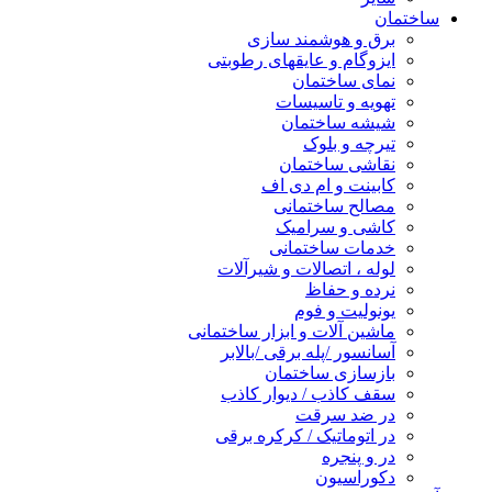
ساختمان
برق و هوشمند سازی
ایزوگام و عایقهای رطوبتی
نمای ساختمان
تهویه و تاسیسات
شیشه ساختمان
تیرچه و بلوک
نقاشی ساختمان
کابینت و ام دی اف
مصالح ساختمانی
کاشی و سرامیک
خدمات ساختمانی
لوله ، اتصالات و شیرآلات
نرده و حفاظ
یونولیت و فوم
ماشین آلات و ابزار ساختمانی
آسانسور /پله برقی /بالابر
بازسازی ساختمان
سقف کاذب / دیوار کاذب
در ضد سرقت
در اتوماتیک / کرکره برقی
در و پنجره
دکوراسیون