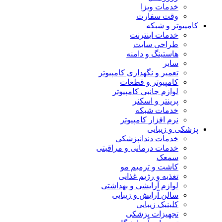
خدمات ویزا
وقت سفارت
کامپیوتر و شبکه
خدمات اینترنت
طراحی سایت
هاستینگ و دامنه
سایر
تعمیر و نگهداری کامپیوتر
کامپیوتر و قطعات
لوازم جانبی کامپیوتر
پرینتر و اسکنر
خدمات شبکه
نرم افزار کامپیوتر
پزشکی و زیبایی
خدمات دندانپزشکی
خدمات درمانی و مراقبتی
سمعک
کاشت و ترمیم مو
تغذیه و رژیم غذایی
لوازم آرایشی و بهداشتی
سالن آرایش و زیبایی
کلینیک زیبایی
تجهیزات پزشکی