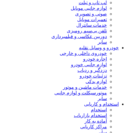
لپ تاپ و تبلت
لوازم جانبی موبایل
صوتی و تصویری
تعمیرات موبایل
خدمات سانترال
تلفن بی‌سیم رومیزی
دوربین عکاسی و فیلمبرداری
سایر
خودرو و وسایل نقلیه
خودروی داخلی و خارجی
اجاره خودرو
لوازم جانبی خودرو
دزدگیر و ردیاب
تزئینات خودرو
لوازم یدکی
خدمات ماشین و موتور
موتورسیکلت و لوازم جانبی
سایر
استخدام و کاریابی
استخدام
استخدام بازاریاب
آماده به کار
مراکز کاریابی
سایر