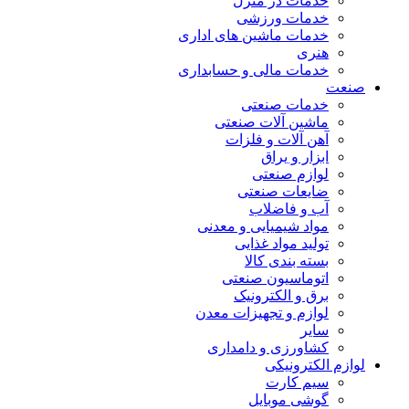
خدمات در منزل
خدمات ورزشی
خدمات ماشین های اداری
هنری
خدمات مالی و حسابداری
صنعت
خدمات صنعتی
ماشین آلات صنعتی
آهن آلات و فلزات
ابزار و یراق
لوازم صنعتی
ضایعات صنعتی
آب و فاضلاب
مواد شیمیایی و معدنی
تولید مواد غذایی
بسته بندی کالا
اتوماسیون صنعتی
برق و الکترونیک
لوازم و تجهیزات معدن
سایر
کشاورزی و دامداری
لوازم الکترونیکی
سیم کارت
گوشی موبایل