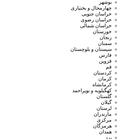
بوشهر
چهارمحال و بختیاری
خراسان جنوبی
خراسان رضوی
خراسان شمالی
خوزستان
زنجان
سمنان
سیستان و بلوچستان
فارس
قزوین
قم
کردستان
کرمان
کرمانشاه
کهگیلویه و بویراحمد
گلستان
گیلان
لرستان
مازندران
مرکزی
هرمزگان
همدان
یزد