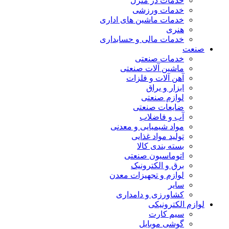
خدمات در منزل
خدمات ورزشی
خدمات ماشین های اداری
هنری
خدمات مالی و حسابداری
صنعت
خدمات صنعتی
ماشین آلات صنعتی
آهن آلات و فلزات
ابزار و یراق
لوازم صنعتی
ضایعات صنعتی
آب و فاضلاب
مواد شیمیایی و معدنی
تولید مواد غذایی
بسته بندی کالا
اتوماسیون صنعتی
برق و الکترونیک
لوازم و تجهیزات معدن
سایر
کشاورزی و دامداری
لوازم الکترونیکی
سیم کارت
گوشی موبایل