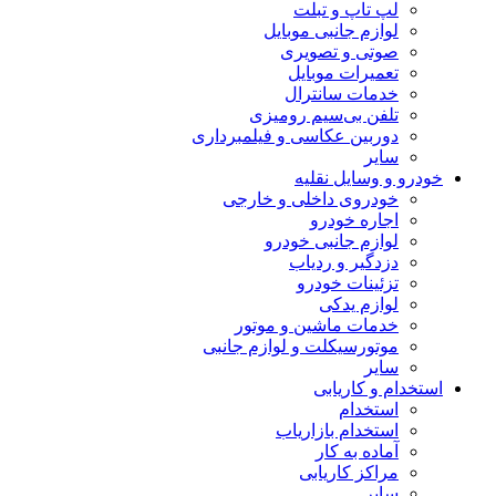
لپ تاپ و تبلت
لوازم جانبی موبایل
صوتی و تصویری
تعمیرات موبایل
خدمات سانترال
تلفن بی‌سیم رومیزی
دوربین عکاسی و فیلمبرداری
سایر
خودرو و وسایل نقلیه
خودروی داخلی و خارجی
اجاره خودرو
لوازم جانبی خودرو
دزدگیر و ردیاب
تزئینات خودرو
لوازم یدکی
خدمات ماشین و موتور
موتورسیکلت و لوازم جانبی
سایر
استخدام و کاریابی
استخدام
استخدام بازاریاب
آماده به کار
مراکز کاریابی
سایر