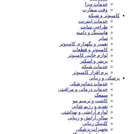
خدمات ویزا
وقت سفارت
کامپیوتر و شبکه
خدمات اینترنت
طراحی سایت
هاستینگ و دامنه
سایر
تعمیر و نگهداری کامپیوتر
کامپیوتر و قطعات
لوازم جانبی کامپیوتر
پرینتر و اسکنر
خدمات شبکه
نرم افزار کامپیوتر
پزشکی و زیبایی
خدمات دندانپزشکی
خدمات درمانی و مراقبتی
سمعک
کاشت و ترمیم مو
تغذیه و رژیم غذایی
لوازم آرایشی و بهداشتی
سالن آرایش و زیبایی
کلینیک زیبایی
تجهیزات پزشکی