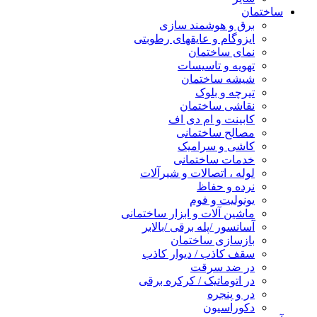
ساختمان
برق و هوشمند سازی
ایزوگام و عایقهای رطوبتی
نمای ساختمان
تهویه و تاسیسات
شیشه ساختمان
تیرچه و بلوک
نقاشی ساختمان
کابینت و ام دی اف
مصالح ساختمانی
کاشی و سرامیک
خدمات ساختمانی
لوله ، اتصالات و شیرآلات
نرده و حفاظ
یونولیت و فوم
ماشین آلات و ابزار ساختمانی
آسانسور /پله برقی /بالابر
بازسازی ساختمان
سقف کاذب / دیوار کاذب
در ضد سرقت
در اتوماتیک / کرکره برقی
در و پنجره
دکوراسیون