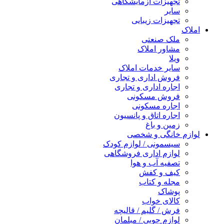
تجهیزات آزمایشگاهی
سایر
تجهیزات زیبایی
املاک
ملک صنعتی
مشاور املاک
ویلا
سایر خدمات املاک
فروش اداری و تجاری
اجاره اداری و تجاری
فروش مسکونی
اجاره مسکونی
اجاره اتاق و پانسیون
زمین و باغ
لوازم خانگی و شخصی
سیسمونی / لوازم کودک
لوازم اداری فروشگاهی
تصفیه آب و هوا
کیف و کفش
مجله و کتاب
پوشاک
کالای خواب
فرش / گلیم / قالیچه
لوازم چوبی / مبلمان