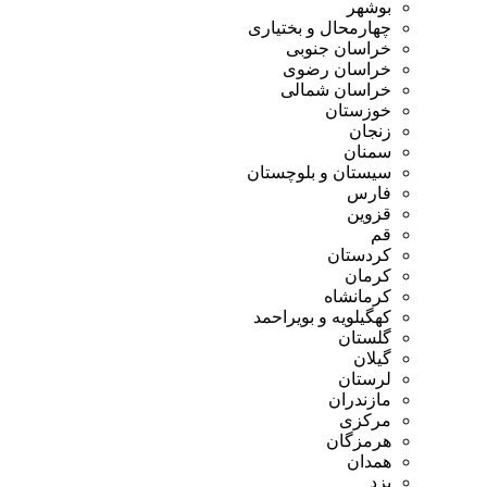
بوشهر
چهارمحال و بختیاری
خراسان جنوبی
خراسان رضوی
خراسان شمالی
خوزستان
زنجان
سمنان
سیستان و بلوچستان
فارس
قزوین
قم
کردستان
کرمان
کرمانشاه
کهگیلویه و بویراحمد
گلستان
گیلان
لرستان
مازندران
مرکزی
هرمزگان
همدان
یزد