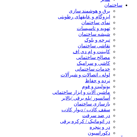
ساختمان
برق و هوشمند سازی
ایزوگام و عایقهای رطوبتی
نمای ساختمان
تهویه و تاسیسات
شیشه ساختمان
تیرچه و بلوک
نقاشی ساختمان
کابینت و ام دی اف
مصالح ساختمانی
کاشی و سرامیک
خدمات ساختمانی
لوله ، اتصالات و شیرآلات
نرده و حفاظ
یونولیت و فوم
ماشین آلات و ابزار ساختمانی
آسانسور /پله برقی /بالابر
بازسازی ساختمان
سقف کاذب / دیوار کاذب
در ضد سرقت
در اتوماتیک / کرکره برقی
در و پنجره
دکوراسیون