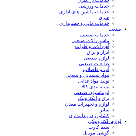
خدمات در منزل
خدمات ورزشی
خدمات ماشین های اداری
هنری
خدمات مالی و حسابداری
صنعت
خدمات صنعتی
ماشین آلات صنعتی
آهن آلات و فلزات
ابزار و یراق
لوازم صنعتی
ضایعات صنعتی
آب و فاضلاب
مواد شیمیایی و معدنی
تولید مواد غذایی
بسته بندی کالا
اتوماسیون صنعتی
برق و الکترونیک
لوازم و تجهیزات معدن
سایر
کشاورزی و دامداری
لوازم الکترونیکی
سیم کارت
گوشی موبایل