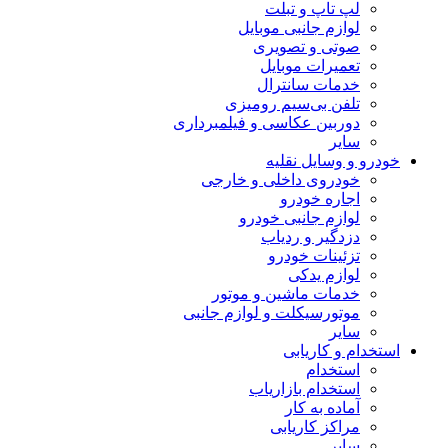
لپ تاپ و تبلت
لوازم جانبی موبایل
صوتی و تصویری
تعمیرات موبایل
خدمات سانترال
تلفن بی‌سیم رومیزی
دوربین عکاسی و فیلمبرداری
سایر
خودرو و وسایل نقلیه
خودروی داخلی و خارجی
اجاره خودرو
لوازم جانبی خودرو
دزدگیر و ردیاب
تزئینات خودرو
لوازم یدکی
خدمات ماشین و موتور
موتورسیکلت و لوازم جانبی
سایر
استخدام و کاریابی
استخدام
استخدام بازاریاب
آماده به کار
مراکز کاریابی
سایر