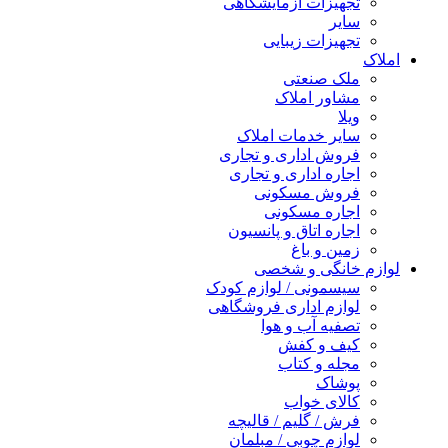
تجهیزات آزمایشگاهی
سایر
تجهیزات زیبایی
املاک
ملک صنعتی
مشاور املاک
ویلا
سایر خدمات املاک
فروش اداری و تجاری
اجاره اداری و تجاری
فروش مسکونی
اجاره مسکونی
اجاره اتاق و پانسیون
زمین و باغ
لوازم خانگی و شخصی
سیسمونی / لوازم کودک
لوازم اداری فروشگاهی
تصفیه آب و هوا
کیف و کفش
مجله و کتاب
پوشاک
کالای خواب
فرش / گلیم / قالیچه
لوازم چوبی / مبلمان