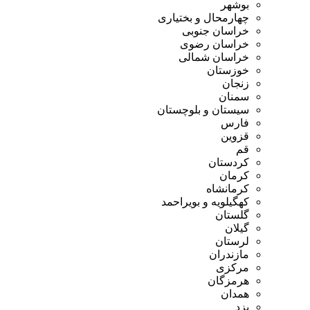
بوشهر
چهارمحال و بختیاری
خراسان جنوبی
خراسان رضوی
خراسان شمالی
خوزستان
زنجان
سمنان
سیستان و بلوچستان
فارس
قزوین
قم
کردستان
کرمان
کرمانشاه
کهگیلویه و بویراحمد
گلستان
گیلان
لرستان
مازندران
مرکزی
هرمزگان
همدان
یزد