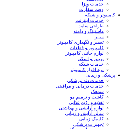
خدمات ویزا
وقت سفارت
کامپیوتر و شبکه
خدمات اینترنت
طراحی سایت
هاستینگ و دامنه
سایر
تعمیر و نگهداری کامپیوتر
کامپیوتر و قطعات
لوازم جانبی کامپیوتر
پرینتر و اسکنر
خدمات شبکه
نرم افزار کامپیوتر
پزشکی و زیبایی
خدمات دندانپزشکی
خدمات درمانی و مراقبتی
سمعک
کاشت و ترمیم مو
تغذیه و رژیم غذایی
لوازم آرایشی و بهداشتی
سالن آرایش و زیبایی
کلینیک زیبایی
تجهیزات پزشکی