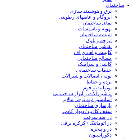
ساختمان
برق و هوشمند سازی
ایزوگام و عایقهای رطوبتی
نمای ساختمان
تهویه و تاسیسات
شیشه ساختمان
تیرچه و بلوک
نقاشی ساختمان
کابینت و ام دی اف
مصالح ساختمانی
کاشی و سرامیک
خدمات ساختمانی
لوله ، اتصالات و شیرآلات
نرده و حفاظ
یونولیت و فوم
ماشین آلات و ابزار ساختمانی
آسانسور /پله برقی /بالابر
بازسازی ساختمان
سقف کاذب / دیوار کاذب
در ضد سرقت
در اتوماتیک / کرکره برقی
در و پنجره
دکوراسیون