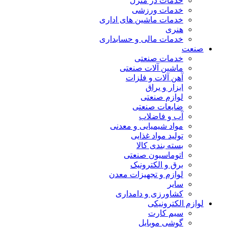
خدمات در منزل
خدمات ورزشی
خدمات ماشین های اداری
هنری
خدمات مالی و حسابداری
صنعت
خدمات صنعتی
ماشین آلات صنعتی
آهن آلات و فلزات
ابزار و یراق
لوازم صنعتی
ضایعات صنعتی
آب و فاضلاب
مواد شیمیایی و معدنی
تولید مواد غذایی
بسته بندی کالا
اتوماسیون صنعتی
برق و الکترونیک
لوازم و تجهیزات معدن
سایر
کشاورزی و دامداری
لوازم الکترونیکی
سیم کارت
گوشی موبایل