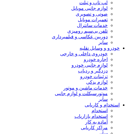
لپ تاپ و تبلت
لوازم جانبی موبایل
صوتی و تصویری
تعمیرات موبایل
خدمات سانترال
تلفن بی‌سیم رومیزی
دوربین عکاسی و فیلمبرداری
سایر
خودرو و وسایل نقلیه
خودروی داخلی و خارجی
اجاره خودرو
لوازم جانبی خودرو
دزدگیر و ردیاب
تزئینات خودرو
لوازم یدکی
خدمات ماشین و موتور
موتورسیکلت و لوازم جانبی
سایر
استخدام و کاریابی
استخدام
استخدام بازاریاب
آماده به کار
مراکز کاریابی
سایر