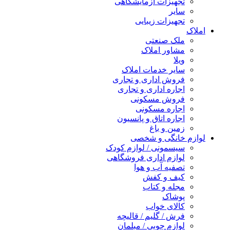
تجهیزات آزمایشگاهی
سایر
تجهیزات زیبایی
املاک
ملک صنعتی
مشاور املاک
ویلا
سایر خدمات املاک
فروش اداری و تجاری
اجاره اداری و تجاری
فروش مسکونی
اجاره مسکونی
اجاره اتاق و پانسیون
زمین و باغ
لوازم خانگی و شخصی
سیسمونی / لوازم کودک
لوازم اداری فروشگاهی
تصفیه آب و هوا
کیف و کفش
مجله و کتاب
پوشاک
کالای خواب
فرش / گلیم / قالیچه
لوازم چوبی / مبلمان