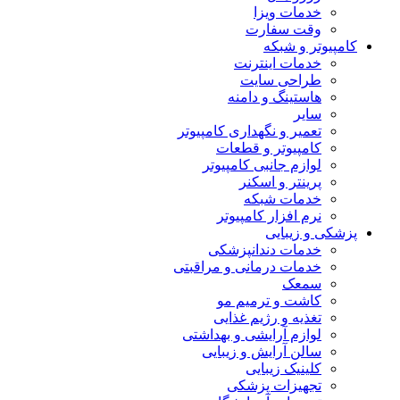
خدمات ویزا
وقت سفارت
کامپیوتر و شبکه
خدمات اینترنت
طراحی سایت
هاستینگ و دامنه
سایر
تعمیر و نگهداری کامپیوتر
کامپیوتر و قطعات
لوازم جانبی کامپیوتر
پرینتر و اسکنر
خدمات شبکه
نرم افزار کامپیوتر
پزشکی و زیبایی
خدمات دندانپزشکی
خدمات درمانی و مراقبتی
سمعک
کاشت و ترمیم مو
تغذیه و رژیم غذایی
لوازم آرایشی و بهداشتی
سالن آرایش و زیبایی
کلینیک زیبایی
تجهیزات پزشکی