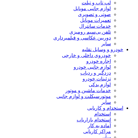
لپ تاپ و تبلت
لوازم جانبی موبایل
صوتی و تصویری
تعمیرات موبایل
خدمات سانترال
تلفن بی‌سیم رومیزی
دوربین عکاسی و فیلمبرداری
سایر
خودرو و وسایل نقلیه
خودروی داخلی و خارجی
اجاره خودرو
لوازم جانبی خودرو
دزدگیر و ردیاب
تزئینات خودرو
لوازم یدکی
خدمات ماشین و موتور
موتورسیکلت و لوازم جانبی
سایر
استخدام و کاریابی
استخدام
استخدام بازاریاب
آماده به کار
مراکز کاریابی
سایر