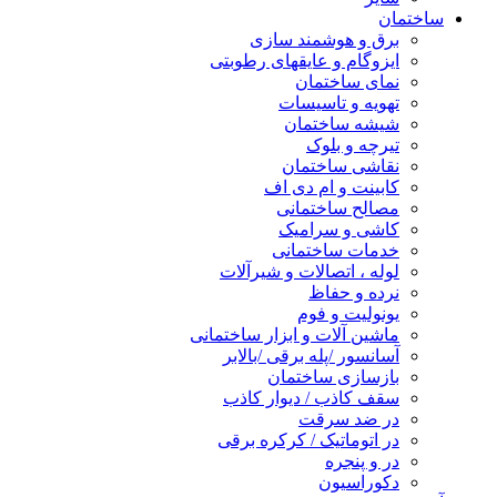
ساختمان
برق و هوشمند سازی
ایزوگام و عایقهای رطوبتی
نمای ساختمان
تهویه و تاسیسات
شیشه ساختمان
تیرچه و بلوک
نقاشی ساختمان
کابینت و ام دی اف
مصالح ساختمانی
کاشی و سرامیک
خدمات ساختمانی
لوله ، اتصالات و شیرآلات
نرده و حفاظ
یونولیت و فوم
ماشین آلات و ابزار ساختمانی
آسانسور /پله برقی /بالابر
بازسازی ساختمان
سقف کاذب / دیوار کاذب
در ضد سرقت
در اتوماتیک / کرکره برقی
در و پنجره
دکوراسیون