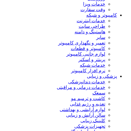
خدمات ویزا
وقت سفارت
کامپیوتر و شبکه
خدمات اینترنت
طراحی سایت
هاستینگ و دامنه
سایر
تعمیر و نگهداری کامپیوتر
کامپیوتر و قطعات
لوازم جانبی کامپیوتر
پرینتر و اسکنر
خدمات شبکه
نرم افزار کامپیوتر
پزشکی و زیبایی
خدمات دندانپزشکی
خدمات درمانی و مراقبتی
سمعک
کاشت و ترمیم مو
تغذیه و رژیم غذایی
لوازم آرایشی و بهداشتی
سالن آرایش و زیبایی
کلینیک زیبایی
تجهیزات پزشکی