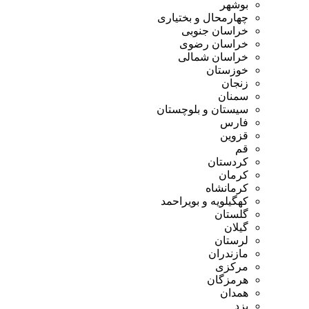
بوشهر
چهارمحال و بختیاری
خراسان جنوبی
خراسان رضوی
خراسان شمالی
خوزستان
زنجان
سمنان
سیستان و بلوچستان
فارس
قزوین
قم
کردستان
کرمان
کرمانشاه
کهگیلویه و بویراحمد
گلستان
گیلان
لرستان
مازندران
مرکزی
هرمزگان
همدان
یزد