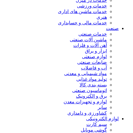
خدمات در منزل
خدمات ورزشی
خدمات ماشین های اداری
هنری
خدمات مالی و حسابداری
صنعت
خدمات صنعتی
ماشین آلات صنعتی
آهن آلات و فلزات
ابزار و یراق
لوازم صنعتی
ضایعات صنعتی
آب و فاضلاب
مواد شیمیایی و معدنی
تولید مواد غذایی
بسته بندی کالا
اتوماسیون صنعتی
برق و الکترونیک
لوازم و تجهیزات معدن
سایر
کشاورزی و دامداری
لوازم الکترونیکی
سیم کارت
گوشی موبایل