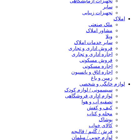
تجهیزات آزمایشگاهی
سایر
تجهیزات زیبایی
املاک
ملک صنعتی
مشاور املاک
ویلا
سایر خدمات املاک
فروش اداری و تجاری
اجاره اداری و تجاری
فروش مسکونی
اجاره مسکونی
اجاره اتاق و پانسیون
زمین و باغ
لوازم خانگی و شخصی
سیسمونی / لوازم کودک
لوازم اداری فروشگاهی
تصفیه آب و هوا
کیف و کفش
مجله و کتاب
پوشاک
کالای خواب
فرش / گلیم / قالیچه
لوازم چوبی / مبلمان