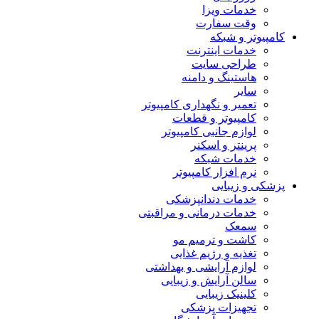
خدمات ویزا
وقت سفارت
کامپیوتر و شبکه
خدمات اینترنت
طراحی سایت
هاستینگ و دامنه
سایر
تعمیر و نگهداری کامپیوتر
کامپیوتر و قطعات
لوازم جانبی کامپیوتر
پرینتر و اسکنر
خدمات شبکه
نرم افزار کامپیوتر
پزشکی و زیبایی
خدمات دندانپزشکی
خدمات درمانی و مراقبتی
سمعک
کاشت و ترمیم مو
تغذیه و رژیم غذایی
لوازم آرایشی و بهداشتی
سالن آرایش و زیبایی
کلینیک زیبایی
تجهیزات پزشکی