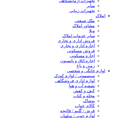
تجهیزات آزمایشگاهی
سایر
تجهیزات زیبایی
املاک
ملک صنعتی
مشاور املاک
ویلا
سایر خدمات املاک
فروش اداری و تجاری
اجاره اداری و تجاری
فروش مسکونی
اجاره مسکونی
اجاره اتاق و پانسیون
زمین و باغ
لوازم خانگی و شخصی
سیسمونی / لوازم کودک
لوازم اداری فروشگاهی
تصفیه آب و هوا
کیف و کفش
مجله و کتاب
پوشاک
کالای خواب
فرش / گلیم / قالیچه
لوازم چوبی / مبلمان