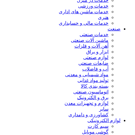
خدمات در منزل
خدمات ورزشی
خدمات ماشین های اداری
هنری
خدمات مالی و حسابداری
صنعت
خدمات صنعتی
ماشین آلات صنعتی
آهن آلات و فلزات
ابزار و یراق
لوازم صنعتی
ضایعات صنعتی
آب و فاضلاب
مواد شیمیایی و معدنی
تولید مواد غذایی
بسته بندی کالا
اتوماسیون صنعتی
برق و الکترونیک
لوازم و تجهیزات معدن
سایر
کشاورزی و دامداری
لوازم الکترونیکی
سیم کارت
گوشی موبایل