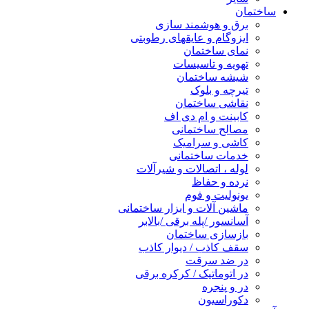
ساختمان
برق و هوشمند سازی
ایزوگام و عایقهای رطوبتی
نمای ساختمان
تهویه و تاسیسات
شیشه ساختمان
تیرچه و بلوک
نقاشی ساختمان
کابینت و ام دی اف
مصالح ساختمانی
کاشی و سرامیک
خدمات ساختمانی
لوله ، اتصالات و شیرآلات
نرده و حفاظ
یونولیت و فوم
ماشین آلات و ابزار ساختمانی
آسانسور /پله برقی /بالابر
بازسازی ساختمان
سقف کاذب / دیوار کاذب
در ضد سرقت
در اتوماتیک / کرکره برقی
در و پنجره
دکوراسیون