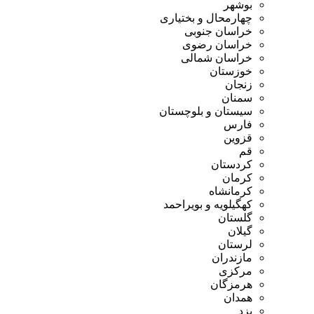
بوشهر
چهارمحال و بختیاری
خراسان جنوبی
خراسان رضوی
خراسان شمالی
خوزستان
زنجان
سمنان
سیستان و بلوچستان
فارس
قزوین
قم
کردستان
کرمان
کرمانشاه
کهگیلویه و بویراحمد
گلستان
گیلان
لرستان
مازندران
مرکزی
هرمزگان
همدان
یزد