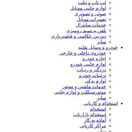
لپ تاپ و تبلت
لوازم جانبی موبایل
صوتی و تصویری
تعمیرات موبایل
خدمات سانترال
تلفن بی‌سیم رومیزی
دوربین عکاسی و فیلمبرداری
سایر
خودرو و وسایل نقلیه
خودروی داخلی و خارجی
اجاره خودرو
لوازم جانبی خودرو
دزدگیر و ردیاب
تزئینات خودرو
لوازم یدکی
خدمات ماشین و موتور
موتورسیکلت و لوازم جانبی
سایر
استخدام و کاریابی
استخدام
استخدام بازاریاب
آماده به کار
مراکز کاریابی
سایر