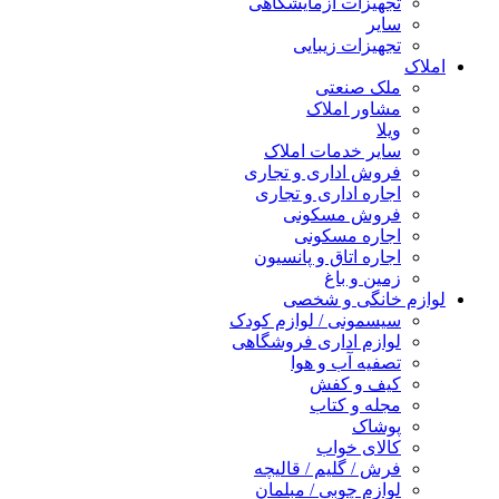
تجهیزات آزمایشگاهی
سایر
تجهیزات زیبایی
املاک
ملک صنعتی
مشاور املاک
ویلا
سایر خدمات املاک
فروش اداری و تجاری
اجاره اداری و تجاری
فروش مسکونی
اجاره مسکونی
اجاره اتاق و پانسیون
زمین و باغ
لوازم خانگی و شخصی
سیسمونی / لوازم کودک
لوازم اداری فروشگاهی
تصفیه آب و هوا
کیف و کفش
مجله و کتاب
پوشاک
کالای خواب
فرش / گلیم / قالیچه
لوازم چوبی / مبلمان