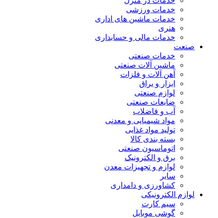
خدمات در منزل
خدمات ورزشی
خدمات ماشین های اداری
هنری
خدمات مالی و حسابداری
صنعت
خدمات صنعتی
ماشین آلات صنعتی
آهن آلات و فلزات
ابزار و یراق
لوازم صنعتی
ضایعات صنعتی
آب و فاضلاب
مواد شیمیایی و معدنی
تولید مواد غذایی
بسته بندی کالا
اتوماسیون صنعتی
برق و الکترونیک
لوازم و تجهیزات معدن
سایر
کشاورزی و دامداری
لوازم الکترونیکی
سیم کارت
گوشی موبایل