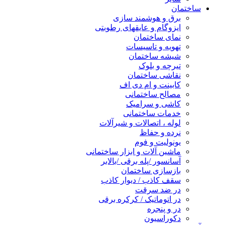
ساختمان
برق و هوشمند سازی
ایزوگام و عایقهای رطوبتی
نمای ساختمان
تهویه و تاسیسات
شیشه ساختمان
تیرچه و بلوک
نقاشی ساختمان
کابینت و ام دی اف
مصالح ساختمانی
کاشی و سرامیک
خدمات ساختمانی
لوله ، اتصالات و شیرآلات
نرده و حفاظ
یونولیت و فوم
ماشین آلات و ابزار ساختمانی
آسانسور /پله برقی /بالابر
بازسازی ساختمان
سقف کاذب / دیوار کاذب
در ضد سرقت
در اتوماتیک / کرکره برقی
در و پنجره
دکوراسیون