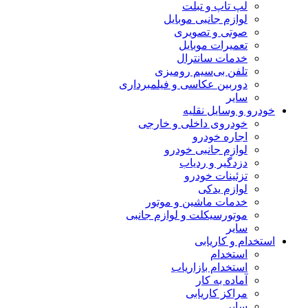
لپ تاپ و تبلت
لوازم جانبی موبایل
صوتی و تصویری
تعمیرات موبایل
خدمات سانترال
تلفن بی‌سیم رومیزی
دوربین عکاسی و فیلمبرداری
سایر
خودرو و وسایل نقلیه
خودروی داخلی و خارجی
اجاره خودرو
لوازم جانبی خودرو
دزدگیر و ردیاب
تزئینات خودرو
لوازم یدکی
خدمات ماشین و موتور
موتورسیکلت و لوازم جانبی
سایر
استخدام و کاریابی
استخدام
استخدام بازاریاب
آماده به کار
مراکز کاریابی
سایر