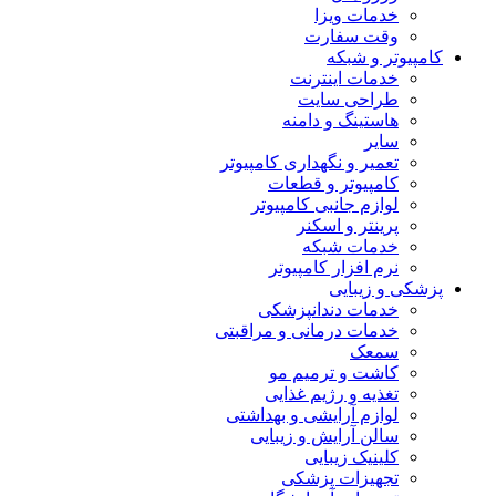
خدمات ویزا
وقت سفارت
کامپیوتر و شبکه
خدمات اینترنت
طراحی سایت
هاستینگ و دامنه
سایر
تعمیر و نگهداری کامپیوتر
کامپیوتر و قطعات
لوازم جانبی کامپیوتر
پرینتر و اسکنر
خدمات شبکه
نرم افزار کامپیوتر
پزشکی و زیبایی
خدمات دندانپزشکی
خدمات درمانی و مراقبتی
سمعک
کاشت و ترمیم مو
تغذیه و رژیم غذایی
لوازم آرایشی و بهداشتی
سالن آرایش و زیبایی
کلینیک زیبایی
تجهیزات پزشکی