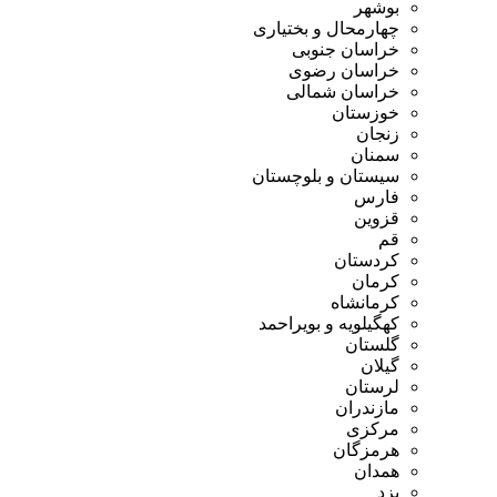
بوشهر
چهارمحال و بختیاری
خراسان جنوبی
خراسان رضوی
خراسان شمالی
خوزستان
زنجان
سمنان
سیستان و بلوچستان
فارس
قزوین
قم
کردستان
کرمان
کرمانشاه
کهگیلویه و بویراحمد
گلستان
گیلان
لرستان
مازندران
مرکزی
هرمزگان
همدان
یزد