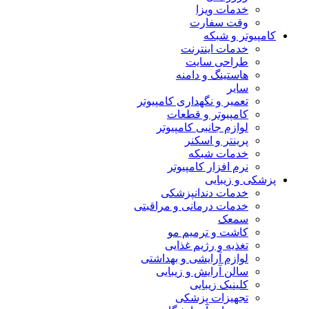
خدمات ویزا
وقت سفارت
کامپیوتر و شبکه
خدمات اینترنت
طراحی سایت
هاستینگ و دامنه
سایر
تعمیر و نگهداری کامپیوتر
کامپیوتر و قطعات
لوازم جانبی کامپیوتر
پرینتر و اسکنر
خدمات شبکه
نرم افزار کامپیوتر
پزشکی و زیبایی
خدمات دندانپزشکی
خدمات درمانی و مراقبتی
سمعک
کاشت و ترمیم مو
تغذیه و رژیم غذایی
لوازم آرایشی و بهداشتی
سالن آرایش و زیبایی
کلینیک زیبایی
تجهیزات پزشکی