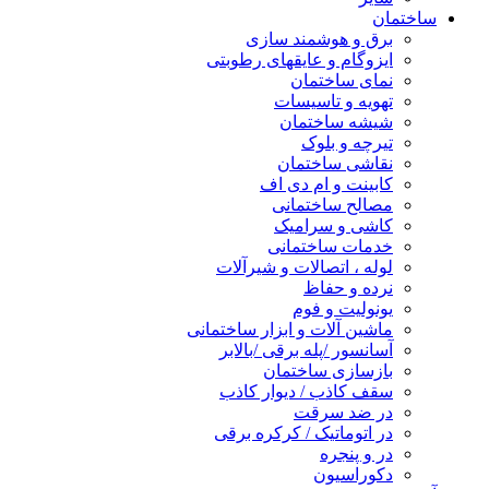
ساختمان
برق و هوشمند سازی
ایزوگام و عایقهای رطوبتی
نمای ساختمان
تهویه و تاسیسات
شیشه ساختمان
تیرچه و بلوک
نقاشی ساختمان
کابینت و ام دی اف
مصالح ساختمانی
کاشی و سرامیک
خدمات ساختمانی
لوله ، اتصالات و شیرآلات
نرده و حفاظ
یونولیت و فوم
ماشین آلات و ابزار ساختمانی
آسانسور /پله برقی /بالابر
بازسازی ساختمان
سقف کاذب / دیوار کاذب
در ضد سرقت
در اتوماتیک / کرکره برقی
در و پنجره
دکوراسیون