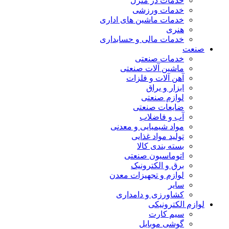
خدمات در منزل
خدمات ورزشی
خدمات ماشین های اداری
هنری
خدمات مالی و حسابداری
صنعت
خدمات صنعتی
ماشین آلات صنعتی
آهن آلات و فلزات
ابزار و یراق
لوازم صنعتی
ضایعات صنعتی
آب و فاضلاب
مواد شیمیایی و معدنی
تولید مواد غذایی
بسته بندی کالا
اتوماسیون صنعتی
برق و الکترونیک
لوازم و تجهیزات معدن
سایر
کشاورزی و دامداری
لوازم الکترونیکی
سیم کارت
گوشی موبایل