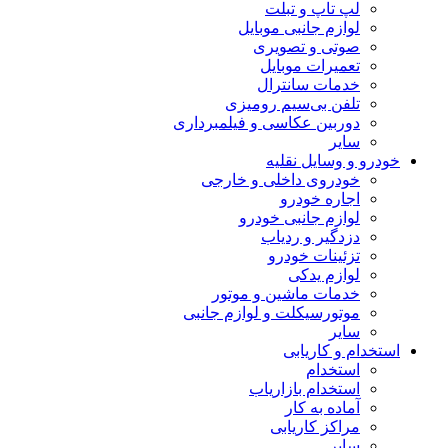
لپ تاپ و تبلت
لوازم جانبی موبایل
صوتی و تصویری
تعمیرات موبایل
خدمات سانترال
تلفن بی‌سیم رومیزی
دوربین عکاسی و فیلمبرداری
سایر
خودرو و وسایل نقلیه
خودروی داخلی و خارجی
اجاره خودرو
لوازم جانبی خودرو
دزدگیر و ردیاب
تزئینات خودرو
لوازم یدکی
خدمات ماشین و موتور
موتورسیکلت و لوازم جانبی
سایر
استخدام و کاریابی
استخدام
استخدام بازاریاب
آماده به کار
مراکز کاریابی
سایر