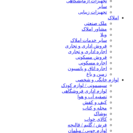
تجهیزات آزمایشگاهی
سایر
تجهیزات زیبایی
املاک
ملک صنعتی
مشاور املاک
ویلا
سایر خدمات املاک
فروش اداری و تجاری
اجاره اداری و تجاری
فروش مسکونی
اجاره مسکونی
اجاره اتاق و پانسیون
زمین و باغ
لوازم خانگی و شخصی
سیسمونی / لوازم کودک
لوازم اداری فروشگاهی
تصفیه آب و هوا
کیف و کفش
مجله و کتاب
پوشاک
کالای خواب
فرش / گلیم / قالیچه
لوازم چوبی / مبلمان