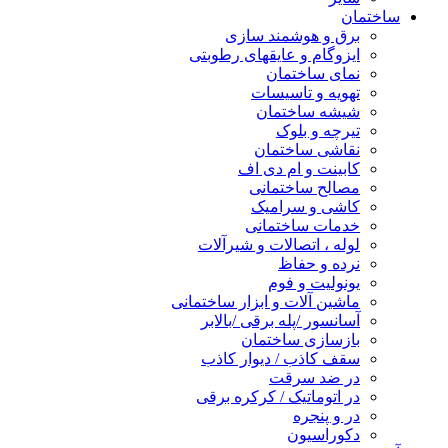
ساختمان
برق و هوشمند سازی
ایزوگام و عایقهای رطوبتی
نمای ساختمان
تهویه و تاسیسات
شیشه ساختمان
تیرچه و بلوک
نقاشی ساختمان
کابینت و ام دی اف
مصالح ساختمانی
کاشی و سرامیک
خدمات ساختمانی
لوله ، اتصالات و شیرآلات
نرده و حفاظ
یونولیت و فوم
ماشین آلات و ابزار ساختمانی
آسانسور /پله برقی /بالابر
بازسازی ساختمان
سقف کاذب / دیوار کاذب
در ضد سرقت
در اتوماتیک / کرکره برقی
در و پنجره
دکوراسیون