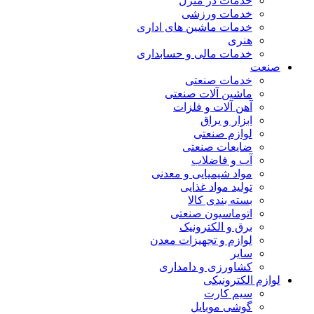
خدمات در منزل
خدمات ورزشی
خدمات ماشین های اداری
هنری
خدمات مالی و حسابداری
صنعت
خدمات صنعتی
ماشین آلات صنعتی
آهن آلات و فلزات
ابزار و یراق
لوازم صنعتی
ضایعات صنعتی
آب و فاضلاب
مواد شیمیایی و معدنی
تولید مواد غذایی
بسته بندی کالا
اتوماسیون صنعتی
برق و الکترونیک
لوازم و تجهیزات معدن
سایر
کشاورزی و دامداری
لوازم الکترونیکی
سیم کارت
گوشی موبایل