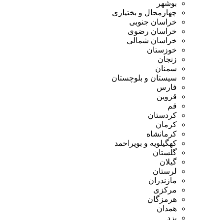
بوشهر
چهارمحال و بختیاری
خراسان جنوبی
خراسان رضوی
خراسان شمالی
خوزستان
زنجان
سمنان
سیستان و بلوچستان
فارس
قزوین
قم
کردستان
کرمان
کرمانشاه
کهگیلویه و بویراحمد
گلستان
گیلان
لرستان
مازندران
مرکزی
هرمزگان
همدان
یزد