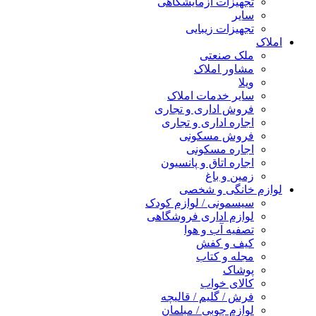
تجهیزات آزمایشگاهی
سایر
تجهیزات زیبایی
املاک
ملک صنعتی
مشاور املاک
ویلا
سایر خدمات املاک
فروش اداری و تجاری
اجاره اداری و تجاری
فروش مسکونی
اجاره مسکونی
اجاره اتاق و پانسیون
زمین و باغ
لوازم خانگی و شخصی
سیسمونی / لوازم کودک
لوازم اداری فروشگاهی
تصفیه آب و هوا
کیف و کفش
مجله و کتاب
پوشاک
کالای خواب
فرش / گلیم / قالیچه
لوازم چوبی / مبلمان