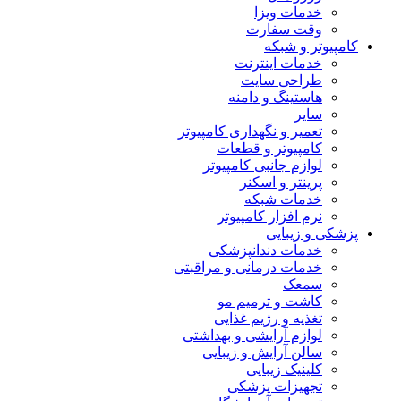
خدمات ویزا
وقت سفارت
کامپیوتر و شبکه
خدمات اینترنت
طراحی سایت
هاستینگ و دامنه
سایر
تعمیر و نگهداری کامپیوتر
کامپیوتر و قطعات
لوازم جانبی کامپیوتر
پرینتر و اسکنر
خدمات شبکه
نرم افزار کامپیوتر
پزشکی و زیبایی
خدمات دندانپزشکی
خدمات درمانی و مراقبتی
سمعک
کاشت و ترمیم مو
تغذیه و رژیم غذایی
لوازم آرایشی و بهداشتی
سالن آرایش و زیبایی
کلینیک زیبایی
تجهیزات پزشکی