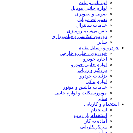
لپ تاپ و تبلت
لوازم جانبی موبایل
صوتی و تصویری
تعمیرات موبایل
خدمات سانترال
تلفن بی‌سیم رومیزی
دوربین عکاسی و فیلمبرداری
سایر
خودرو و وسایل نقلیه
خودروی داخلی و خارجی
اجاره خودرو
لوازم جانبی خودرو
دزدگیر و ردیاب
تزئینات خودرو
لوازم یدکی
خدمات ماشین و موتور
موتورسیکلت و لوازم جانبی
سایر
استخدام و کاریابی
استخدام
استخدام بازاریاب
آماده به کار
مراکز کاریابی
سایر