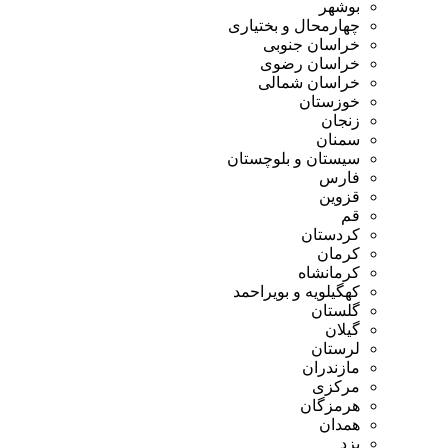
بوشهر
چهارمحال و بختیاری
خراسان جنوبی
خراسان رضوی
خراسان شمالی
خوزستان
زنجان
سمنان
سیستان و بلوچستان
فارس
قزوین
قم
کردستان
کرمان
کرمانشاه
کهگیلویه و بویراحمد
گلستان
گیلان
لرستان
مازندران
مرکزی
هرمزگان
همدان
یزد