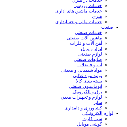
خدمات در منزل
خدمات ورزشی
خدمات ماشین های اداری
هنری
خدمات مالی و حسابداری
صنعت
خدمات صنعتی
ماشین آلات صنعتی
آهن آلات و فلزات
ابزار و یراق
لوازم صنعتی
ضایعات صنعتی
آب و فاضلاب
مواد شیمیایی و معدنی
تولید مواد غذایی
بسته بندی کالا
اتوماسیون صنعتی
برق و الکترونیک
لوازم و تجهیزات معدن
سایر
کشاورزی و دامداری
لوازم الکترونیکی
سیم کارت
گوشی موبایل