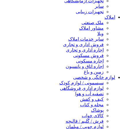
تجهیزات آزمایشگاهی
سایر
تجهیزات زیبایی
املاک
ملک صنعتی
مشاور املاک
ویلا
سایر خدمات املاک
فروش اداری و تجاری
اجاره اداری و تجاری
فروش مسکونی
اجاره مسکونی
اجاره اتاق و پانسیون
زمین و باغ
لوازم خانگی و شخصی
سیسمونی / لوازم کودک
لوازم اداری فروشگاهی
تصفیه آب و هوا
کیف و کفش
مجله و کتاب
پوشاک
کالای خواب
فرش / گلیم / قالیچه
لوازم چوبی / مبلمان