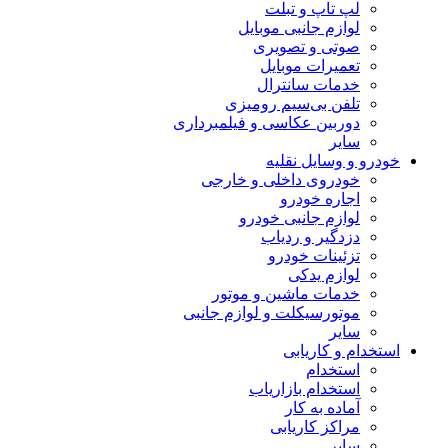
لپ تاپ و تبلت
لوازم جانبی موبایل
صوتی و تصویری
تعمیرات موبایل
خدمات سانترال
تلفن بی‌سیم رومیزی
دوربین عکاسی و فیلمبرداری
سایر
خودرو و وسایل نقلیه
خودروی داخلی و خارجی
اجاره خودرو
لوازم جانبی خودرو
دزدگیر و ردیاب
تزئینات خودرو
لوازم یدکی
خدمات ماشین و موتور
موتورسیکلت و لوازم جانبی
سایر
استخدام و کاریابی
استخدام
استخدام بازاریاب
آماده به کار
مراکز کاریابی
سایر