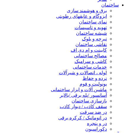
ساختمان
برق و هوشمند سازی
ایزوگام و عایقهای رطوبتی
نمای ساختمان
تهویه و تاسیسات
شیشه ساختمان
تیرچه و بلوک
نقاشی ساختمان
کابینت و ام دی اف
مصالح ساختمانی
کاشی و سرامیک
خدمات ساختمانی
لوله ، اتصالات و شیرآلات
نرده و حفاظ
یونولیت و فوم
ماشین آلات و ابزار ساختمانی
آسانسور /پله برقی /بالابر
بازسازی ساختمان
سقف کاذب / دیوار کاذب
در ضد سرقت
در اتوماتیک / کرکره برقی
در و پنجره
دکوراسیون