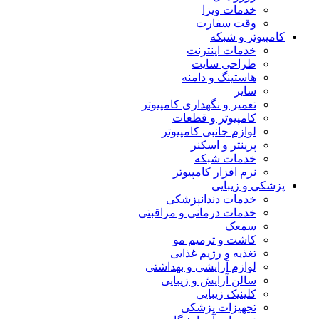
خدمات ویزا
وقت سفارت
کامپیوتر و شبکه
خدمات اینترنت
طراحی سایت
هاستینگ و دامنه
سایر
تعمیر و نگهداری کامپیوتر
کامپیوتر و قطعات
لوازم جانبی کامپیوتر
پرینتر و اسکنر
خدمات شبکه
نرم افزار کامپیوتر
پزشکی و زیبایی
خدمات دندانپزشکی
خدمات درمانی و مراقبتی
سمعک
کاشت و ترمیم مو
تغذیه و رژیم غذایی
لوازم آرایشی و بهداشتی
سالن آرایش و زیبایی
کلینیک زیبایی
تجهیزات پزشکی